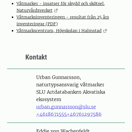
Våtmarker - insatser för skydd och skötsel.
Naturvårdsverket
Våtmarksinventeringen - resultat från 25 års
inventeringar (PDF)
Våtmarkscentrum, Högskolan i Halmstad
Kontakt
Person
Urban Gunnarsson,
naturtypsansvarig våtmarker
SLU Artdatabanken Akvatiska
ekosystem
urban.gunnarsson@slu.se
+4618671555
+46761297586
Person
Eddie von Wachenfeldt,