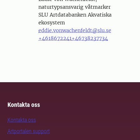
naturtypsansvarig våtmarker
SLU Artdatabanken Akvatiska
ekosystem
eddie.vonwachenfeldt@slu.se
+4618672241
+46738237734
Kontakta oss
Kontakta oss
Artportalen support