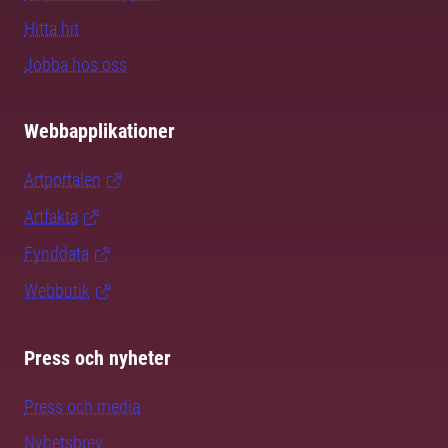
Hitta hit
Jobba hos oss
Webbapplikationer
Artportalen
Artfakta
Fynddata
Webbutik
Press och nyheter
Press och media
Nyhetsbrev