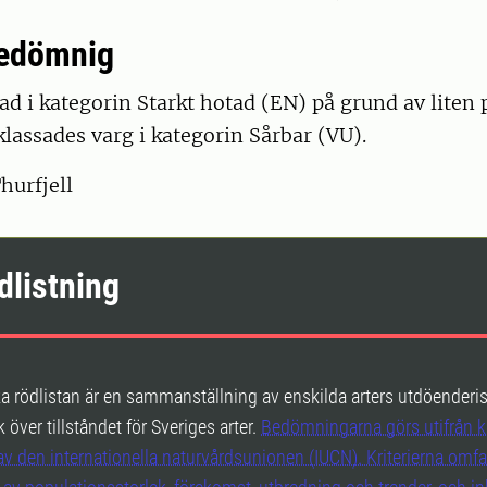
bedömnig
tad i kategorin Starkt hotad (EN) på grund av liten 
klassades varg i kategorin Sårbar (VU).
hurfjell
dlistning
 rödlistan är en sammanställning av enskilda arters utdöenderi
 över tillståndet för Sveriges arter.
Bedömningarna görs utifrån kr
av den internationella naturvårdsunionen (IUCN). Kriterierna omfa