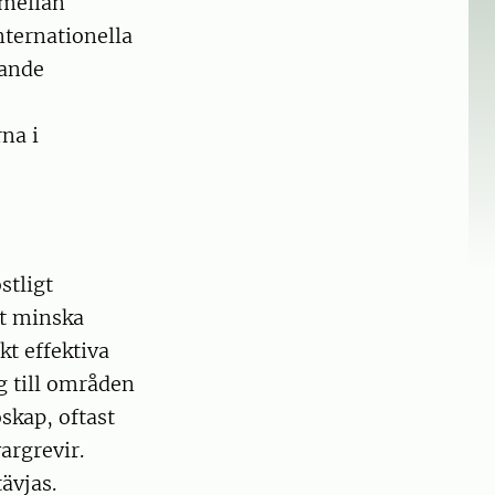
 mellan
nternationella
rande
na i
stligt
tt minska
kt effektiva
g till områden
skap, oftast
argrevir.
ävjas.