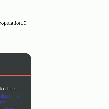
population. I
sk och ger
iterier som
ttar