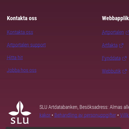
Kontakta oss
Webbapplik
Kontakta oss
Artportalen
Artportalen support
Artfakta
Hitta hit
Fynddata
Jobba hos oss
Webbutik
SLU Artdatabanken, Besöksadress: Almas all
kakor
•
Behandling av personuppgifter
•
Vill