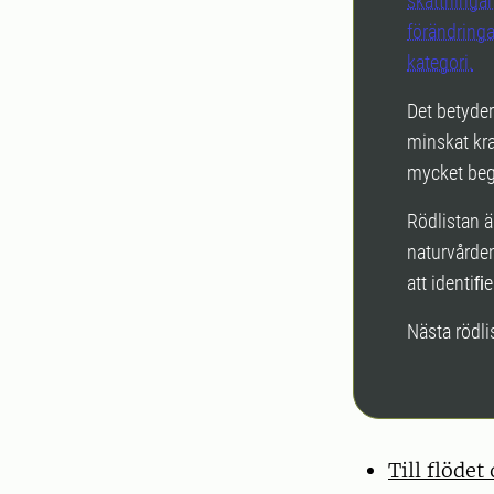
skattningar
förändringar
kategori.
Det betyder
minskat kra
mycket beg
Rödlistan ä
naturvården
att identiﬁ
Nästa rödli
Till flödet