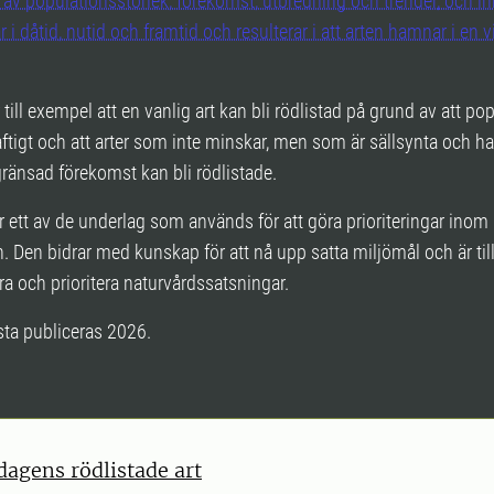
 av populationsstorlek, förekomst, utbredning och trender, och in
 i dåtid, nutid och framtid och resulterar i att arten hamnar i en v
 till exempel att en vanlig art kan bli rödlistad på grund av att po
ftigt och att arter som inte minskar, men som är sällsynta och ha
ränsad förekomst kan bli rödlistade.
r ett av de underlag som används för att göra prioriteringar inom
. Den bidrar med kunskap för att nå upp satta miljömål och är till
era och prioritera naturvårdssatsningar.
sta publiceras 2026.
 dagens rödlistade art