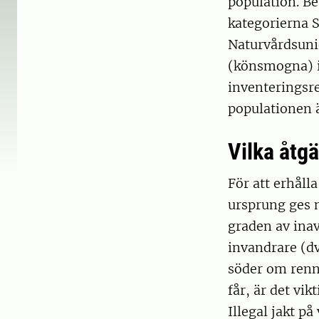
population. B
kategorierna S
Naturvårdsuni
(könsmogna) i
inventeringsre
populationen 
Vilka åtg
För att erhåll
ursprung ges m
graden av inav
invandrare (dv
söder om renn
får, är det vi
Illegal jakt p