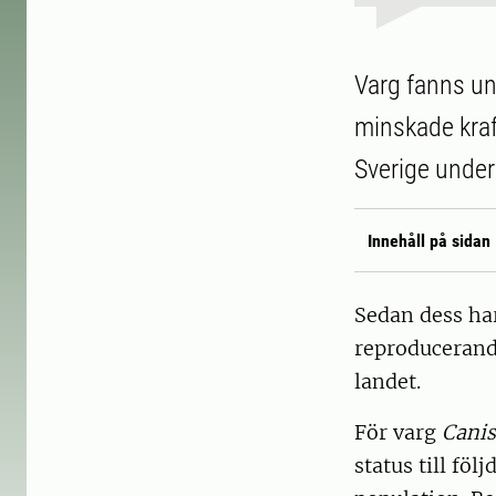
Varg fanns un
minskade krafti
Sverige under
Innehåll på sidan
Sedan dess har
reproducerande
landet.
För varg
Canis
status till föl