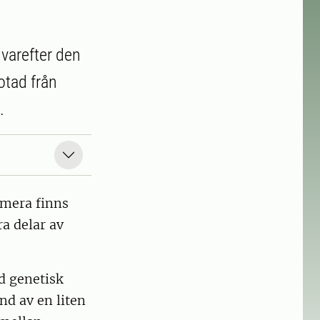
 varefter den
rotad från
.
umera finns
a delar av
d genetisk
und av en liten