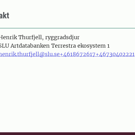
akt
on
Henrik Thurfjell, ryggradsdjur
SLU Artdatabanken Terrestra ekosystem 1
henrik.thurfjell@slu.se
+4618672617
+46730402221