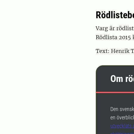
Rödliste
Varg är rödlis
Rödlista 2015 
Text: Henrik T
Om rö
Den svenska
en överblick
utvecklats 