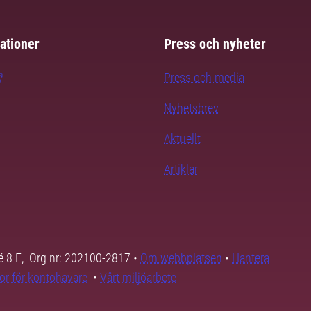
ationer
Press och nyheter
Press och media
Nyhetsbrev
Aktuellt
Artiklar
é 8 E, Org nr: 202100-2817 •
Om webbplatsen
•
Hantera
kor för kontohavare
•
Vårt miljöarbete