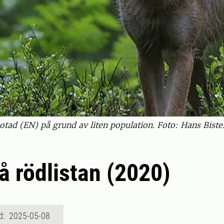
hotad (EN) på grund av liten population. Foto: Hans Biste
å rödlistan (2020)
d: 2025-05-08