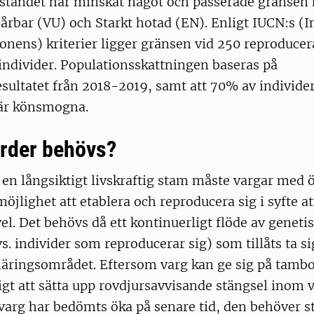
eståndet har minskat något och passerade gränsen
årbar (VU) och Starkt hotad (EN). Enligt IUCN:s (I
onens) kriterier ligger gränsen vid 250 reproduce
ndivider. Populationsskattningen baseras på
sultatet från 2018-2019, samt att 70% av individer
är könsmogna.
ärder behövs?
a en långsiktigt livskraftig stam måste vargar med ö
öjlighet att etablera och reproducera sig i syfte a
el. Det behövs då ett kontinuerligt flöde av genetis
s. individer som reproducerar sig) som tillåts ta si
äringsområdet. Eftersom varg kan ge sig på tambo
ktigt att sätta upp rovdjursavvisande stängsel inom v
å varg har bedömts öka på senare tid, den behöver st