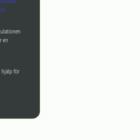
kluderar
iss
pulationen
r en
 hjälp för