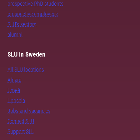
prospective PhD students
prospective employees
SLU's sectors
alumni
SLU in Sweden
All SLU locations
Alnarp
Umeå
Uppsala
Jobs and vacancies
Contact SLU
Support SLU