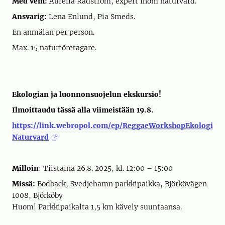
Med vem:
Aurelia Rådström, expert inom naturvård.
Ansvarig:
Lena Enlund, Pia Smeds.
En anmälan per person.
Max. 15 naturföretagare.
Ekologian ja luonnonsuojelun ekskursio!
Ilmoittaudu tässä alla viimeistään 19.8.
https://link.webropol.com/ep/ReggaeWorkshopEkologi
Naturvard
Milloin
: Tiistaina 26.8. 2025, kl. 12:00 – 15:00
Missä:
Bodback, Svedjehamn parkkipaikka, Björkövägen
1008, Björköby
Huom! Parkkipaikalta 1,5 km kävely suuntaansa.