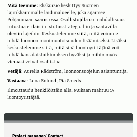
Mitä teemme:
Ekskursio keskittyy Suomen
lajirikkaimmalle laidunalueelle, joka sijaitsee
Pohjanmaan saaristossa. Osallistujilla on mahdollisuus
tutustua erilaisiin istutusstrategioihin ja saatavilla
oleviin lajeihin. Keskustelemme siitä, mitä voimme
tehdä luonnon monimuotoisuuden lisäämiseksi. Lisäksi
keskustelemme siitä, mitä sinä luontoyrittäjänä voit
tehdä kansalaistutkimuksen hyväksi ja mihin myös
vieraasi voivat osallistua.
Vetäjä
: Aurelia Rådström, luonnonsuojelun asiantuntija.
Vastaava
: Lena Enlund, Pia Smeds.
Ilmoittaudu henkilöittäin alla. Mukaan mahtuu 15
luontoyrittäjää.
Project manager/ Contact