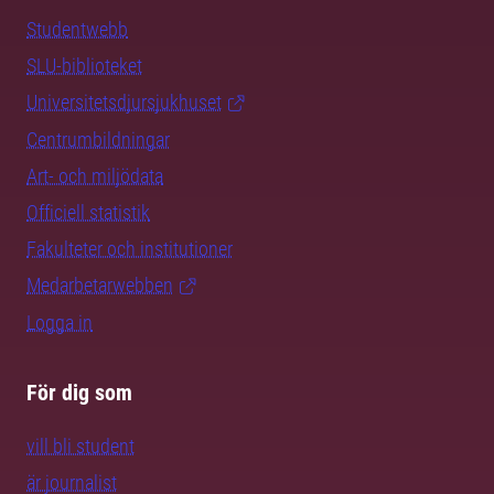
Studentwebb
SLU-biblioteket
Universitetsdjursjukhuset
Centrumbildningar
Art- och miljödata
Officiell statistik
Fakulteter och institutioner
Medarbetarwebben
Logga in
För dig som
vill bli student
är journalist