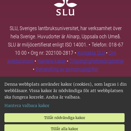
SLU, Sveriges lantbruksuniversitet, har verksamhet över
hela Sverige. Huvudorter är Alnarp, Uppsala och Umeå.
SLU är miljöcertifierat enligt ISO 14001. • Telefon: 018-67
10 00 • Org nr: 202100-2817 •
Kontakta SLU
•
Om
webbplatsen
•
Hantera kakor
•
Tillgänglighetsredogörelse
•
Behandling av personuppgifter
Denna webbplats använder kakor (cookies), som lagras i din
webbläsare. Vissa kakor är nödvändiga för att webbplatsen
ska fungera korrekt. Andra är valbara.
Hantera valbara kakor
Tillåt nödvändiga kakor
Tillåt alla kakor