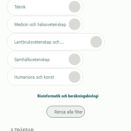
Teknik
Medicin och hälsovetenskap
Lantbruksvetenskap och
veterinärmedicin
Samhällsvetenskap
Humaniora och konst
Bioinformatik och beräkningsbiologi
Rensa alla filter
Sökresultat
3 sökresultat hittades
3
TRÄFFAR