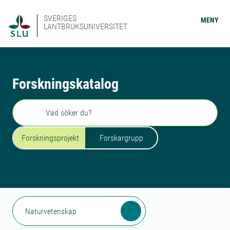
SVERIGES
MENY
LANTBRUKSUNIVERSITET
Forskningskatalog
Sök
Forskningsprojekt
Forskargrupp
Naturvetenskap