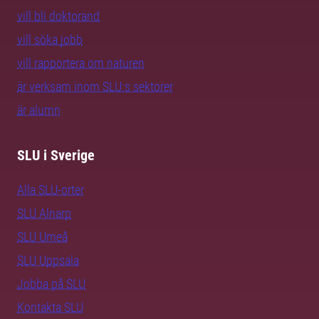
vill bli doktorand
vill söka jobb
vill rapportera om naturen
är verksam inom SLU:s sektorer
är alumn
SLU i Sverige
Alla SLU-orter
SLU Alnarp
SLU Umeå
SLU Uppsala
Jobba på SLU
Kontakta SLU