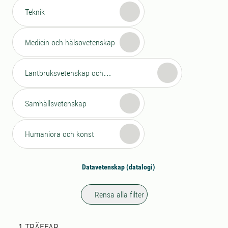
Teknik
Medicin och hälsovetenskap
Lantbruksvetenskap och
veterinärmedicin
Samhällsvetenskap
Humaniora och konst
Datavetenskap (datalogi)
Rensa alla filter
Sökresultat
1 sökresultat hittades
1
TRÄFFAR