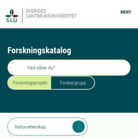
SVERIGES
MENY
LANTBRUKSUNIVERSITET
Forskningskatalog
Sök
Forskningsprojekt
Forskargrupp
Naturvetenskap