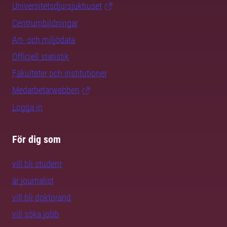
Universitetsdjursjukhuset
Centrumbildningar
Art- och miljödata
Officiell statistik
Fakulteter och institutioner
Medarbetarwebben
Logga in
För dig som
vill bli student
är journalist
vill bli doktorand
vill söka jobb