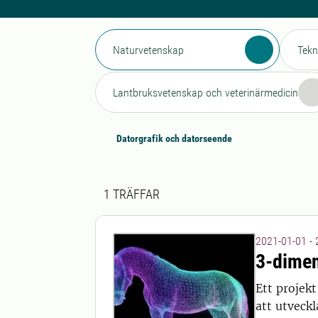
Naturvetenskap
Tekn
Lantbruksvetenskap och veterinärmedicin
Datorgrafik och datorseende
Sökresultat
1 sökresultat hittades
1
TRÄFFAR
2021-01-01 -
3-dimen
Ett projek
att utveckl