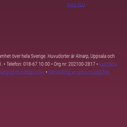
Stöd SLU
samhet över hela Sverige. Huvudorter är Alnarp, Uppsala och
01. • Telefon: 018-67 10 00 • Org nr: 202100-2817 •
Kontakta
lgänglighetsredogörelse
•
Behandling av personuppgifter