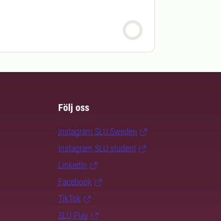
Följ oss
Instagram SLU.Sweden
Instagram SLU.student
LinkedIn
Facebook
TikTok
SLU Play