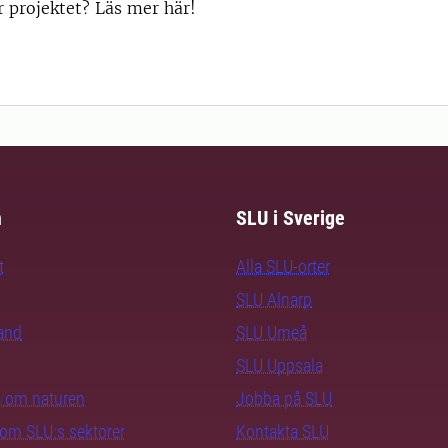
r projektet? Läs mer här!
m
SLU i Sverige
t
Alla SLU-orter
SLU Alnarp
rand
SLU Umeå
SLU Uppsala
ra om naturen
Jobba på SLU
nom SLU:s sektorer
Kontakta SLU