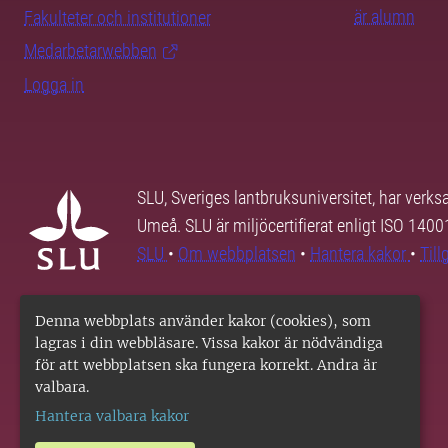
är alumn
Fakulteter och institutioner
Medarbetarwebben
Logga in
SLU, Sveriges lantbruksuniversitet, har verk
Umeå. SLU är miljöcertifierat enligt ISO 140
SLU
•
Om webbplatsen
•
Hantera kakor
•
Til
Denna webbplats använder kakor (cookies), som
lagras i din webbläsare. Vissa kakor är nödvändiga
för att webbplatsen ska fungera korrekt. Andra är
valbara.
Hantera valbara kakor