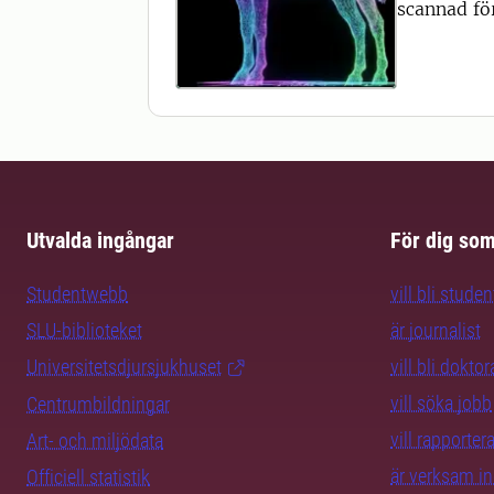
scannad fö
Utvalda ingångar
För dig so
Studentwebb
vill bli studen
SLU-biblioteket
är journalist
Universitetsdjursjukhuset
vill bli dokto
vill söka jobb
Centrumbildningar
vill rapporte
Art- och miljödata
är verksam i
Officiell statistik