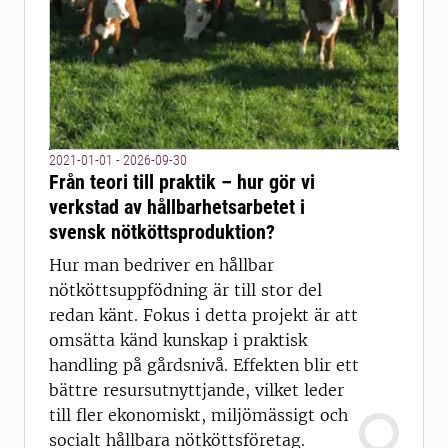
2021-01-01 - 2026-09-30
Från teori till praktik – hur gör vi
verkstad av hållbarhetsarbetet i
svensk nötköttsproduktion?
Hur man bedriver en hållbar
nötköttsuppfödning är till stor del
redan känt. Fokus i detta projekt är att
omsätta känd kunskap i praktisk
handling på gårdsnivå. Effekten blir ett
bättre resursutnyttjande, vilket leder
till fler ekonomiskt, miljömässigt och
socialt hållbara nötköttsföretag.