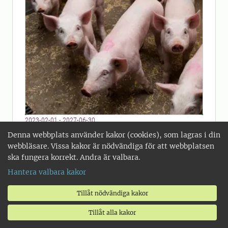
2023-02-01 - 2027-06-30
Hur hanterar vi det nya
Denna webbplats använder kakor (cookies), som lagras i din
kvalitetsproblemet PSE-liknande
webbläsare. Vissa kakor är nödvändiga för att webbplatsen
zoner i griskött?
ska fungera korrekt. Andra är valbara.
Hantera valbara kakor
Projektet består av tre delstudier som
kommer att bidra med viktig
Tillåt nödvändiga kakor
vetenskaplig information för att få en
förståelse för grundorsakerna till att
Tillåt alla kakor
slaktkroppar från vissa djur utvecklar