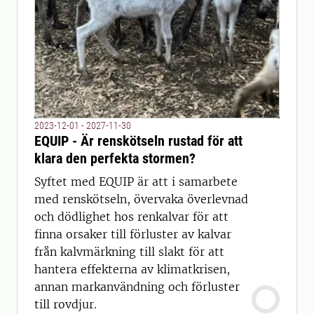
2023-12-01 - 2027-11-30
EQUIP - Är renskötseln rustad för att
klara den perfekta stormen?
Syftet med EQUIP är att i samarbete
med renskötseln, övervaka överlevnad
och dödlighet hos renkalvar för att
finna orsaker till förluster av kalvar
från kalvmärkning till slakt för att
hantera effekterna av klimatkrisen,
annan markanvändning och förluster
till rovdjur.