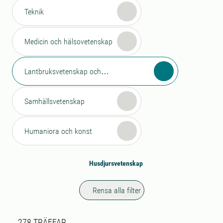
Teknik
Medicin och hälsovetenskap
Lantbruksvetenskap och
veterinärmedicin
Samhällsvetenskap
Humaniora och konst
Husdjursvetenskap
Rensa alla filter
Sökresultat
278 sökresultat hittades
278
TRÄFFAR