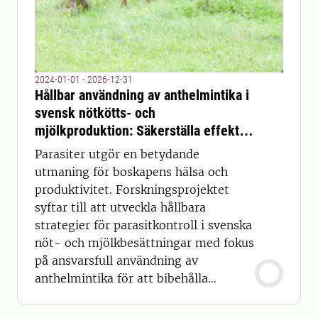
2024-01-01 - 2026-12-31
Hållbar användning av anthelmintika i
svensk nötkötts- och
mjölkproduktion: Säkerställa effektiv
parasitkontroll samtidigt som
Parasiter utgör en betydande
resistens bekämpas
utmaning för boskapens hälsa och
produktivitet. Forskningsprojektet
syftar till att utveckla hållbara
strategier för parasitkontroll i svenska
nöt- och mjölkbesättningar med fokus
på ansvarsfull användning av
anthelmintika för att bibehålla
effektivitet även framöver