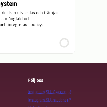
ssystem
r det kan utvecklas och främjas
isk mångfald och
och integreras i policy.
Följ oss
Instagram SLU.Sweden
Instagram SLU.student