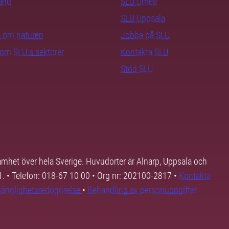
rand
SLU Umeå
SLU Uppsala
ra om naturen
Jobba på SLU
nom SLU:s sektorer
Kontakta SLU
Stöd SLU
samhet över hela Sverige. Huvudorter är Alnarp, Uppsala och
01. • Telefon: 018-67 10 00 • Org nr: 202100-2817 •
Kontakta
lgänglighetsredogörelse
•
Behandling av personuppgifter