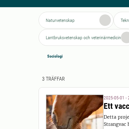
Naturvetenskap
Tekn
Lantbruksvetenskap och veterinärmedicin
Sociologi
Sökresultat
3 sökresultat hittades
3
TRÄFFAR
2025-05-01 -
Ett vac
Detta proj
Strangvac 