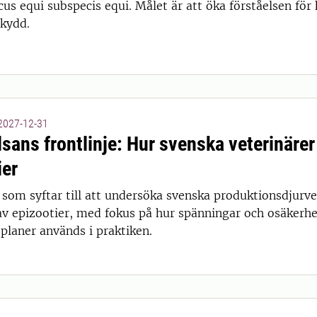
cus equi subspecis equi. Målet är att öka förståelsen fö
skydd.
 2027-12-31
lsans frontlinje: Hur svenska veterinärer
ier
 som syftar till att undersöka svenska produktionsdjurve
av epizootier, med fokus på hur spänningar och osäkerhe
planer används i praktiken.