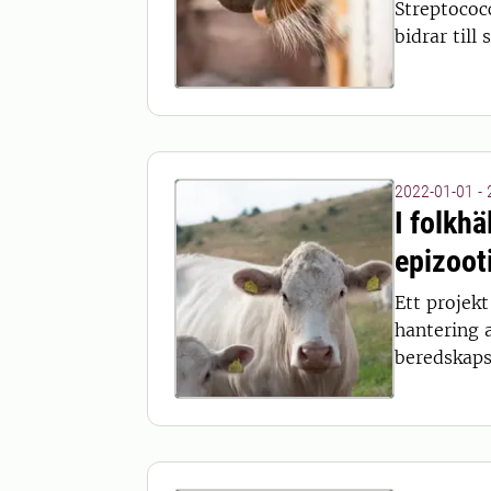
Streptococ
bidrar till 
2022-01-01 -
I folkhä
epizoot
Ett projekt
hantering 
beredskaps