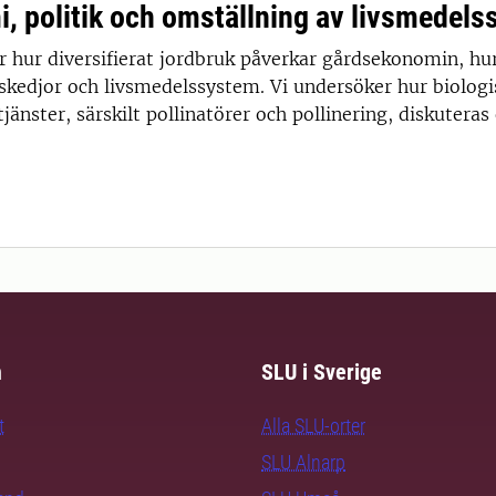
, politik och omställning av livsmedel
ar hur diversifierat jordbruk påverkar gårdsekonomin, hu
lskedjor och livsmedelssystem. Vi undersöker hur biolog
änster, särskilt pollinatörer och pollinering, diskuteras 
m
SLU i Sverige
t
Alla SLU-orter
SLU Alnarp