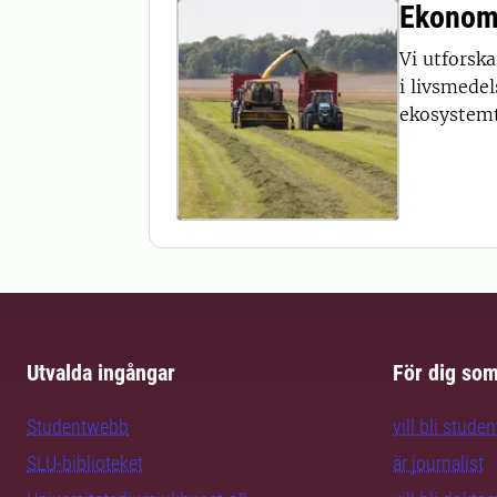
Ekonomi
Vi utforsk
i livsmede
ekosystemtj
Utvalda ingångar
För dig so
Studentwebb
vill bli studen
SLU-biblioteket
är journalist