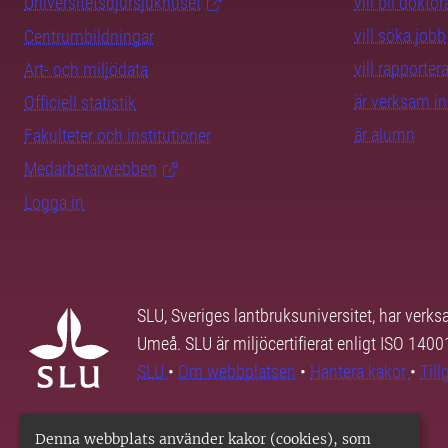
Universitetsdjursjukhuset
vill bli dokto
vill söka jobb
Centrumbildningar
vill rapporte
Art- och miljödata
är verksam i
Officiell statistik
är alumn
Fakulteter och institutioner
Medarbetarwebben
Logga in
SLU, Sveriges lantbruksuniversitet, har verk
Umeå. SLU är miljöcertifierat enligt ISO 140
SLU
•
Om webbplatsen
•
Hantera kakor
•
Til
Denna webbplats använder kakor (cookies), som