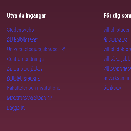
Utvalda ingångar
För dig so
Studentwebb
vill bli studen
SLU-biblioteket
är journalist
Universitetsdjursjukhuset
vill bli dokto
vill söka jobb
Centrumbildningar
vill rapporte
Art- och miljödata
är verksam i
Officiell statistik
är alumn
Fakulteter och institutioner
Medarbetarwebben
Logga in