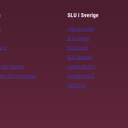
m
SLU i Sverige
t
Alla SLU-orter
SLU Alnarp
rand
SLU Umeå
SLU Uppsala
ra om naturen
Jobba på SLU
nom SLU:s sektorer
Kontakta SLU
Stöd SLU