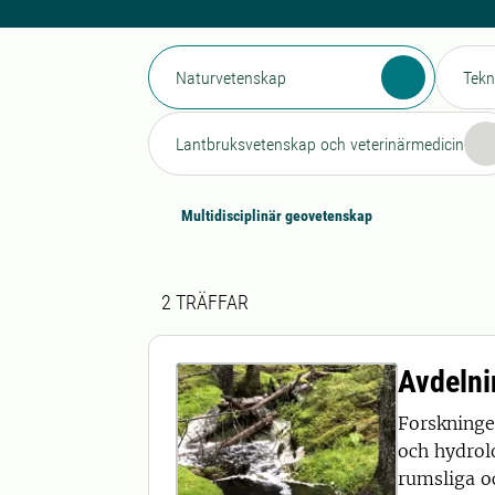
Naturvetenskap
Tekn
Lantbruksvetenskap och veterinärmedicin
Multidisciplinär geovetenskap
Sökresultat
2 sökresultat hittades
2
TRÄFFAR
Avdelni
Forskninge
och hydrol
rumsliga o