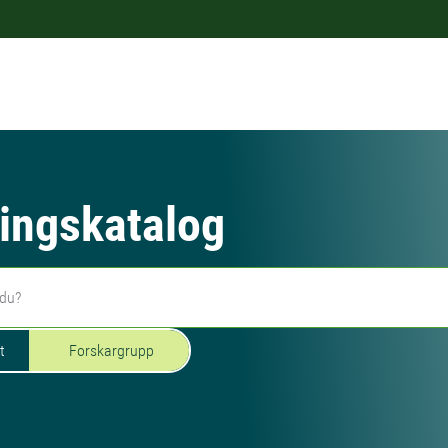
ingskatalog
t
Forskargrupp