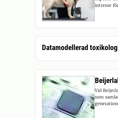
intresse fö
Datamodellerad toxikolog
Beijerl
Vid Beijerl
som samlas
generatione