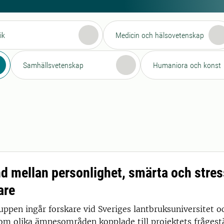
ik
Medicin och hälsovetenskap
Samhällsvetenskap
Humaniora och konst
 mellan personlighet, smärta och stres
are
ruppen ingår forskare vid Sveriges lantbruksuniversitet 
om olika ämnesområden kopplade till projektets frågestäl