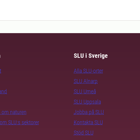
m
SLU i Sverige
t
Alla SLU-orter
SLU Alnarp
rand
SLU Umeå
SLU Uppsala
ra om naturen
Jobba på SLU
nom SLU:s sektorer
Kontakta SLU
Stöd SLU