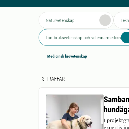
Naturvetenskap
Tekn
Lantbruksvetenskap och veterinärmedicin
Medicinsk biovetenskap
Sökresultat
3 sökresultat hittades
3
TRÄFFAR
Samband
hundäg
I projektg
expertis in