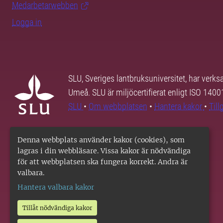
Medarbetarwebben
Logga in
SLU, Sveriges lantbruksuniversitet, har verk
Umeå. SLU är miljöcertifierat enligt ISO 140
SLU
•
Om webbplatsen
•
Hantera kakor
•
Til
Denna webbplats använder kakor (cookies), som
lagras i din webbläsare. Vissa kakor är nödvändiga
för att webbplatsen ska fungera korrekt. Andra är
valbara.
Hantera valbara kakor
Tillåt nödvändiga kakor