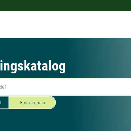
ingskatalog
t
Forskargrupp