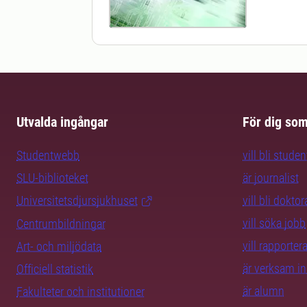
Utvalda ingångar
För dig so
Studentwebb
vill bli studen
SLU-biblioteket
är journalist
Universitetsdjursjukhuset
vill bli dokto
vill söka jobb
Centrumbildningar
vill rapporte
Art- och miljödata
är verksam i
Officiell statistik
är alumn
Fakulteter och institutioner