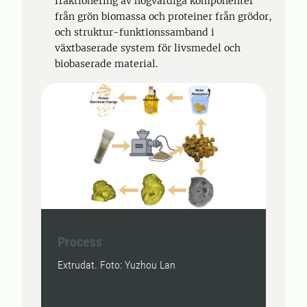
fraktionering av högvärdiga komponenter
från grön biomassa och proteiner från grödor,
och struktur-funktionssamband i
växtbaserade system för livsmedel och
biobaserade material.
Process
CRI
Extrudat. Foto: Yuzhou Lan
CRISP
Biotr