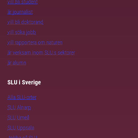
vill bli student
är journalist
vill bli doktorand
vill söka jobb
vill rapportera om naturen
är verksam inom SLU:s sektorer
är alumn
SLU i Sverige
Alla SLU-orter
SLU Alnarp
SLU Umeå
SLU Uppsala
Jobba på SLU