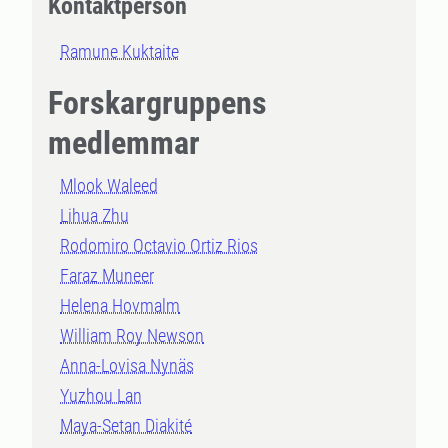
Kontaktperson
Ramune Kuktaite
Forskargruppens
medlemmar
Mlook Waleed
Lihua Zhu
Rodomiro Octavio Ortiz Rios
Faraz Muneer
Helena Hovmalm
William Roy Newson
Anna-Lovisa Nynäs
Yuzhou Lan
Maya-Setan Diakité