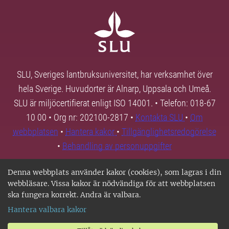
SLU, Sveriges lantbruksuniversitet, har verksamhet över
hela Sverige. Huvudorter är Alnarp, Uppsala och Umeå.
SLU är miljöcertifierat enligt ISO 14001. • Telefon: 018-67
10 00 • Org nr: 202100-2817 •
Kontakta SLU
•
Om
webbplatsen
•
Hantera kakor
•
Tillgänglighetsredogörelse
•
Behandling av personuppgifter
Denna webbplats använder kakor (cookies), som lagras i din
webbläsare. Vissa kakor är nödvändiga för att webbplatsen
ska fungera korrekt. Andra är valbara.
Hantera valbara kakor