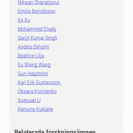
Nikwan Shariatipour
Emilia Berndtsson
Ke Xu
Mohammed Elsafy
Sanjit Kumar Singh
Anders Ekholm
Beatrice Lilja
Eu Sheng Wang
Gun Hagström
Karl Erik Gustavsson
Oksana Korniienko
Xueyuan Li
Ramune Kuktaite
Relaterade forskningsämnen