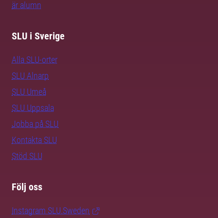
är alumn
SLU i Sverige
Alla SLU-orter
SLU Alnarp
SLU Umeå
SLU Uppsala
Jobba på SLU
Kontakta SLU
Stöd SLU
Följ oss
Instagram SLU.Sweden