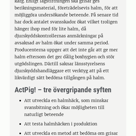
karg. Enligt lagstiftningen ska grisar ges
berikningsmaterial, företrädelsevis halm, för att
möjliggöra undersökande beteende. På senare tid
har dock antalet svansskador ökat vilket troligen
hänger ihop med för lite halm, då
djurskyddskontrollernas anmärkningar på
avsaknad av halm ökat under samma period.
Producenterna uppger att det inte går att ge mer
halm eftersom det ger dålig boxhygien och stör
utgödslingen. Därtill saknar länsstyrelsens
djurskyddshandläggare ett verktyg att på ett
likvärdigt sätt bedöma tillgången på halm.
ActPig! – tre övergripande syften
Att utveckla en halmhäck, som minskar
svansbitning och ökar möjligheten till
naturligt beteende
Att testa halmhäcken i produktion
Att utveckla en metod att bedöma om grisar