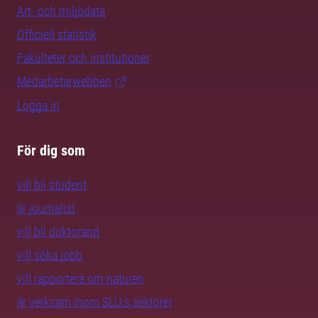
Art- och miljödata
Officiell statistik
Fakulteter och institutioner
Medarbetarwebben
Logga in
För dig som
vill bli student
är journalist
vill bli doktorand
vill söka jobb
vill rapportera om naturen
är verksam inom SLU:s sektorer