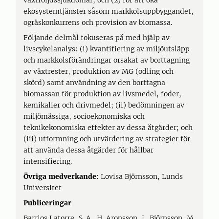
växtföljdssjukdomar, och (2) för att öka
ekosystemtjänster såsom markkolsuppbyggandet,
ogräskonkurrens och provision av biomassa.
Följande delmål fokuseras på med hjälp av
livscykelanalys: (i) kvantifiering av miljöutsläpp
och markkolsförändringar orsakat av borttagning
av växtrester, produktion av MG (odling och
skörd) samt användning av den borttagna
biomassan för produktion av livsmedel, foder,
kemikalier och drivmedel; (ii) bedömningen av
miljömässiga, socioekonomiska och
teknikekonomiska effekter av dessa åtgärder; och
(iii) utformning och utvärdering av strategier för
att använda dessa åtgärder för hållbar
intensifiering.
Övriga medverkande
: Lovisa Björnsson, Lunds
Universitet
Publiceringar
Barrios Latorre, S. A., H. Aronsson, L. Björnsson, M.