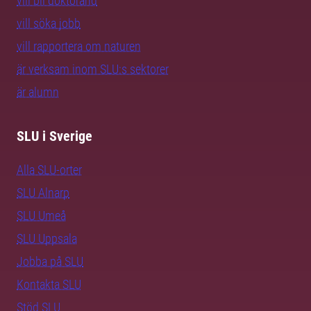
vill bli doktorand
vill söka jobb
vill rapportera om naturen
är verksam inom SLU:s sektorer
är alumn
SLU i Sverige
Alla SLU-orter
SLU Alnarp
SLU Umeå
SLU Uppsala
Jobba på SLU
Kontakta SLU
Stöd SLU