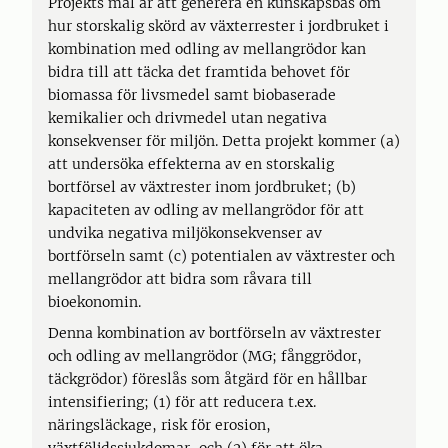
Projekts mål är att generera en kunskapsbas om
hur storskalig skörd av växterrester i jordbruket i
kombination med odling av mellangrödor kan
bidra till att täcka det framtida behovet för
biomassa för livsmedel samt biobaserade
kemikalier och drivmedel utan negativa
konsekvenser för miljön. Detta projekt kommer (a)
att undersöka effekterna av en storskalig
bortförsel av växtrester inom jordbruket; (b)
kapaciteten av odling av mellangrödor för att
undvika negativa miljökonsekvenser av
bortförseln samt (c) potentialen av växtrester och
mellangrödor att bidra som råvara till
bioekonomin.
Denna kombination av bortförseln av växtrester
och odling av mellangrödor (MG; fånggrödor,
täckgrödor) föreslås som åtgärd för en hållbar
intensifiering; (1) för att reducera t.ex.
näringsläckage, risk för erosion,