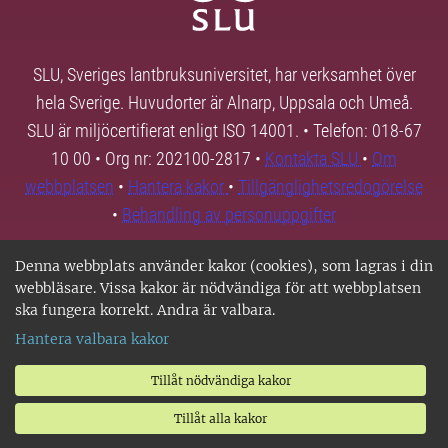
SLU, Sveriges lantbruksuniversitet, har verksamhet över
hela Sverige. Huvudorter är Alnarp, Uppsala och Umeå.
SLU är miljöcertifierat enligt ISO 14001. • Telefon: 018-67
10 00 • Org nr: 202100-2817 •
Kontakta SLU
•
Om
webbplatsen
•
Hantera kakor
•
Tillgänglighetsredogörelse
•
Behandling av personuppgifter
Denna webbplats använder kakor (cookies), som lagras i din
webbläsare. Vissa kakor är nödvändiga för att webbplatsen
ska fungera korrekt. Andra är valbara.
Hantera valbara kakor
Tillåt nödvändiga kakor
Tillåt alla kakor