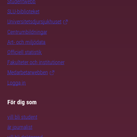
Studentwebb
SLU-biblioteket
Universitetsdjursjukhuset
Centrumbildningar
Art- och miljödata
Officiell statistik
Fakulteter och institutioner
Medarbetarwebben
Logga in
För dig som
vill bli student
är journalist