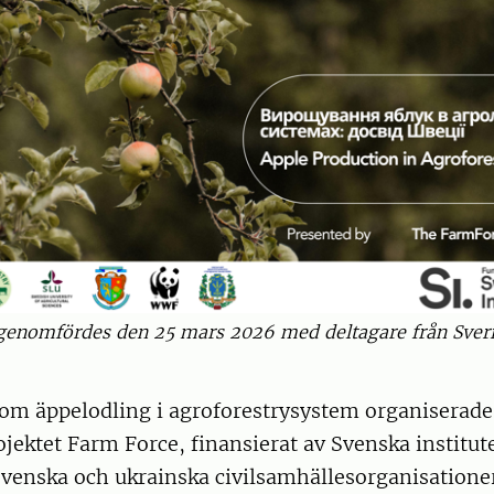
genomfördes den 25 mars 2026 med deltagare från Sver
om äppelodling i agroforestrysystem organiserad
ektet Farm Force, finansierat av Svenska institute
enska och ukrainska civilsamhällesorganisatione