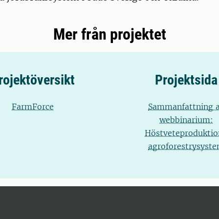
Mer från projektet
rojektöversikt
Projektsida
FarmForce
Sammanfattning 
webbinarium:
Höstveteproduktio
agroforestrysyst