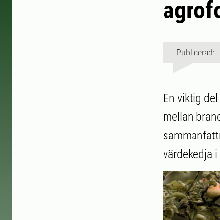
agrof
Publicerad: 
En viktig de
mellan branc
sammanfattn
värdekedja i