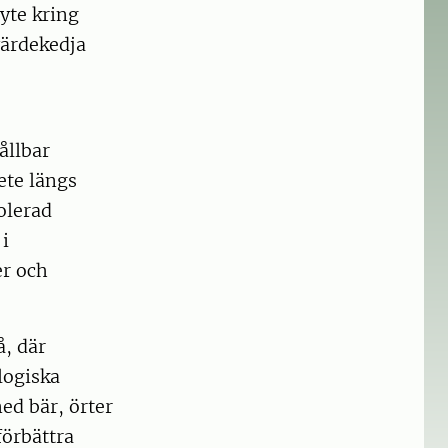
yte kring
värdekedja
ållbar
ete längs
olerad
i
er och
å, där
logiska
ed bär, örter
förbättra