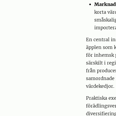
Marknads
korta vär
småskali
importer
En central in
äpplen som k
för inhemsk 
särskilt i re
från produce
samordnade m
värdekedjor.
Praktiska ex
förädlingsve
diversifieri