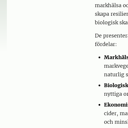
markhälsa oc
skapa resili
biologisk ska
De presentera
fördelar:
Markhäls
markveget
naturlig 
Biologis
nyttiga 
Ekonomis
cider, ma
och mins