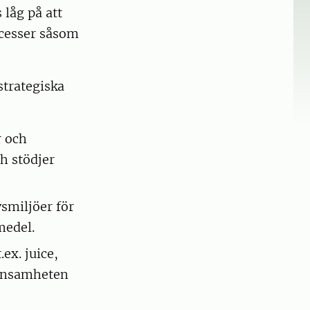
låg på att
ocesser såsom
strategiska
r och
h stödjer
smiljöer för
medel.
.ex. juice,
lönsamheten