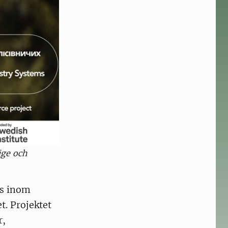
ige och
es inom
t. Projektet
r,