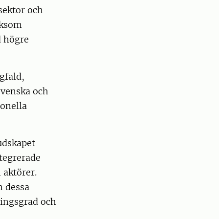
sektor och
iksom
d högre
gfald,
svenska och
ionella
budskapet
ntegrerade
 aktörer.
n dessa
ningsgrad och