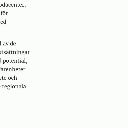
oducenter,
 för
med
l av de
utsättningar
 potential,
rfarenheter
yte och
 regionala
d