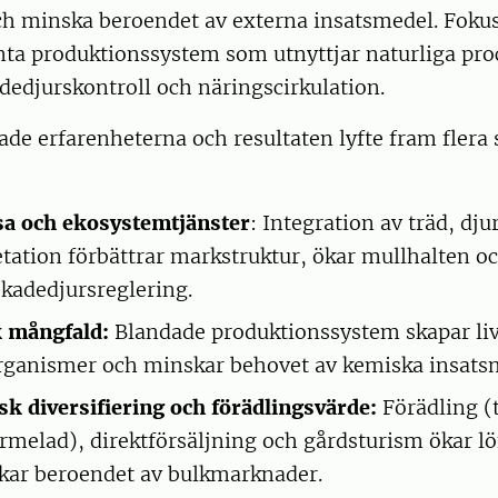
h minska beroendet av externa insatsmedel. Fokus 
enta produktionssystem som utnyttjar naturliga pr
dedjurskontroll och näringscirkulation.
de erfarenheterna och resultaten lyfte fram flera 
a och ekosystemtjänster
: Integration av träd, dju
ation förbättrar markstruktur, ökar mullhalten oc
skadedjursreglering.
k mångfald:
Blandade produktionssystem skapar liv
organismer och minskar behovet av kemiska insats
k diversifiering och förädlingsvärde:
Förädling (t
rmelad), direktförsäljning och gårdsturism ökar 
kar beroendet av bulkmarknader.