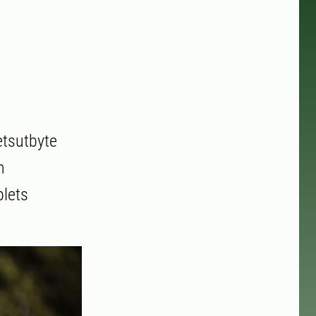
etsutbyte
n
lets