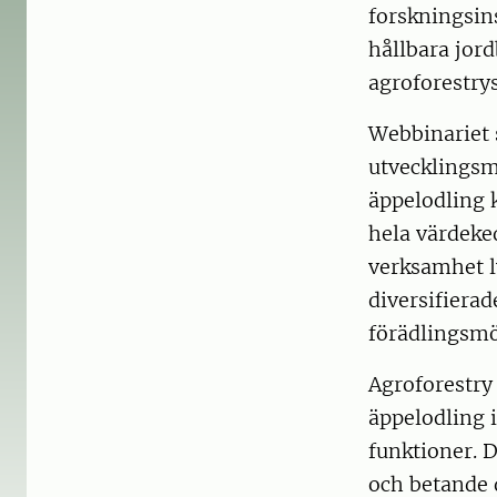
forskningsins
hållbara jord
agroforestry
Webbinariet 
utvecklingsmo
äppelodling 
hela värdeked
verksamhet l
diversifiera
förädlingsmö
Agroforestry
äppelodling 
funktioner. 
och betande d