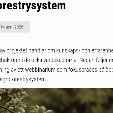
orestrysystem
14 april 2026
l av projektet handlar om kunskaps- och erfarenh
haktörer i de olika värdekedjorna. Nedan följer e
ing av ett webbinarium som fokuserades på äpp
 agroforestrysystem.