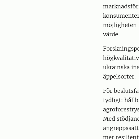
marknadsförin
konsumenter 
möjligheten a
värde.
Forskningspe
högkvalitati
ukrainska ins
äppelsorter.
För beslutsf
tydligt: hål
agroforestry
Med stödjand
angreppssätt
mer resilien