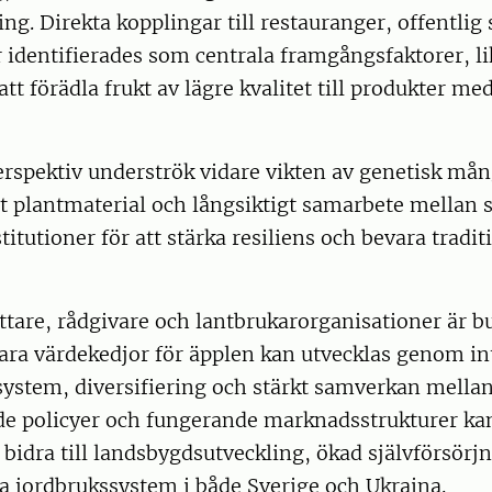
g. Direkta kopplingar till restauranger, offentlig 
identifierades som centrala framgångsfaktorer, l
tt förädla frukt av lägre kvalitet till produkter me
rspektiv underströk vidare vikten av genetisk mån
vt plantmaterial och långsiktigt samarbete mellan 
titutioner för att stärka resiliens och bevara tradit
attare, rådgivare och lantbrukarorganisationer är 
lbara värdekedjor för äpplen kan utvecklas genom i
system, diversifiering och stärkt samverkan mellan
e policyer och fungerande marknadsstrukturer ka
 bidra till landsbygdsutveckling, ökad självförsörj
ta jordbrukssystem i både Sverige och Ukraina.