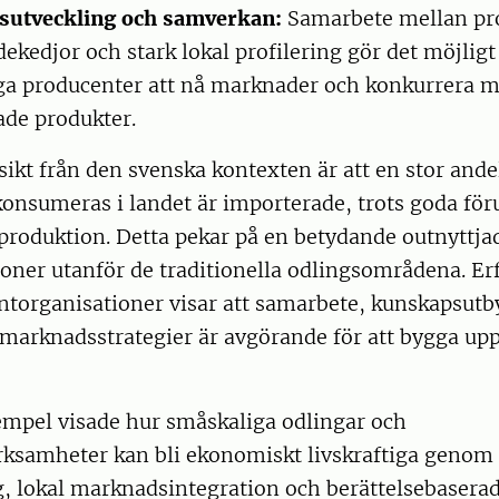
utveckling och samverkan:
Samarbete mellan pr
dekedjor och stark lokal profilering gör det möjligt
ga producenter att nå marknader och konkurrera 
ade produkter.
sikt från den svenska kontexten är att en stor ande
onsumeras i landet är importerade, trots goda för
produktion. Detta pekar på en betydande outnyttjad
gioner utanför de traditionella odlingsområdena. E
ntorganisationer visar att samarbete, kunskapsutb
arknadsstrategier är avgörande för att bygga upp
empel visade hur småskaliga odlingar och
rksamheter kan bli ekonomiskt livskraftiga genom
ng, lokal marknadsintegration och berättelsebasera