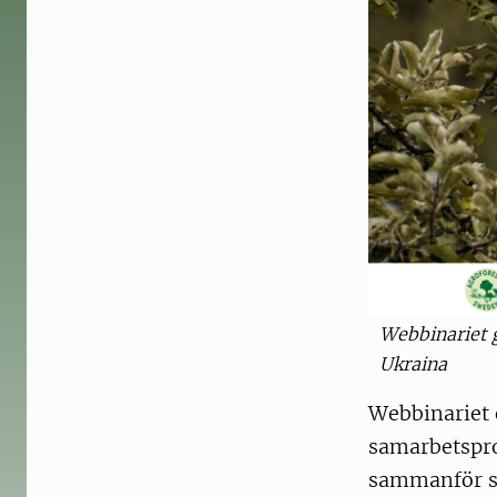
Webbinariet 
Ukraina
Webbinariet 
samarbetsproj
sammanför sv