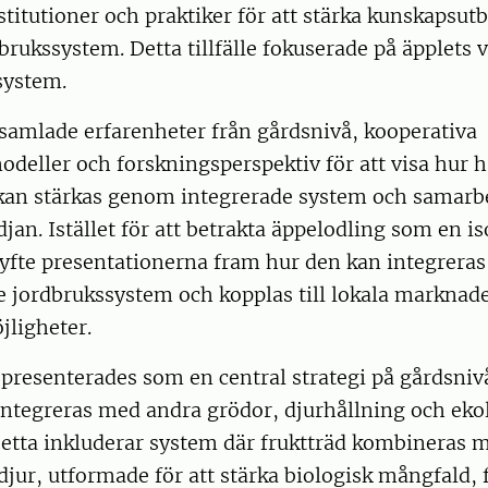
titutioner och praktiker för att stärka kunskapsutb
brukssystem. Detta tillfälle fokuserade på äpplets 
system.
samlade erfarenheter från gårdsnivå, kooperativa
deller och forskningsperspektiv för att visa hur h
kan stärkas genom integrerade system och samarb
jan. Istället för att betrakta äppelodling som en is
yfte presentationerna fram hur den kan integreras 
de jordbrukssystem och kopplas till lokala marknad
jligheter.
 presenterades som en central strategi på gårdsniv
integreras med andra grödor, djurhållning och eko
Detta inkluderar system där fruktträd kombineras m
jur, utformade för att stärka biologisk mångfald, 