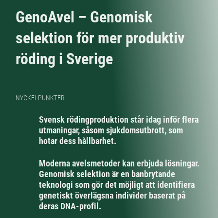
GenoAvel – Genomisk
selektion för mer produktiv
röding i Sverige
NYCKELPUNKTER
Svensk rödingproduktion står idag inför flera
utmaningar, såsom sjukdomsutbrott, som
hotar dess hållbarhet.
Moderna avelsmetoder kan erbjuda lösningar.
Genomisk selektion är en banbrytande
teknologi som gör det möjligt att identifiera
genetiskt överlägsna individer baserat på
deras DNA-profil.