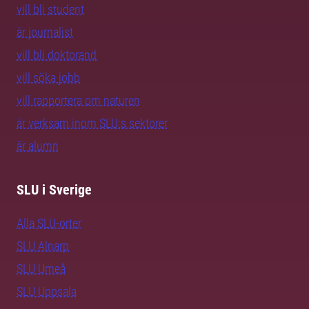
vill bli student
är journalist
vill bli doktorand
vill söka jobb
vill rapportera om naturen
är verksam inom SLU:s sektorer
är alumn
SLU i Sverige
Alla SLU-orter
SLU Alnarp
SLU Umeå
SLU Uppsala