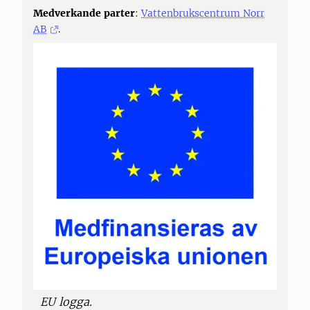
Medverkande parter
:
Vattenbrukscentrum Norr
AB
.
EU logga.