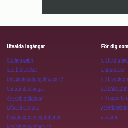
Utvalda ingångar
För dig so
Studentwebb
vill bli studen
SLU-biblioteket
är journalist
Universitetsdjursjukhuset
vill bli dokto
vill söka jobb
Centrumbildningar
vill rapporte
Art- och miljödata
är verksam i
Officiell statistik
är alumn
Fakulteter och institutioner
Medarbetarwebben