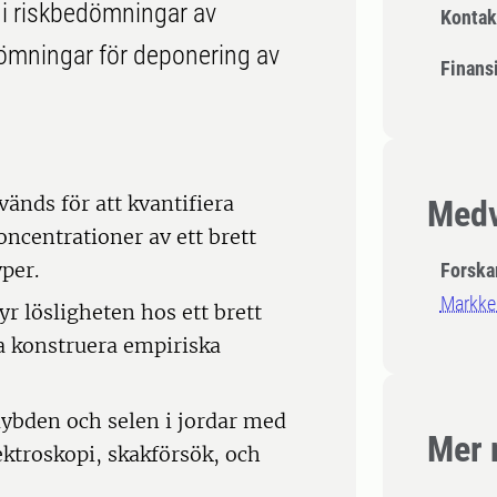
e i riskbedömningar av
Kontak
ömningar för deponering av
Finansi
änds för att kvantifiera
Medv
ncentrationer av ett brett
per.
Forska
Markke
yr lösligheten hos ett brett
 konstruera empiriska
bden och selen i jordar med
Mer 
ktroskopi, skakförsök, och