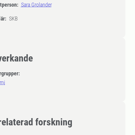
tperson:
Sara Grolander
är:
SKB
erkande
rgrupper:
mi
relaterad forskning