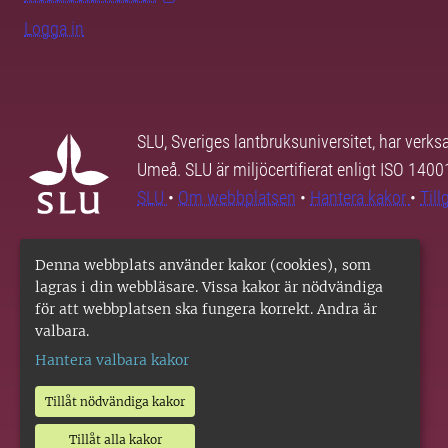
Logga in
SLU, Sveriges lantbruksuniversitet, har verk
Umeå. SLU är miljöcertifierat enligt ISO 140
SLU
•
Om webbplatsen
•
Hantera kakor
•
Til
Denna webbplats använder kakor (cookies), som
lagras i din webbläsare. Vissa kakor är nödvändiga
för att webbplatsen ska fungera korrekt. Andra är
valbara.
Hantera valbara kakor
Tillåt nödvändiga kakor
Tillåt alla kakor