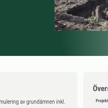
Över
Projek
umulering av grundämnen inkl.