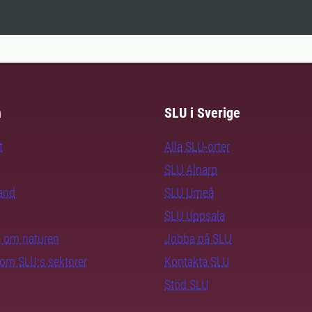
m
SLU i Sverige
t
Alla SLU-orter
SLU Alnarp
rand
SLU Umeå
SLU Uppsala
ra om naturen
Jobba på SLU
nom SLU:s sektorer
Kontakta SLU
Stöd SLU