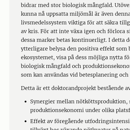
bidrar med stor biologisk mångfald. Utöver 
kunna nå uppsatta miljömål är även denna
livsmedelssystem viktiga för att säkra til
av kris. För att inte växa igen och förlora
dessa marker betas kontinuerligt. I detta d
ytterligare belysa den positiva effekt som
ekosystemet, visa på dess möjliga nytta fö
biologisk mångfald och produktionsekono
som kan användas vid betesplanering och 
Detta är ett doktorandprojekt bestående av
Synergier mellan nötköttsproduktion,
produktionsekonomi under olika plats
Effekt av föregående utfodringsintens
tillväxt hos växande nötkreatur på na