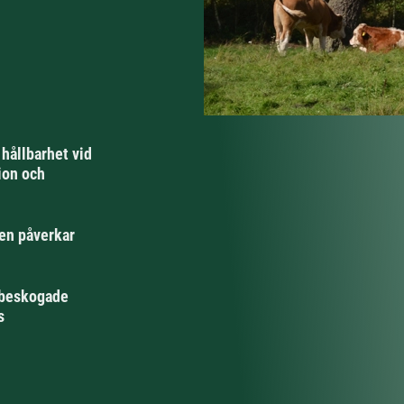
hållbarhet vid
ion och
den påverkar
i beskogade
s