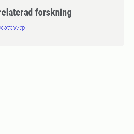
relaterad forskning
rsvetenskap