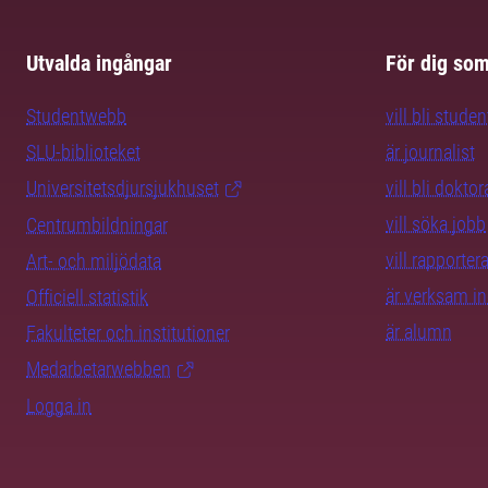
Utvalda ingångar
För dig so
Studentwebb
vill bli studen
SLU-biblioteket
är journalist
Universitetsdjursjukhuset
vill bli dokto
vill söka jobb
Centrumbildningar
vill rapporte
Art- och miljödata
är verksam i
Officiell statistik
är alumn
Fakulteter och institutioner
Medarbetarwebben
Logga in