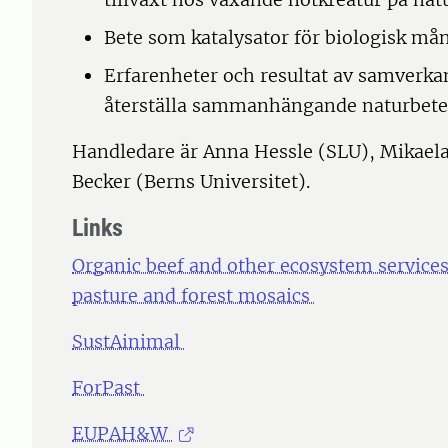
Bete som katalysator för biologisk må
Erfarenheter och resultat av samverka
återställa sammanhängande naturbete
Handledare är Anna Hessle (SLU), Mikaela
Becker (Berns Universitet).
Links
Organic beef and other ecosystem service
pasture and forest mosaics
SustAinimal
ForPast
EUPAH&W