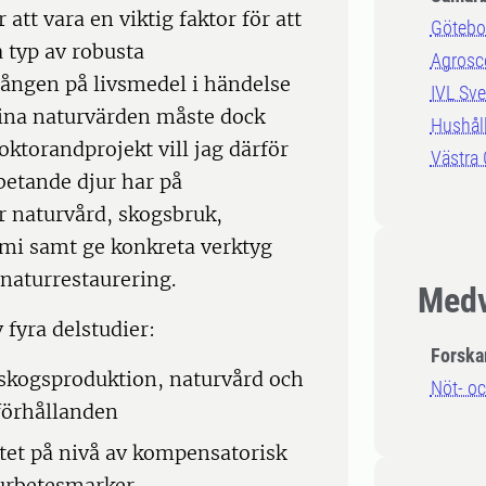
att vara en viktig faktor för att
Götebor
 typ av robusta
Agrosc
lgången på livsmedel i händelse
IVL Sve
 sina naturvärden måste dock
Hushåll
oktorandprojekt vill jag därför
Västra
 betande djur har på
r naturvård, skogsbruk,
mi samt ge konkreta verktyg
naturrestaurering.
Medv
 fyra delstudier:
Forska
 skogsproduktion, naturvård och
Nöt- o
förhållanden
itet på nivå av kompensatorisk
turbetesmarker