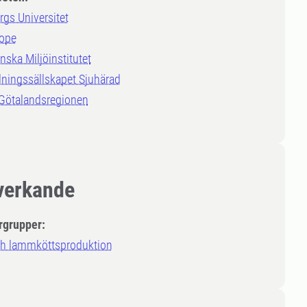
gs Universitet
ope
nska Miljöinstitutet
ningssällskapet Sjuhärad
 Götalandsregionen
erkande
rgrupper:
ch lammköttsproduktion