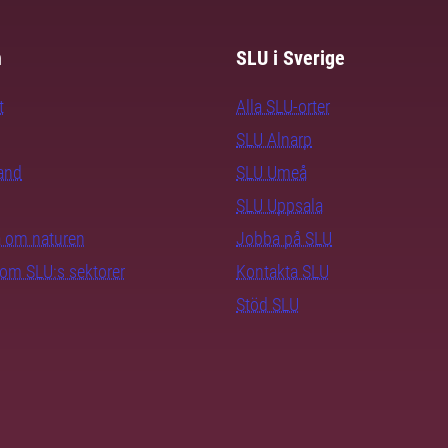
m
SLU i Sverige
t
Alla SLU-orter
SLU Alnarp
rand
SLU Umeå
SLU Uppsala
ra om naturen
Jobba på SLU
nom SLU:s sektorer
Kontakta SLU
Stöd SLU