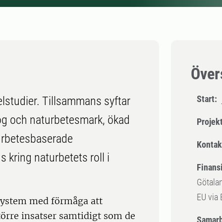
Över
Start:
elstudier. Tillsammans syftar
 skog och naturbetesmark, ökad
Projek
urbetesbaserade
Kontak
ring naturbetets roll i
Finansi
Götalan
EU via
system med förmåga att
törre insatser samtidigt som de
Samarb