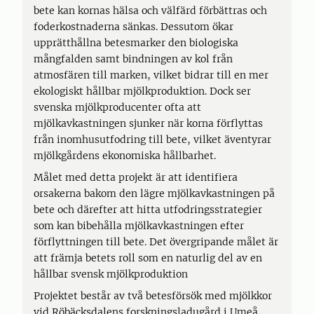
bete kan kornas hälsa och välfärd förbättras och
foderkostnaderna sänkas. Dessutom ökar
upprätthållna betesmarker den biologiska
mångfalden samt bindningen av kol från
atmosfären till marken, vilket bidrar till en mer
ekologiskt hållbar mjölkproduktion. Dock ser
svenska mjölkproducenter ofta att
mjölkavkastningen sjunker när korna förflyttas
från inomhusutfodring till bete, vilket äventyrar
mjölkgårdens ekonomiska hållbarhet.
Målet med detta projekt är att identifiera
orsakerna bakom den lägre mjölkavkastningen på
bete och därefter att hitta utfodringsstrategier
som kan bibehålla mjölkavkastningen efter
förflyttningen till bete. Det övergripande målet är
att främja betets roll som en naturlig del av en
hållbar svensk mjölkproduktion
Projektet består av två betesförsök med mjölkkor
vid Röbäcksdalens forskningsladugård i Umeå,