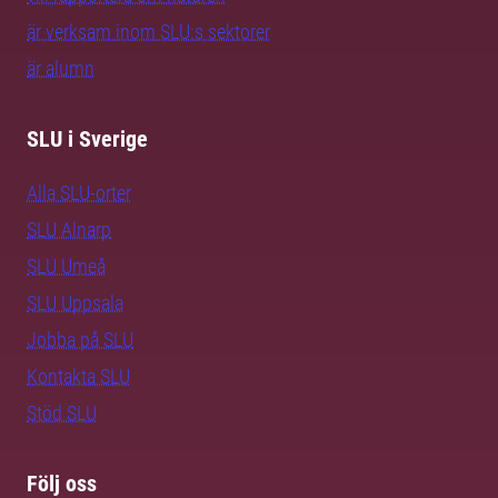
är verksam inom SLU:s sektorer
är alumn
SLU i Sverige
Alla SLU-orter
SLU Alnarp
SLU Umeå
SLU Uppsala
Jobba på SLU
Kontakta SLU
Stöd SLU
Följ oss