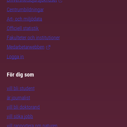
Centrumbildningar
Art- och miljödata
Officiell statistik
Fakulteter och institutioner
Medarbetarwebben
Logga in
För dig som
vill bli student
är journalist
vill bli doktorand
vill söka jobb
vill rapportera om naturen