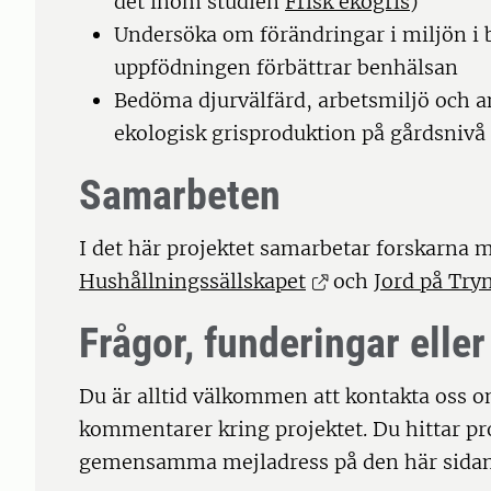
det inom studien
Frisk ekogris
)
Undersöka om förändringar i miljön i 
uppfödningen förbättrar benhälsan
Bedöma djurvälfärd, arbetsmiljö och a
ekologisk grisproduktion på gårdsnivå
Samarbeten
I det här projektet samarbetar forskarna 
Hushållningssällskapet
och
Jord på Try
Frågor, funderingar eller
Du är alltid välkommen att kontakta oss om
kommentarer kring projektet. Du hittar p
gemensamma mejladress på den här sidan