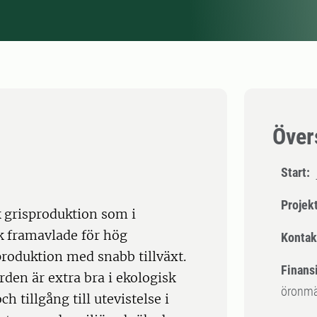
Över
Start:
Projek
 grisproduktion som i
k framavlade för hög
Kontak
 produktion med snabb tillväxt.
Finansi
den är extra bra i ekologisk
öronmär
 tillgång till utevistelse i