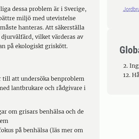
rliga dessa problem är i Sverige,
Jordbr
ättre miljö med utevistelse
ste hanteras. Att säkerställa
 djurvälfärd, vilket värderas av
n på ekologiskt griskött.
Glob
2. In
12. H
r till att undersöka benproblem
med lantbrukare och rådgivare i
ar om grisars benhälsa och de
lem
d fokus på benhälsa (läs mer om