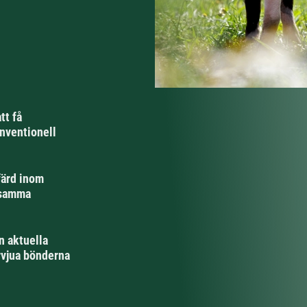
tt få
nventionell
färd inom
tsamma
n aktuella
rvjua bönderna