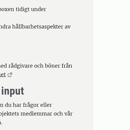
boxen tidigt under
ndra hållbarhetsaspekter av
med rådgivare och böner från
net
 input
 du har frågor eller
rojektets medlemmar och vår
.