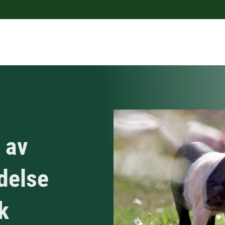
 av
delse
k