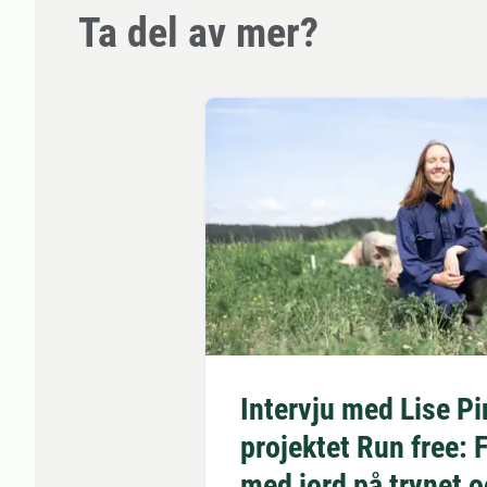
Ta del av mer?
Intervju med Lise P
projektet Run free: F
med jord på trynet o