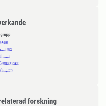
erkande
tgrupp:
naqui
Rydhmer
ilsson
 Gunnarsson
Wallgren
relaterad forskning