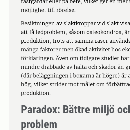
rastgårdar eller på bete, vilket ger en m
möjlighet till rörelse.
Besiktningen av slaktkroppar vid slakt visa
att få ledproblem, såsom osteokondros, än
produktion, trots att samma raser använd
många faktorer men ökad aktivitet hos eko
förklaringen. Även om tidigare studier har 
mindre drabbade av hälta och skador än gr
(där beläggningen i boxarna är högre) är 
hög, vilket strider mot målet om förbättra
produktion.
Paradox: Bättre miljö 
problem