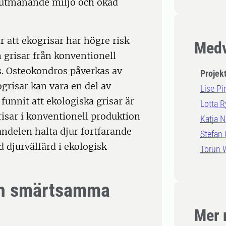
er utmanande miljö och ökad
r att ekogrisar har högre risk
Medv
 grisar från konventionell
s. Osteokondros påverkas av
Projek
grisar kan vara en del av
Lise Pi
funnit att ekologiska grisar är
Lotta 
isar i konventionell produktion
Katja N
andelen halta djur fortfarande
Stefan
d djurvälfärd i ekologisk
Torun 
och smärtsamma
Mer 