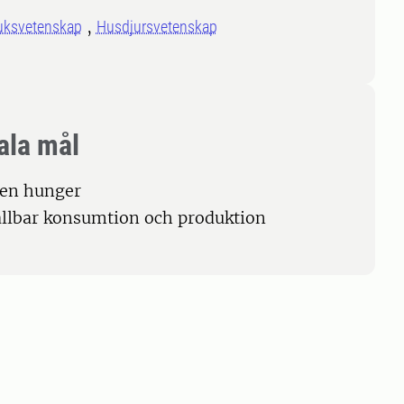
uksvetenskap
Husdjursvetenskap
ala mål
gen hunger
ållbar konsumtion och produktion