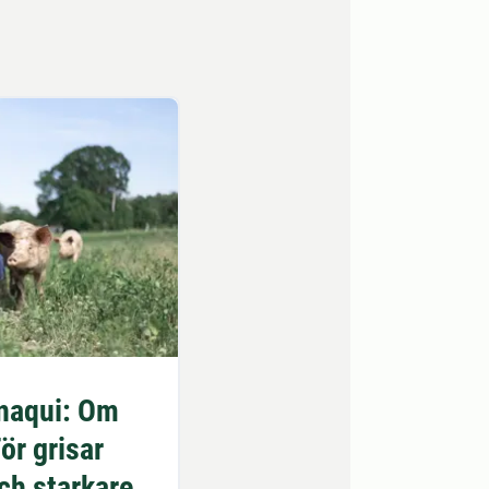
inaqui: Om
ör grisar
ch starkare