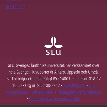
SLU Play
SLU, Sveriges lantbruksuniversitet, har verksamhet över
hela Sverige. Huvudorter är Alnarp, Uppsala och Umeå.
SLU är miljöcertifierat enligt ISO 14001. • Telefon: 018-67
10 00 • Org nr: 202100-2817 •
Kontakta SLU
•
Om
webbplatsen
•
Hantera kakor
•
Tillgänglighetsredogörelse
•
Behandling av personuppgifter