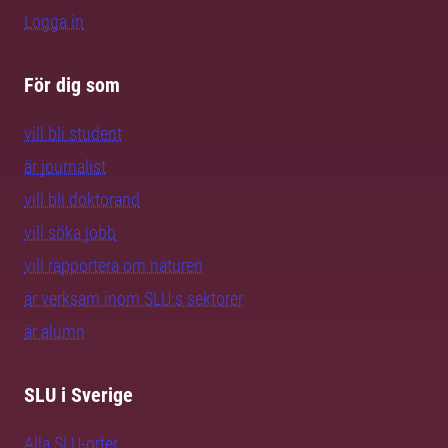
Logga in
För dig som
vill bli student
är journalist
vill bli doktorand
vill söka jobb
vill rapportera om naturen
är verksam inom SLU:s sektorer
är alumn
SLU i Sverige
Alla SLU-orter