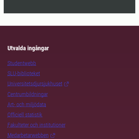
Utvalda ingångar
Studentwebb
SLU-biblioteket
Universitetsdjursjukhuset
Centrumbildningar
Art- och miljödata
Officiell statistik
Fakulteter och institutioner
Medarbetarwebben