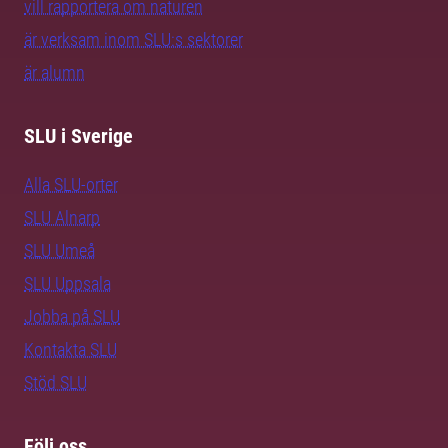
vill rapportera om naturen
är verksam inom SLU:s sektorer
är alumn
SLU i Sverige
Alla SLU-orter
SLU Alnarp
SLU Umeå
SLU Uppsala
Jobba på SLU
Kontakta SLU
Stöd SLU
Följ oss