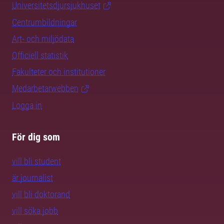
Universitetsdjursjukhuset
Centrumbildningar
Art- och miljödata
Officiell statistik
Fakulteter och institutioner
Medarbetarwebben
Logga in
För dig som
vill bli student
är journalist
vill bli doktorand
vill söka jobb