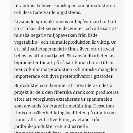
förändras, behöver kunskapen om biprodukterna
och dess fodervärde uppdateras.
Livsmedelsproduktionens miljöpåverkan har haft
stort fokus det senaste decenniet, och alla sätt att
minska negativ miljöpåverkan från både
vegetabilie- och animalieproduktion är viktig. Ur
ett hållbarhetsperspektiv finns även ett uttryckt
behov av att utnyttja och öka användbarheten av
biprodukter för att på så sätt kunna bidra till en
mer cirkulär matproduktion och minska mängden
importerade och dyra proteinråvaror i grisfoder.
Biprodukter som kommer att utvärderas i detta
projekt är dels den fiberrika drank som produceras
efter att vetegluten extraherats ur spannmålen
som används för etanolframställning. Dessutom
finns en osäkerhet kring kvaliteten på drank som
framställts vid tillverkning av etanol från
jordbruksprodukter och industriella