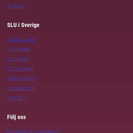
är alumn
SLU i Sverige
Alla SLU-orter
SLU Alnarp
SLU Umeå
SLU Uppsala
Jobba på SLU
Kontakta SLU
Stöd SLU
Följ oss
Instagram SLU.Sweden