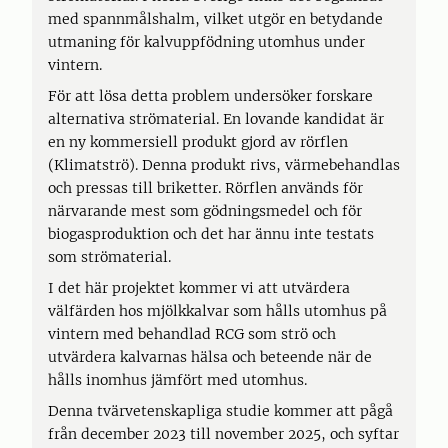
med spannmålshalm, vilket utgör en betydande
utmaning för kalvuppfödning utomhus under
vintern.
För att lösa detta problem undersöker forskare
alternativa strömaterial. En lovande kandidat är
en ny kommersiell produkt gjord av rörflen
(Klimatströ). Denna produkt rivs, värmebehandlas
och pressas till briketter. Rörflen används för
närvarande mest som gödningsmedel och för
biogasproduktion och det har ännu inte testats
som strömaterial.
I det här projektet kommer vi att utvärdera
välfärden hos mjölkkalvar som hålls utomhus på
vintern med behandlad RCG som strö och
utvärdera kalvarnas hälsa och beteende när de
hålls inomhus jämfört med utomhus.
Denna tvärvetenskapliga studie kommer att pågå
från december 2023 till november 2025, och syftar