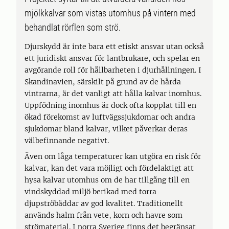
mjölkkalvar som vistas utomhus på vintern med
behandlat rörflen som strö.
Djurskydd är inte bara ett etiskt ansvar utan också
ett juridiskt ansvar för lantbrukare, och spelar en
avgörande roll för hållbarheten i djurhållningen. I
Skandinavien, särskilt på grund av de hårda
vintrarna, är det vanligt att hålla kalvar inomhus.
Uppfödning inomhus är dock ofta kopplat till en
ökad förekomst av luftvägssjukdomar och andra
sjukdomar bland kalvar, vilket påverkar deras
välbefinnande negativt.
Även om låga temperaturer kan utgöra en risk för
kalvar, kan det vara möjligt och fördelaktigt att
hysa kalvar utomhus om de har tillgång till en
vindskyddad miljö berikad med torra
djupströbäddar av god kvalitet. Traditionellt
används halm från vete, korn och havre som
strömaterial. I norra Sverige finns det begränsat