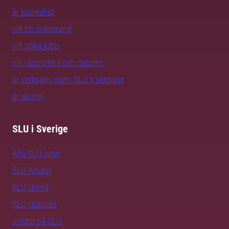
är journalist
vill bli doktorand
vill söka jobb
vill rapportera om naturen
är verksam inom SLU:s sektorer
är alumn
SLU i Sverige
Alla SLU-orter
SLU Alnarp
SLU Umeå
SLU Uppsala
Jobba på SLU