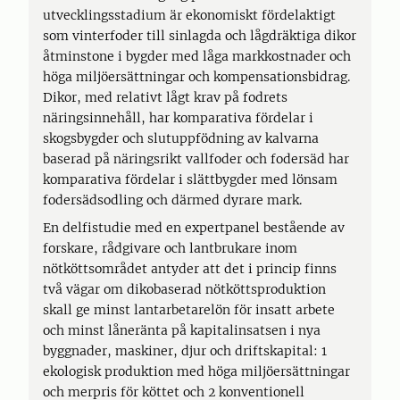
utvecklingsstadium är ekonomiskt fördelaktigt
som vinterfoder till sinlagda och lågdräktiga dikor
åtminstone i bygder med låga markkostnader och
höga miljöersättningar och kompensationsbidrag.
Dikor, med relativt lågt krav på fodrets
näringsinnehåll, har komparativa fördelar i
skogsbygder och slutuppfödning av kalvarna
baserad på näringsrikt vallfoder och fodersäd har
komparativa fördelar i slättbygder med lönsam
fodersädsodling och därmed dyrare mark.
En delfistudie med en expertpanel bestående av
forskare, rådgivare och lantbrukare inom
nötköttsområdet antyder att det i princip finns
två vägar om dikobaserad nötköttsproduktion
skall ge minst lantarbetarelön för insatt arbete
och minst låneränta på kapitalinsatsen i nya
byggnader, maskiner, djur och driftskapital: 1
ekologisk produktion med höga miljöersättningar
och merpris för köttet och 2 konventionell