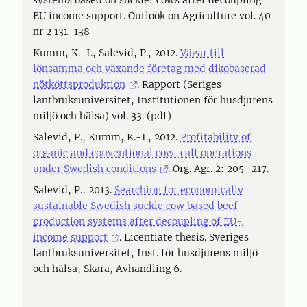
systems based on suckler cows after decoupling
EU income support. Outlook on Agriculture vol. 40
nr 2 131-138
Kumm, K.-I., Salevid, P., 2012.
Vägar till
lönsamma och växande företag med dikobaserad
nötköttsproduktion
. Rapport (Seriges
lantbruksuniversitet, Institutionen för husdjurens
miljö och hälsa) vol. 33. (pdf)
Salevid, P., Kumm, K.-I., 2012.
Profitability of
organic and conventional cow-calf operations
under Swedish conditions
. Org. Agr. 2: 205–217.
Salevid, P., 2013.
Searching for economically
sustainable Swedish suckle cow based beef
production systems after decoupling of EU-
income support
. Licentiate thesis. Sveriges
lantbruksuniversitet, Inst. för husdjurens miljö
och hälsa, Skara, Avhandling 6.