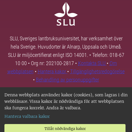
SLU, Sveriges lantbruksuniversitet, har verksamhet över
hela Sverige. Huvudorter är Alnarp, Uppsala och Umeå.
SLU är miljöcertifierat enligt ISO 14001. • Telefon: 018-67
10 00 • Org nr: 202100-2817 •
Kontakta SLU
•
Om
webbplatsen
•
Hantera kakor
•
Tillgänglighetsredogörelse
•
Behandling av personuppgifter
Denna webbplats använder kakor (cookies), som lagras i din
webbläsare. Vissa kakor är nödvändiga för att webbplatsen
ska fungera korrekt. Andra är valbara.
Hantera valbara kakor
Tillåt nödvändiga kakor