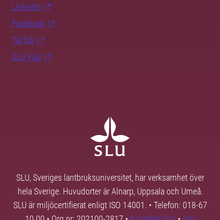
LinkedIn
Facebook
TikTok
SLU Play
SLU, Sveriges lantbruksuniversitet, har verksamhet över
hela Sverige. Huvudorter är Alnarp, Uppsala och Umeå.
SLU är miljöcertifierat enligt ISO 14001. • Telefon: 018-67
10 00 • Org nr: 202100-2817 •
Kontakta SLU
•
Om