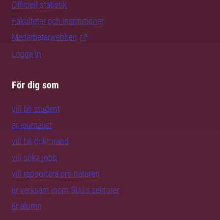
Officiell statistik
Fakulteter och institutioner
Medarbetarwebben
Logga in
För dig som
vill bli student
är journalist
vill bli doktorand
vill söka jobb
vill rapportera om naturen
är verksam inom SLU:s sektorer
är alumn