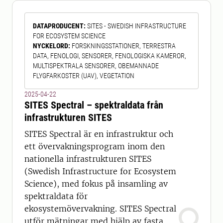
habitatdirektivet) samt till
Naturvårdsverkets rikstäckande
DATAPRODUCENT
:
SITES - SWEDISH INFRASTRUCTURE
kartering Nationella Marktäckedata.
FOR ECOSYSTEM SCIENCE
Basinventeringens stickprov består av
NYCKELORD
:
FORSKNINGSSTATIONER, TERRESTRA
639 ru
DATA, FENOLOGI, SENSORER, FENOLOGISKA KAMEROR,
MULTISPEKTRALA SENSORER, OBEMANNADE
FLYGFARKOSTER (UAV), VEGETATION
2025-04-22
SITES Spectral – spektraldata från
infrastrukturen SITES
SITES Spectral är en infrastruktur och
ett övervakningsprogram inom den
nationella infrastrukturen SITES
(Swedish Infrastructure for Ecosystem
Science), med fokus på insamling av
spektraldata för
ekosystemövervakning. SITES Spectral
utför mätningar med hjälp av fasta