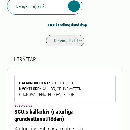
Sveriges miljömål
Ett rikt odlingslandskap
Rensa alla filter
Sökresultat
11 sökresultat hittades
11
TRÄFFAR
DATAPRODUCENT
:
SGU OCH SLU
NYCKELORD
:
KÄLLOR, GRUNDVATTEN,
GRUNDVATTENUTFLÖDEN, FLÖDE
2026-02-09
SGU:s källarkiv (naturliga
grundvattenutflöden)
Källor, det vill säga platser där