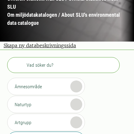
SLU
Om miljödatakatalogen / About SLU's environmental
data catalogue
Skapa ny databeskrivningssida
Sök
Ämnesområde
Naturtyp
Artgrupp