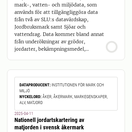
mark-, vatten- och miljödata, som
används för att tillgängliggöra data
från två av SLU:s datavärdskap,
Jordbruksmark samt Sjöar och
vattendrag. Data kommer bland annat
från underökningar av grödor,
jordarter, bekämpningsmedel,
vattenkemi och biologi i sjöar och
vattendrag. Datavärdskapen är
uppdrag från Naturvårdsverket och
Havs- och vattenmyndigheten, som
DATAPRODUCENT
:
INSTITUTIONEN FÖR MARK OCH
innebär att SLU lagrar, kvalitetssäkrar
MILJÖ
och tillgängliggör data som samlas in
NYCKELORD
:
ÅKER, ÅKERMARK, MARKEGENSKAPER,
genom nationell och regiona
ALV, MATJORD
2025-04-11
Nationell jordartskartering av
matjorden i svensk åkermark