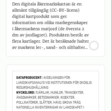
Den digitala åkermarkskartan är en
allmänt tillgänglig (CC-BY-licens)
digital kartprodukt som ger
information om olika markegenskaper
i åkermarkens matjord (de översta 2
dm av jordlagret). Produkten består av
flera kartlager. Det är beräknade halter
av markens ler-, sand- och silthalter i
procent samt USDA/FAO-texturklass
(se SoilTextureTriangle på Wikipedia).
Även mullhalten finns som ett
kartlager. Kartan har en geografisk
DATAPRODUCENT
:
AVDELNINGEN FÖR
upplösning på 20 m × 20 m och täcker
LANDSKAPSANALYS VID INSTITUTIONEN FÖR SKOGLIG
i princip all åkermark i södra Sv
RESURSHUSHÅLLNING
NYCKELORD
:
FJÄRILAR, HUMLOR, TRANSEKTER,
ÄNGSMARKER, BETESMARKER, INSEKTER,
POLLINATÖRER, SLÅTTER, HÄVD, GROVA TRÄD,
NATIONELLA INVENTERINGAR AV LANDSKAPET I