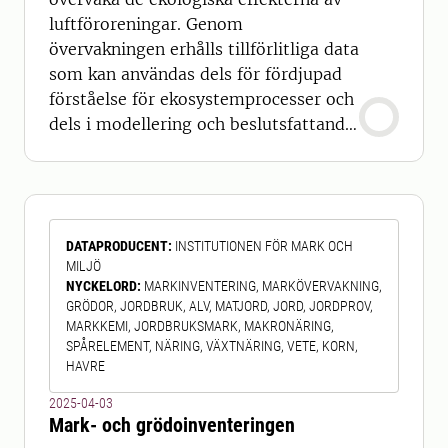
luftföroreningar. Genom
övervakningen erhålls tillförlitliga data
som kan användas dels för fördjupad
förståelse för ekosystemprocesser och
dels i modellering och beslutsfattande.
Den integrerade miljöövervakningen
av ekosystem avser en samtidig
mätning av de fysiska, kemiska och
biologiska egenskaperna hos ett
DATAPRODUCENT
:
INSTITUTIONEN FÖR MARK OCH
ekosystem. I praktiken betyder det att
MILJÖ
provtagning och observationer
NYCKELORD
:
MARKINVENTERING, MARKÖVERVAKNING,
samordnas i
GRÖDOR, JORDBRUK, ALV, MATJORD, JORD, JORDPROV,
MARKKEMI, JORDBRUKSMARK, MAKRONÄRING,
SPÅRELEMENT, NÄRING, VÄXTNÄRING, VETE, KORN,
HAVRE
2025-04-03
Mark- och grödoinventeringen