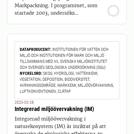
Markpackning. I programmet, som
startade 2003, undersöks
markpackningen i alven, alltså det
undre lagret av jordmånen. Sedan
2008 görs även mätningar i
matjorden, det vill säga jordlagret på
DATAPRODUCENT
:
INSTITUTIONEN FÖR VATTEN OCH
cirka 0 – 20 centimeters djup.
MILJÖ OCH INSTITUTIONEN FÖR MARK OCH MILJÖ
Förutom de parametrar som mäts i
TILLSAMMANS MED IVL SVENSKA MILJÖINSTITUTET
alven bestäms även aggregatstabilitet
OCH SVERIGES GEOLOGISKA UNDERSÖKNING (SGU)
samt ri
NYCKELORD
:
SKOG, HYDROLOGI, VATTENKEMI,
VEGETATION, DEPOSITION, BIODIVERSITET,
AVRINNINGSOMRÅDE, MARKKEMI, MILJÖÖVERVAKNING,
LUFTKONVENTIONEN, CLRTAP
2025-03-28
Integrerad miljöövervakning (IM)
Integrerad miljöövervakning i
naturekosystem (IM) är inriktat på att
övervaka de ekologiska effekterna av