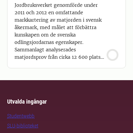
Jordbruksverket genomförde under
2011 och 2012 en omfattande
markkartering av matjorden i svensk
åkermark, med målet att förbättra
kunskapen om de svenska
odlingsjordarnas egenskaper.
Sammanlagt analyserades
matjordsprov från cirka 12 600 platser
och bland annat lerhalt, pH, fosforhalt
och kaliumhalt bestämdes. Resultaten
lagras i en databasen hos SLU och data
är åtkomliga via ett webbgränssnitt.
Det är också möjligt att ta ut statistik
Utvalda ingångar
för olika områden (län, kommun eller
huvudavrinningsområde
Studentwebb
SLU-biblioteket