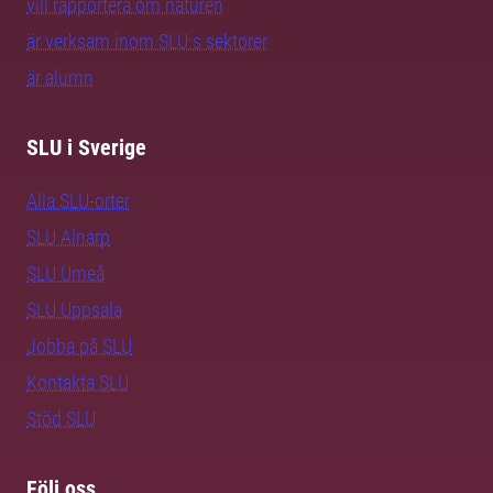
vill rapportera om naturen
är verksam inom SLU:s sektorer
är alumn
SLU i Sverige
Alla SLU-orter
SLU Alnarp
SLU Umeå
SLU Uppsala
Jobba på SLU
Kontakta SLU
Stöd SLU
Följ oss