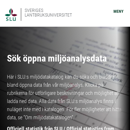
SVERIGES
MENY
LANTBRUKSUNIVERSITET
Sök öppna miljöanalysdata
Här i SLU:s miljödatakatalog kan du söka och bläddra
bland öppna data från vår miljöanalys. Klicka på
rubrikerna för utförligare beskrivningar och möjlighet att
ladda ned data. Alla data från SLU:s miljöanalys finns i
nuläget inte med i katalogen. För fler möjligheter att hitta
data, se ”Om miljödatakatalogen”.
Officiell statistik från SLU / Official statistics from