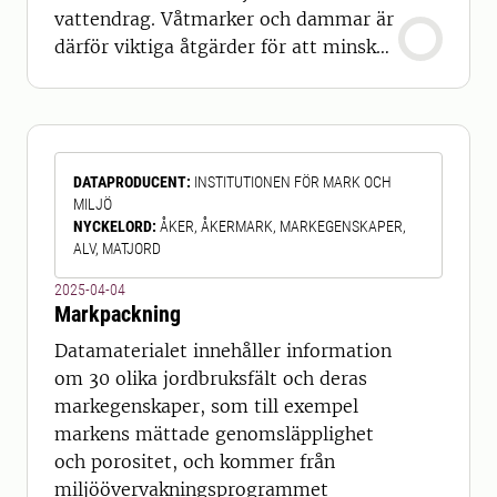
vattendrag. Våtmarker och dammar är
därför viktiga åtgärder för att minska
övergödningen. Alla våtmarker är dock
inte lika effektiva på att rena
näringsämnen. Två viktiga faktorer
som styr den så kallade
DATAPRODUCENT
:
INSTITUTIONEN FÖR MARK OCH
näringsämnesretentionen är
MILJÖ
våtmarkens storlek och hur mycket
NYCKELORD
:
ÅKER, ÅKERMARK, MARKEGENSKAPER,
näringsämnen den tar emot. Den här
ALV, MATJORD
kartprodukten
2025-04-04
Markpackning
Datamaterialet innehåller information
om 30 olika jordbruksfält och deras
markegenskaper, som till exempel
markens mättade genomsläpplighet
och porositet, och kommer från
miljöövervakningsprogrammet