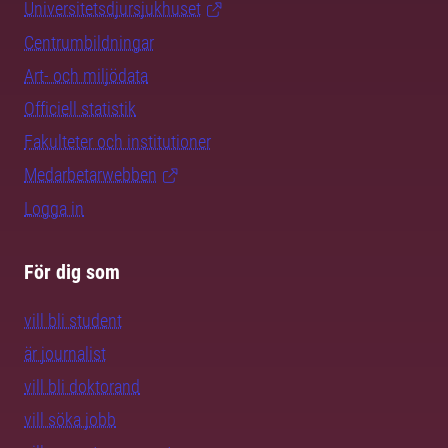
Universitetsdjursjukhuset
Centrumbildningar
Art- och miljödata
Officiell statistik
Fakulteter och institutioner
Medarbetarwebben
Logga in
För dig som
vill bli student
är journalist
vill bli doktorand
vill söka jobb