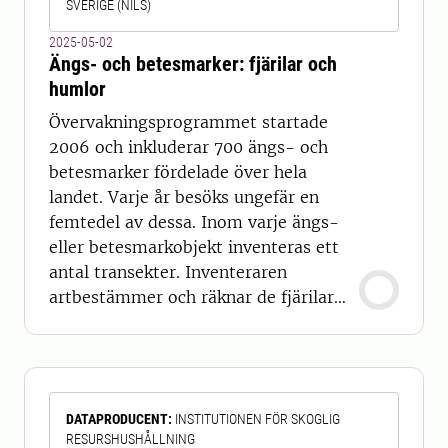
SVERIGE (NILS)
2025-05-02
Ängs- och betesmarker: fjärilar och
humlor
Övervakningsprogrammet startade
2006 och inkluderar 700 ängs- och
betesmarker fördelade över hela
landet. Varje år besöks ungefär en
femtedel av dessa. Inom varje ängs-
eller betesmarkobjekt inventeras ett
antal transekter. Inventeraren
artbestämmer och räknar de fjärilar
och humlor som ingår i inventeringen.
För att beskriva objektens ekologiska
förutsättningar bedöms vegetationens
höjd och hur mycket blommor det
DATAPRODUCENT
:
INSTITUTIONEN FÖR SKOGLIG
finns längs varje transekt, samt hävd,
RESURSHUSHÅLLNING
det vill säga hur marken sköts.