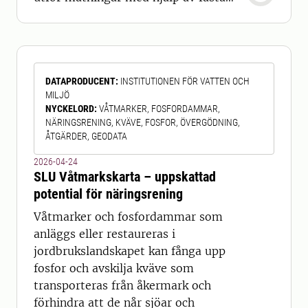
multispektrala sensorer och
fenologikameror samt obemannade
flygfarkoster (UAV) monterade med
spektrala kameror. Multispektrala
DATAPRODUCENT
:
INSTITUTIONEN FÖR VATTEN OCH
sensorer och kameror fångar upp
MILJÖ
säsongs- och mellanårsvariationer i
NYCKELORD
:
VÅTMARKER, FOSFORDAMMAR,
vegetationsförhållanden i de område
NÄRINGSRENING, KVÄVE, FOSFOR, ÖVERGÖDNING,
ÅTGÄRDER, GEODATA
2026-04-24
SLU Våtmarkskarta – uppskattad
potential för näringsrening
Våtmarker och fosfordammar som
anläggs eller restaureras i
jordbrukslandskapet kan fånga upp
fosfor och avskilja kväve som
transporteras från åkermark och
förhindra att de når sjöar och