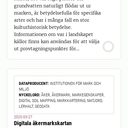
grundvatten naturligt flödar ut ur
marken, är betydelsefulla för specifika
arter och har i många fall en stor
kulturhistorisk betydelse.
Informationen om var i landskapet
källor finns kan användas för att välja
ut provtagningspunkter för
övervakning av grundvatten, och är
viktig för att kunna skydda källor vid
skötsel och avverkning av skog.
Informationen kan även användas vid
DATAPRODUCENT
:
INSTITUTIONEN FÖR MARK OCH
rapportering till EU:s art- och
MILJÖ
habitatdirektiv. Sveriges geologiska
NYCKELORD
:
ÅKER, ÅKERMARK, MARKEGENSKAPER,
undersökning (SG
DIGITAL SOIL MAPPING, MARKKARTERING, MATJORD,
LERHALT, GEODATA
2025-03-27
Digitala åkermarkskartan