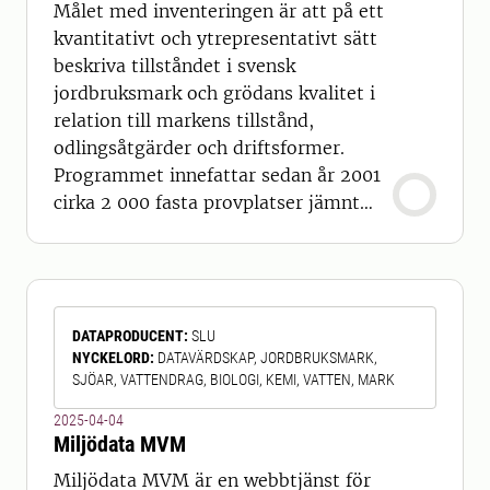
Målet med inventeringen är att på ett
kvantitativt och ytrepresentativt sätt
beskriva tillståndet i svensk
jordbruksmark och grödans kvalitet i
relation till markens tillstånd,
odlingsåtgärder och driftsformer.
Programmet innefattar sedan år 2001
cirka 2 000 fasta provplatser jämnt
spridda över landets åkerareal. På
varje provplats tas matjord vart 10:e
år. Om grödan på platsen vid
provtagningen är höstvete, vårkorn
DATAPRODUCENT
:
SLU
eller havre tas också ett kärnprov. På
NYCKELORD
:
DATAVÄRDSKAP, JORDBRUKSMARK,
varje provplats har också en
SJÖAR, VATTENDRAG, BIOLOGI, KEMI, VATTEN, MARK
engångsprov
2025-04-04
Miljödata MVM
Miljödata MVM är en webbtjänst för