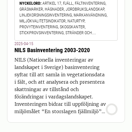
NYCKELORD
:
ARTIKEL 17, FJÄLL, FÄLTINVENTERING,
Förutom re
GRÄSMARKER, HÄGNADER, JORDBRUKSLANDSKAP,
LINJEKORSNINGSINVENTERING, MARKANVÄNDNING,
MILJÖKVALITETSINDIKATOR, NATURTYP,
PROVYTEINVENTERING, SKOGSKANTER,
STICKPROVSINVENTERING, STRÄNDER OCH
VATTENDRAG, TRANSPORTLEDER, VEGETATIONSDATA,
2025-04-15
VEGETATIONSREMSOR, VÅTMARKER, NATIONELLA
NILS Basinventering 2003-2020
INVENTERINGAR AV LANDSKAPET I SVERIGE (NILS)
NILS (Nationella inventeringar av
landskapet i Sverige) basinventering
syftar till att samla in vegetationsdata
i fält, och att analysera och presentera
skattningar av tillstånd och
förändringar i vardagslandskapet.
Inventeringen bidrar till uppföljning av
miljömålet “En storslagen fjällmiljö”,
EU-rapporteringen om biologisk
mångfald (artikel 17 i Art- och