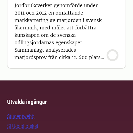
Jordbruksverket genomförde under
2011 och 2012 en omfattande
markkartering av matjorden i svensk
åkermark, med målet att förbättra
kunskapen om de svenska
odlingsjordarnas egenskaper.
Sammanlagt analyserades
matjordsprov från cirka 12 600 platser
och bland annat lerhalt, pH, fosforhalt
och kaliumhalt bestämdes. Resultaten
lagras i en databasen hos SLU och data
är åtkomliga via ett webbgränssnitt.
Det är också möjligt att ta ut statistik
Utvalda ingångar
för olika områden (län, kommun eller
huvudavrinningsområde
Studentwebb
SLU-biblioteket