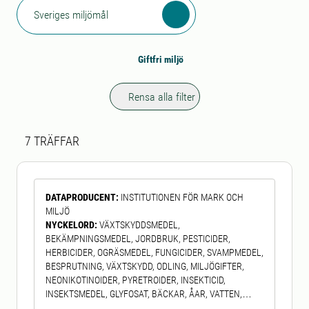
Sveriges miljömål
Giftfri miljö
Rensa alla filter
Sökresultat
7 sökresultat hittades
7
TRÄFFAR
DATAPRODUCENT
:
INSTITUTIONEN FÖR MARK OCH
MILJÖ
NYCKELORD
:
VÄXTSKYDDSMEDEL,
BEKÄMPNINGSMEDEL, JORDBRUK, PESTICIDER,
HERBICIDER, OGRÄSMEDEL, FUNGICIDER, SVAMPMEDEL,
BESPRUTNING, VÄXTSKYDD, ODLING, MILJÖGIFTER,
NEONIKOTINOIDER, PYRETROIDER, INSEKTICID,
INSEKTSMEDEL, GLYFOSAT, BÄCKAR, ÅAR, VATTEN,
GRUNDVATTEN, BRUNNAR, VATTENVERK, SJÖAR