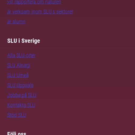
vill rapportera om naturen
är verksam inom SLU:s sektorer
är alumn
SLU i Sverige
Alla SLU-orter
SLU Alnarp
SLU Umeå
SLU Uppsala
Jobba på SLU
Kontakta SLU
Stöd SLU
Följ oss