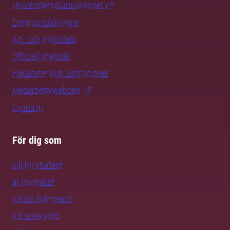
Universitetsdjursjukhuset
Centrumbildningar
Art- och miljödata
Officiell statistik
Fakulteter och institutioner
Medarbetarwebben
Logga in
För dig som
vill bli student
är journalist
vill bli doktorand
vill söka jobb