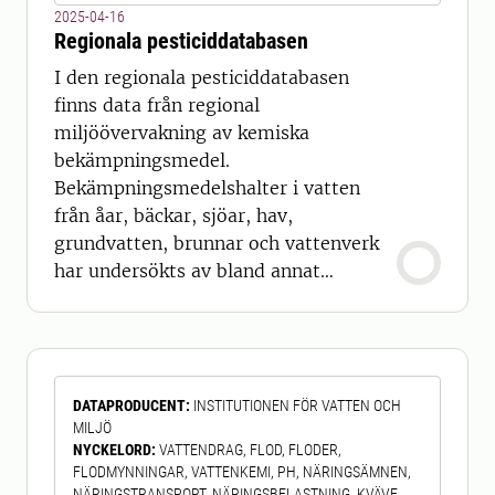
2025-04-16
Regionala pesticiddatabasen
I den regionala pesticiddatabasen
finns data från regional
miljöövervakning av kemiska
bekämpningsmedel.
Bekämpningsmedelshalter i vatten
från åar, bäckar, sjöar, hav,
grundvatten, brunnar och vattenverk
har undersökts av bland annat
kommuner, länsstyrelser och
vattenvårdsförbund runt om i Sverige.
Den regionala pesticiddatabasen
skapades 1996 för att försöka samla
DATAPRODUCENT
:
INSTITUTIONEN FÖR VATTEN OCH
resultat från all provtagning av
MILJÖ
bekämpningsmedel i svenska vatten.
NYCKELORD
:
VATTENDRAG, FLOD, FLODER,
Data i databasen kommer från
FLODMYNNINGAR, VATTENKEMI, PH, NÄRINGSÄMNEN,
provtagningar utförda mellan 1983
NÄRINGSTRANSPORT, NÄRINGSBELASTNING, KVÄVE,