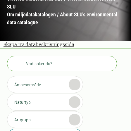
SLU
Om miljödatakatalogen / About SLU's environmental
data catalogue
Skapa ny databeskrivningssida
Sök
Ämnesområde
Naturtyp
Artgrupp