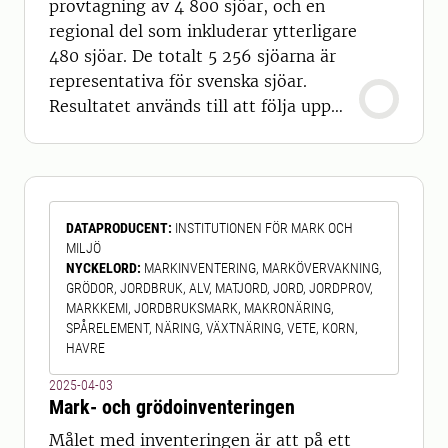
provtagning av 4 800 sjöar, och en
regional del som inkluderar ytterligare
480 sjöar. De totalt 5 256 sjöarna är
representativa för svenska sjöar.
Resultatet används till att följa upp
miljökvalitetsmål, övervakningen
enligt vattenförvaltningsförordningen,
och arbete inom nitratdirektivet,
ramdirektivet för vatten, FN:s
DATAPRODUCENT
:
INSTITUTIONEN FÖR MARK OCH
luftvårdskonvention (CLRTAP) och
MILJÖ
andra internationella
NYCKELORD
:
MARKINVENTERING, MARKÖVERVAKNING,
överenskommelser. Undersökningen i
GRÖDOR, JORDBRUK, ALV, MATJORD, JORD, JORDPROV,
MARKKEMI, JORDBRUKSMARK, MAKRONÄRING,
SPÅRELEMENT, NÄRING, VÄXTNÄRING, VETE, KORN,
HAVRE
2025-04-03
Mark- och grödoinventeringen
Målet med inventeringen är att på ett