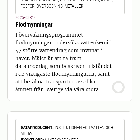
FOSFOR, ÖVERGÖDNING, METALLER
2025-03-27
Flodmynningar
I övervakningsprogrammet
flodmynningar undersöks vattenkemi i
47 större vattendrag som mynnar i
havet. Målet är att ta fram
dataunderlag som beskriver tillståndet
i de viktigaste flodmynningarna, samt
att beräkna transporten av olika
ämnen från Sverige via våra stora
vattendrag ut till havet. Resultaten
används också för att undersöka
förändringar över tiden i huvuddelen
av det avrinnande vattnet från Sverige,
DATAPRODUCENT
:
INSTITUTIONEN FÖR VATTEN OCH
samt att bedöma hotbilder och ge
MILJÖ
underlag för åtgärder för att minska