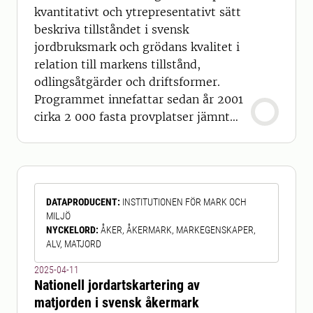
kvantitativt och ytrepresentativt sätt
beskriva tillståndet i svensk
jordbruksmark och grödans kvalitet i
relation till markens tillstånd,
odlingsåtgärder och driftsformer.
Programmet innefattar sedan år 2001
cirka 2 000 fasta provplatser jämnt
spridda över landets åkerareal. På
varje provplats tas matjord vart 10:e
år. Om grödan på platsen vid
provtagningen är höstvete, vårkorn
DATAPRODUCENT
:
INSTITUTIONEN FÖR MARK OCH
eller havre tas också ett kärnprov. På
MILJÖ
varje provplats har också en
NYCKELORD
:
ÅKER, ÅKERMARK, MARKEGENSKAPER,
engångsprov
ALV, MATJORD
2025-04-11
Nationell jordartskartering av
matjorden i svensk åkermark