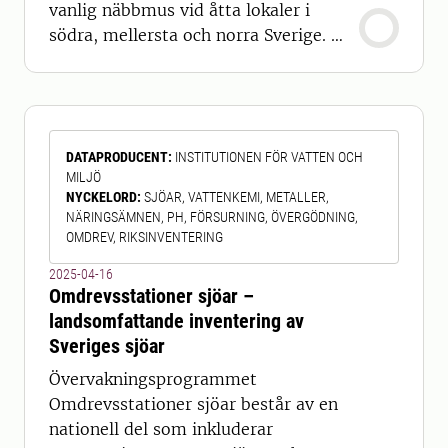
vanlig näbbmus vid åtta lokaler i
södra, mellersta och norra Sverige.
Ett av syften med övervakningen är
att ge bakgrundsdata för bland annat
tolkning av eventuella fortplantnings-
och beståndsförändringar som
DATAPRODUCENT
:
INSTITUTIONEN FÖR VATTEN OCH
upptäcks bland rovdjur. Programmet
MILJÖ
ska även kunna upptäcka avvikelser
NYCKELORD
:
SJÖAR, VATTENKEMI, METALLER,
från smågnagarnas normala
NÄRINGSÄMNEN, PH, FÖRSURNING, ÖVERGÖDNING,
OMDREV, RIKSINVENTERING
2025-04-16
Omdrevsstationer sjöar –
landsomfattande inventering av
Sveriges sjöar
Övervakningsprogrammet
Omdrevsstationer sjöar består av en
nationell del som inkluderar