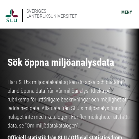
SVERIGES
MENY
LANTBRUKSUNIVERSITET
Sök öppna miljöanalysdata
Här i SLU:s miljödatakatalog kan du söka och bläddra
bland öppna data från vår miljöanalys. Klicka på
rubrikerna för utförligare beskrivningar och möjlighet att
ladda ned data. Alla data från SLU:s miljöanalys finns i
nuläget inte med i katalogen. För fler möjligheter att hitta
data, se ”Om miljödatakatalogen”.
Officiell statistik från SLU / Official statistics from