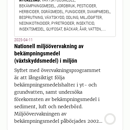
NYCKELORD
:
VÄXTSKYDDSMEDEL,
belastningen på
BEKÄMPNINGSMEDEL, JORDBRUK, PESTICIDER,
HERBICIDER, OGRÄSMEDEL, FUNGICIDER, SVAMPMEDEL,
BESPRUTNING, VÄXTSKYDD, ODLING, MILJÖGIFTER,
NEONIKOTINOIDER, PYRETROIDER, INSEKTICID,
INSEKTSMEDEL, GLYFOSAT, BÄCKAR, ÅAR, VATTEN,
GRUNDVATTEN, LUFT, SEDIMENT
2025-04-11
Nationell miljöövervakning av
bekämpningsmedel
(växtskyddsmedel) i miljön
Syftet med övervakningsprogrammet
är att långsiktigt följa
bekämpningsmedelshalter i yt- och
grundvatten, samt undersöka
förekomsten av bekämpningsmedel i
sediment, luft och nederbörd.
Miljöövervakningen av
bekämpningsmedel påbörjades 2002
och utförs främst i fyra små