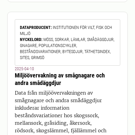
avrinningsområden i varsin
jordbruksregion i Sverige. Områdena
kallas typområden eftersom de kan
DATAPRODUCENT
:
INSTITUTIONEN FÖR VILT, FISK OCH
anses representera ett mer eller
MILJÖ
mindre typiskt område i regionen. I
NYCKELORD
:
MÖSS, SORKAR, LÄMLAR, SMÅDÄGGDJUR,
varje typområde provtas ytvatten och
GNAGARE, POPULATIONSCYKLER,
sediment, från den bäck som
BESTÅNDSVARIATIONER, BYTESDJUR, TÄTHETSINDEX,
SITES, GRIMSÖ
2025-04-10
Miljöövervakning av smågnagare och
andra smådäggdjur
Data från miljöövervakningen av
smågnagare och andra smådäggdjur
inkluderar information
beståndsvariationer hos skogssork,
mellansork, gråsiding, åkersork,
rödsork, skogslämmel, fjällämmel och