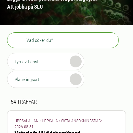
Att jobba på SLU
Sök
Typ av tjänst
Placeringsort
Sökresultat
54 sökresultat hittades
54
TRÄFFAR
UPPSALA LÄN • UPPSALA • SISTA ANSÖKNINGSDAG:
2026-08-31