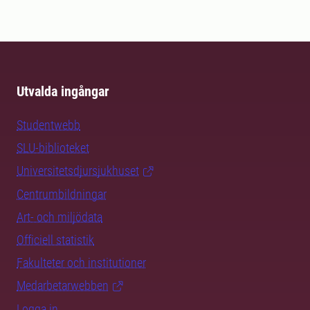
Utvalda ingångar
Studentwebb
SLU-biblioteket
Universitetsdjursjukhuset
Centrumbildningar
Art- och miljödata
Officiell statistik
Fakulteter och institutioner
Medarbetarwebben
Logga in