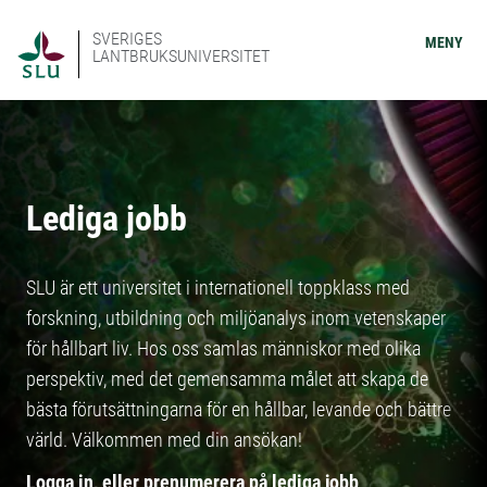
SVERIGES
MENY
LANTBRUKSUNIVERSITET
Lediga jobb
SLU är ett universitet i internationell toppklass med
forskning, utbildning och miljöanalys inom vetenskaper
för hållbart liv. Hos oss samlas människor med olika
perspektiv, med det gemensamma målet att skapa de
bästa förutsättningarna för en hållbar, levande och bättre
värld. Välkommen med din ansökan!
Logga in, eller prenumerera på lediga jobb