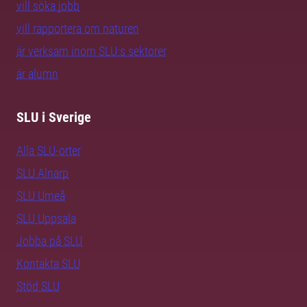
vill söka jobb
vill rapportera om naturen
är verksam inom SLU:s sektorer
är alumn
SLU i Sverige
Alla SLU-orter
SLU Alnarp
SLU Umeå
SLU Uppsala
Jobba på SLU
Kontakta SLU
Stöd SLU