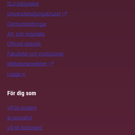
SLU-biblioteket
Universitetsdjursjukhuset
Centrumbildningar
Art- och miljödata
Officiell statistik
Fakulteter och institutioner
Medarbetarwebben
Logga in
För dig som
vill bli student
är journalist
vill bli doktorand