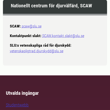
Nationellt centrum för djurvälfärd, SCAW
SCAW:
scaw@slu.se
Kontaktpunkt slakt:
SCAW.kontakt.slakt@slu.se
SLU:s vetenskapliga råd för djurskydd:
vetenskapligtrad.djurskydd@slu.se
Utvalda ingångar
Studentwebb