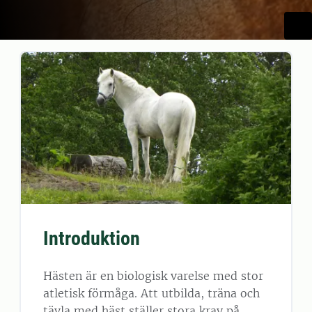
Introduktion
Hästen är en biologisk varelse med stor
atletisk förmåga. Att utbilda, träna och
tävla med häst ställer stora krav på