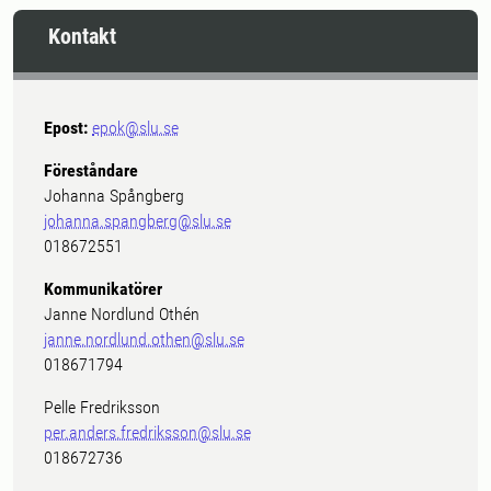
Kontakt
Epost:
epok@slu.se
Föreståndare
Johanna Spångberg
johanna.spangberg@slu.se
018672551
Kommunikatörer
Janne Nordlund Othén
janne.nordlund.othen@slu.se
018671794
Pelle Fredriksson
per.anders.fredriksson@slu.se
018672736