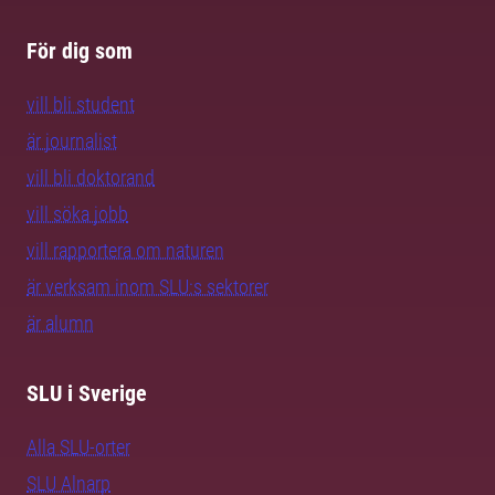
För dig som
vill bli student
är journalist
vill bli doktorand
vill söka jobb
vill rapportera om naturen
är verksam inom SLU:s sektorer
är alumn
SLU i Sverige
Alla SLU-orter
SLU Alnarp