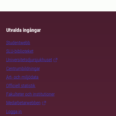
Utvalda ingångar
Studentwebb
SLU-biblioteket
Universitetsdjursjukhuset
Centrumbildningar
Art- och miljödata
Officiell statistik
Fakulteter och institutioner
Medarbetarwebben
Logga in