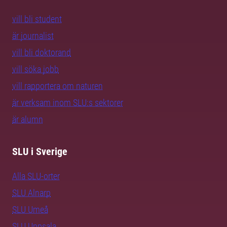
vill bli student
är journalist
vill bli doktorand
vill söka jobb
vill rapportera om naturen
är verksam inom SLU:s sektorer
är alumn
SLU i Sverige
Alla SLU-orter
SLU Alnarp
SLU Umeå
SLU Uppsala