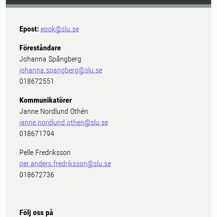
Epost:
epok@slu.se
Föreståndare
Johanna Spångberg
johanna.spangberg@slu.se
018672551
Kommunikatörer
Janne Nordlund Othén
janne.nordlund.othen@slu.se
018671794
Pelle Fredriksson
per.anders.fredriksson@slu.se
018672736
Följ oss på