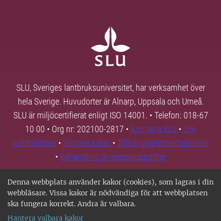
SLU, Sveriges lantbruksuniversitet, har verksamhet över
hela Sverige. Huvudorter är Alnarp, Uppsala och Umeå.
SLU är miljöcertifierat enligt ISO 14001. • Telefon: 018-67
10 00 • Org nr: 202100-2817 •
Kontakta SLU
•
Om
webbplatsen
•
Hantera kakor
•
Tillgänglighetsredogörelse
•
Behandling av personuppgifter
Denna webbplats använder kakor (cookies), som lagras i din
webbläsare. Vissa kakor är nödvändiga för att webbplatsen
ska fungera korrekt. Andra är valbara.
Hantera valbara kakor