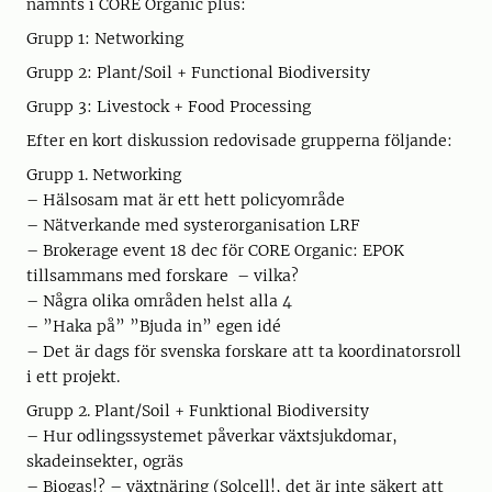
nämnts i CORE Organic plus:
Grupp 1: Networking
Grupp 2: Plant/Soil + Functional Biodiversity
Grupp 3: Livestock + Food Processing
Efter en kort diskussion redovisade grupperna följande:
Grupp 1. Networking
– Hälsosam mat är ett hett policyområde
– Nätverkande med systerorganisation LRF
– Brokerage event 18 dec för CORE Organic: EPOK
tillsammans med forskare – vilka?
– Några olika områden helst alla 4
– ”Haka på” ”Bjuda in” egen idé
– Det är dags för svenska forskare att ta koordinatorsroll
i ett projekt.
Grupp 2. Plant/Soil + Funktional Biodiversity
– Hur odlingssystemet påverkar växtsjukdomar,
skadeinsekter, ogräs
– Biogas!? – växtnäring (Solcell!, det är inte säkert att