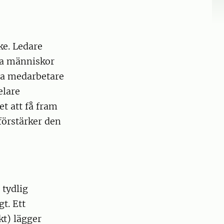
ke. Ledare
eda människor
kla medarbetare
elare
et att få fram
förstärker den
 tydlig
t. Ett
kt) lägger