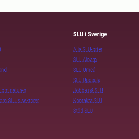
m
SLU i Sverige
t
Alla SLU-orter
SLU Alnarp
rand
SLU Umeå
SLU Uppsala
ra om naturen
Jobba på SLU
nom SLU:s sektorer
Kontakta SLU
Stöd SLU