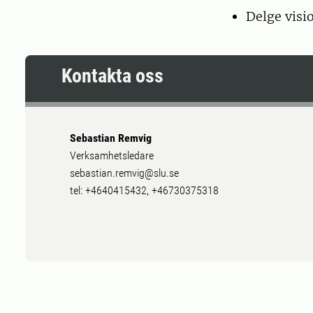
Delge visi
Kontakta oss
Sebastian Remvig
Verksamhetsledare
sebastian.remvig@slu.se
tel: +4640415432, +46730375318