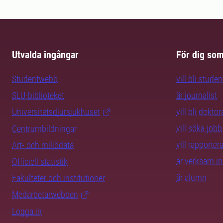
Utvalda ingångar
För dig so
Studentwebb
vill bli studen
SLU-biblioteket
är journalist
Universitetsdjursjukhuset
vill bli dokto
vill söka jobb
Centrumbildningar
vill rapporte
Art- och miljödata
är verksam i
Officiell statistik
är alumn
Fakulteter och institutioner
Medarbetarwebben
Logga in