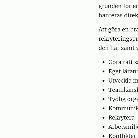
grunden för en
hanteras direk
Att göra en bra
rekryteringspr
den har samt v
Göra rätt 
Eget läran
Utveckla 
Teamkäns
Tydlig org
Kommunik
Rekrytera
Arbetsmilj
Konflikter