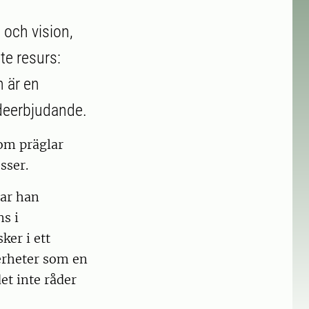
och vision,
te resurs:
h är en
rdeerbjudande.
om präglar
sser.
har han
s i
ker i ett
kerheter som en
et inte råder