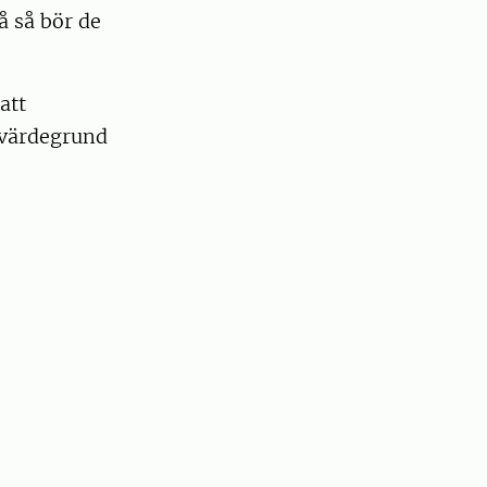
å så bör de
att
 värdegrund