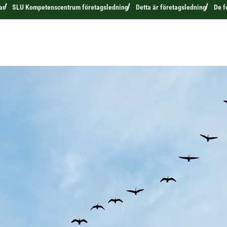
ar
SLU Kompetenscentrum företagsledning
Detta är företagsledning
De f