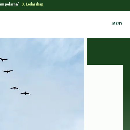
em pelarna
3. Ledarskap
MENY