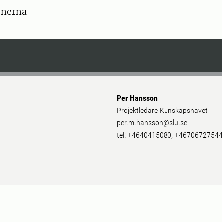
onerna
Per Hansson
Projektledare Kunskapsnavet
per.m.hansson@slu.se
tel: +4640415080, +4670672754