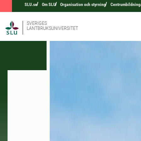
SLU.se
Om SLU
Organisation och styrning
Centrumbildning
SVERIGES
LANTBRUKSUNIVERSITET