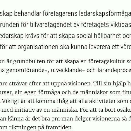
skap behandlar företagarens ledarskapsförmåga 
grunden för tillvaratagandet av företagets viktigas
darskap krävs för att skapa social hållbarhet oc
 för att organisationen ska kunna leverera ett vä
 är grundbulten för att skapa en företagskultur s
ns genomförande-, utvecklande- och lärandeproce
are strävar efter att uppnå visionen. Till sin hjälp 
urser, sin egen förmåga och de människor som finn
Viktigt är att komma ihåg att alla aktiviteter som s
r med initiativ av en människa. För att ta bort osä
an känna är det bra om man delger visionerna så d
om riktningen på framtiden.