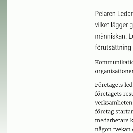
Pelaren Ledar
vilket lägger 
människan. Le
förutsättning
Kommunikation
organisatione
Företagets led
företagets res
verksamheten. 
företag starta
medarbetare k
någon tvekan 