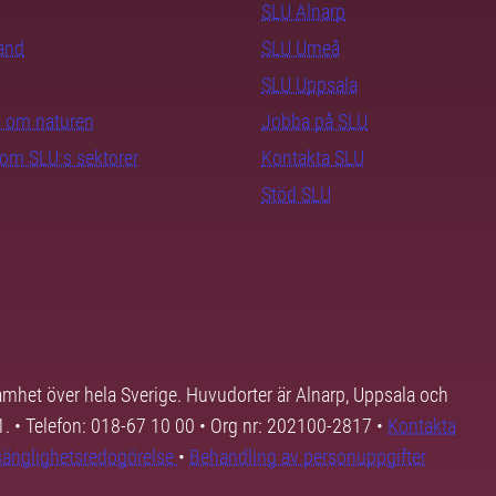
SLU Alnarp
rand
SLU Umeå
SLU Uppsala
ra om naturen
Jobba på SLU
nom SLU:s sektorer
Kontakta SLU
Stöd SLU
samhet över hela Sverige. Huvudorter är Alnarp, Uppsala och
01. • Telefon: 018-67 10 00 • Org nr: 202100-2817 •
Kontakta
lgänglighetsredogörelse
•
Behandling av personuppgifter