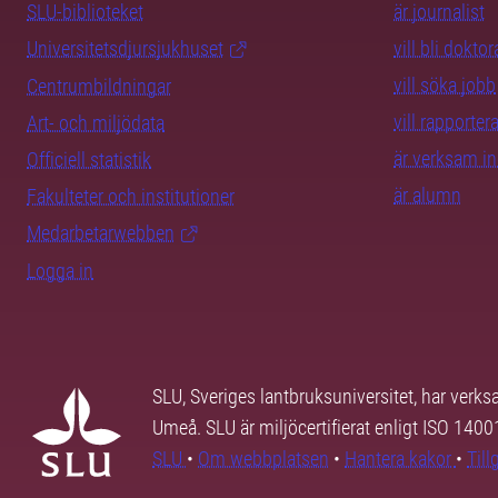
SLU-biblioteket
är journalist
Universitetsdjursjukhuset
vill bli dokto
vill söka jobb
Centrumbildningar
vill rapporte
Art- och miljödata
är verksam i
Officiell statistik
är alumn
Fakulteter och institutioner
Medarbetarwebben
Logga in
SLU, Sveriges lantbruksuniversitet, har verk
Umeå. SLU är miljöcertifierat enligt ISO 140
SLU
•
Om webbplatsen
•
Hantera kakor
•
Til