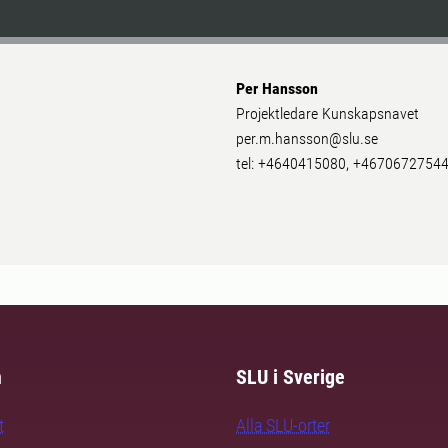
Per Hansson
Projektledare Kunskapsnavet
per.m.hansson@slu.se
tel: +4640415080, +4670672754
m
SLU i Sverige
t
Alla SLU-orter