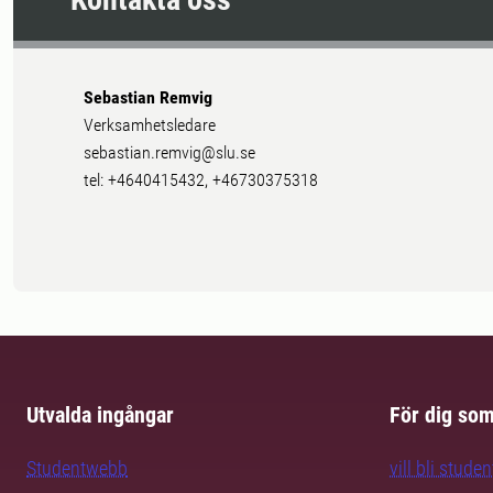
Sebastian Remvig
Verksamhetsledare
sebastian.remvig@slu.se
tel: +4640415432, +46730375318
Utvalda ingångar
För dig so
Studentwebb
vill bli studen