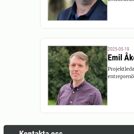
2025-05-19
Emil Å
Projektled
entreprenö
Kontakta oss