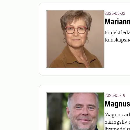
2025-05-02
Marian
Projektled
Kunskapsna
2025-05-19
Magnus
Magnus arb
näringsliv 
livsmedels