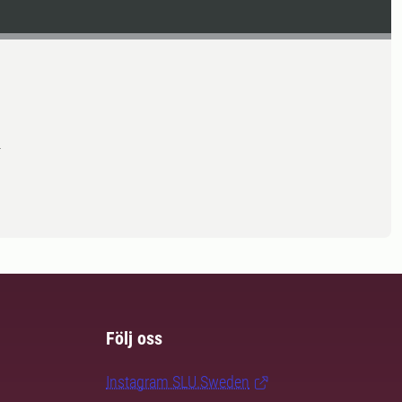
4
Följ oss
Instagram SLU.Sweden