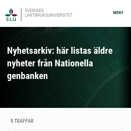
SVERIGES
MENY
LANTBRUKSUNIVERSITET
Nyhetsarkiv: här listas äldre
nyheter från Nationella
genbanken
Sökresultat
9 sökresultat hittades
9
TRÄFFAR