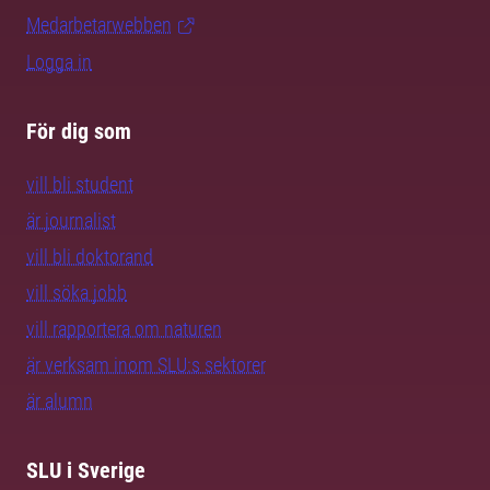
Medarbetarwebben
Logga in
För dig som
vill bli student
är journalist
vill bli doktorand
vill söka jobb
vill rapportera om naturen
är verksam inom SLU:s sektorer
är alumn
SLU i Sverige