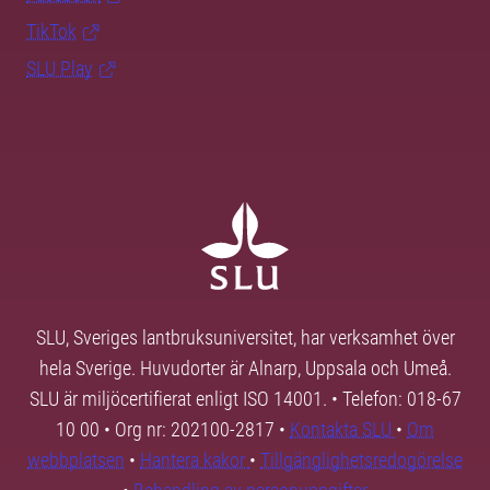
TikTok
SLU Play
SLU, Sveriges lantbruksuniversitet, har verksamhet över
hela Sverige. Huvudorter är Alnarp, Uppsala och Umeå.
SLU är miljöcertifierat enligt ISO 14001. • Telefon: 018-67
10 00 • Org nr: 202100-2817 •
Kontakta SLU
•
Om
webbplatsen
•
Hantera kakor
•
Tillgänglighetsredogörelse