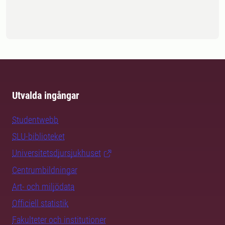
Utvalda ingångar
Studentwebb
SLU-biblioteket
Universitetsdjursjukhuset
Centrumbildningar
Art- och miljödata
Officiell statistik
Fakulteter och institutioner