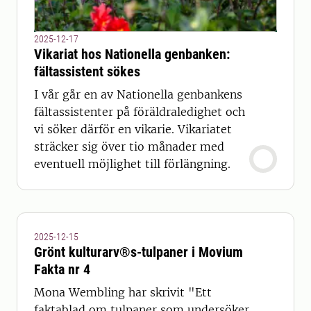
2025-12-17
Vikariat hos Nationella genbanken:
fältassistent sökes
I vår går en av Nationella genbankens
fältassistenter på föräldraledighet och
vi söker därför en vikarie. Vikariatet
sträcker sig över tio månader med
eventuell möjlighet till förlängning.
2025-12-15
Grönt kulturarv®s-tulpaner i Movium
Fakta nr 4
Mona Wembling har skrivit "Ett
faktablad om tulpaner som undersöker