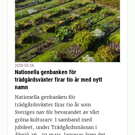
2026-03-26
Nationella genbanken för
trädgårdsväxter firar tio år med nytt
namn
Nationella genbanken för
trädgårdsväxter firar tio år som
Sveriges nav för bevarandet av vårt
gröna kulturarv. I samband med
jubileet, under Trädgårdsmässan i
Älvsjö 26–29 mars, lanseras även det