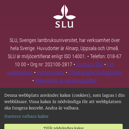
SLU, Sveriges lantbruksuniversitet, har verksamhet över
hela Sverige. Huvudorter är Alnarp, Uppsala och Umeå.
SLU är miljöcertifierat enligt ISO 14001. • Telefon: 018-67
10 00 • Org nr: 202100-2817 •
Kontakta SLU
•
Om
webbplatsen
•
Hantera kakor
•
Tillgänglighetsredogörelse
•
Behandling av personuppgifter
Denna webbplats använder kakor (cookies), som lagras i din
webbläsare. Vissa kakor är nödvändiga för att webbplatsen
ska fungera korrekt. Andra är valbara.
Hantera valbara kakor
Tillåt nödvändiga kakor