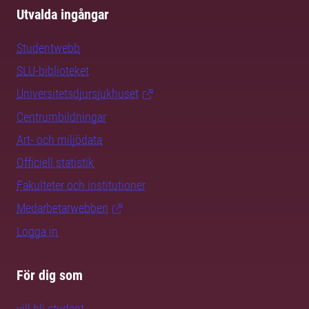
Utvalda ingångar
Studentwebb
SLU-biblioteket
Universitetsdjursjukhuset
Centrumbildningar
Art- och miljödata
Officiell statistik
Fakulteter och institutioner
Medarbetarwebben
Logga in
För dig som
vill bli student