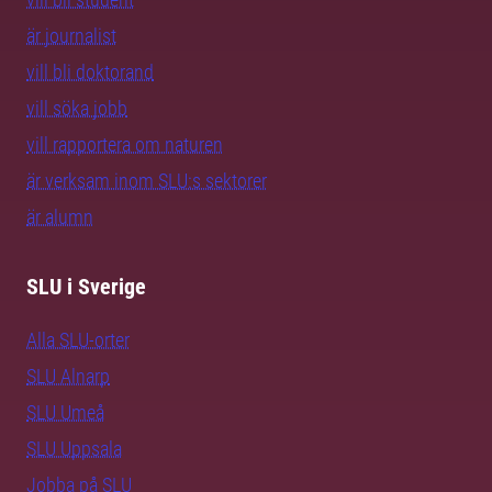
är journalist
vill bli doktorand
vill söka jobb
vill rapportera om naturen
är verksam inom SLU:s sektorer
är alumn
SLU i Sverige
Alla SLU-orter
SLU Alnarp
SLU Umeå
SLU Uppsala
Jobba på SLU