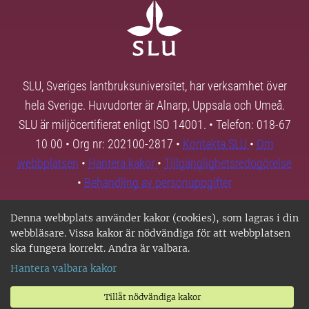
SLU, Sveriges lantbruksuniversitet, har verksamhet över
hela Sverige. Huvudorter är Alnarp, Uppsala och Umeå.
SLU är miljöcertifierat enligt ISO 14001. • Telefon: 018-67
10 00 • Org nr: 202100-2817 •
Kontakta SLU
•
Om
webbplatsen
•
Hantera kakor
•
Tillgänglighetsredogörelse
•
Behandling av personuppgifter
Denna webbplats använder kakor (cookies), som lagras i din
webbläsare. Vissa kakor är nödvändiga för att webbplatsen
ska fungera korrekt. Andra är valbara.
Hantera valbara kakor
Tillåt nödvändiga kakor