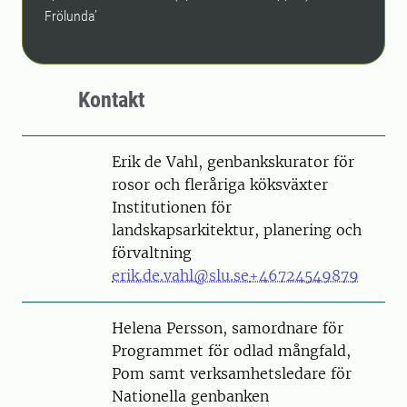
Frölunda’
Kontakt
Person
Erik de Vahl, genbankskurator för
rosor och fleråriga köksväxter
Institutionen för
landskapsarkitektur, planering och
förvaltning
erik.de.vahl@slu.se
+46724549879
Person
Helena Persson, samordnare för
Programmet för odlad mångfald,
Pom samt verksamhetsledare för
Nationella genbanken