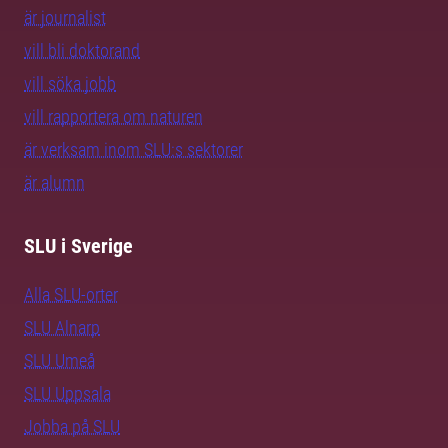
är journalist
vill bli doktorand
vill söka jobb
vill rapportera om naturen
är verksam inom SLU:s sektorer
är alumn
SLU i Sverige
Alla SLU-orter
SLU Alnarp
SLU Umeå
SLU Uppsala
Jobba på SLU