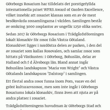
Göteborgs Rosarium har tilldelats det prestigefyllda
internationella priset WFRS Award of Garden Excellence,
vilket innebär att rosariet klassas som en av de mest
besöksvärda rossamlingarna i världen. Samlingen består
av omkring 3000 rosplantor av ungefär 1250 olika sorter.
Sedan 2017 är Göteborgs Rosarium i Trädgårdsföreningen
lokalt klonarkiv för rosor från Västra Götaland.
Klonarkivet ligger i nordöstra delen av parken, i den del
av rosariet som kallas Rosovalen, och samlar rosor som
hittats på Västkusten: i Göteborg, Bohuslän, delar av
Halland och f d Älvsborgs län. Bland annat ingår
Bohusläns landskapsros ’Maria von Wright’ och Västra
Götalands landskapsros ’Dalstorp’ i samlingen.
Ett flertal andra rosor funna inom Pom, varav en del
grönt kulturarvsrosor, men som inte ingår i Göteborgs
Rosariums lokala klonarkiv, finns även att njuta av på
andra platser i rosariet.
Trädgårdsföreningens huvudman är Göteborgs Stad och