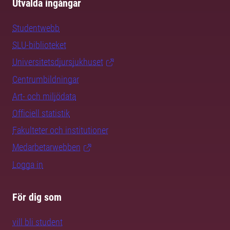
Utvalda ingångar
Studentwebb
SLU-biblioteket
Universitetsdjursjukhuset
Centrumbildningar
Art- och miljödata
Officiell statistik
Fakulteter och institutioner
Medarbetarwebben
Logga in
För dig som
vill bli student