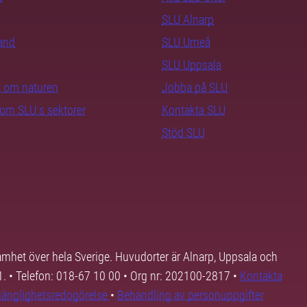
SLU Alnarp
rand
SLU Umeå
SLU Uppsala
ra om naturen
Jobba på SLU
nom SLU:s sektorer
Kontakta SLU
Stöd SLU
samhet över hela Sverige. Huvudorter är Alnarp, Uppsala och
01. • Telefon: 018-67 10 00 • Org nr: 202100-2817 •
Kontakta
lgänglighetsredogörelse
•
Behandling av personuppgifter