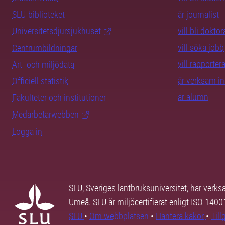
SLU-biblioteket
är journalist
Universitetsdjursjukhuset
vill bli dokto
vill söka jobb
Centrumbildningar
vill rapporte
Art- och miljödata
är verksam i
Officiell statistik
är alumn
Fakulteter och institutioner
Medarbetarwebben
Logga in
SLU, Sveriges lantbruksuniversitet, har verk
Umeå. SLU är miljöcertifierat enligt ISO 140
SLU
•
Om webbplatsen
•
Hantera kakor
•
Til