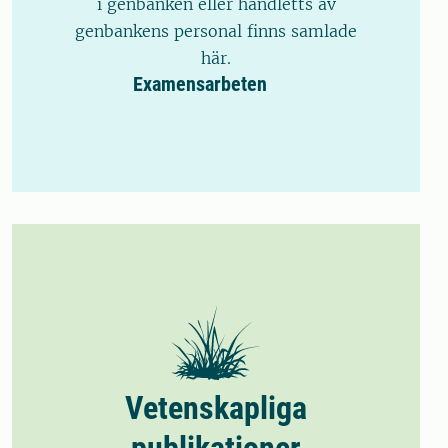
i genbanken eller handletts av
genbankens personal finns samlade
här.
Examensarbeten
Vetenskapliga
publikationer