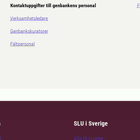
Kontaktuppgifter till genbankens personal
F
Verksamhetsledare
Genbankskuratorer
Fältpersonal
m
SLU i Sverige
t
Alla SLU-orter