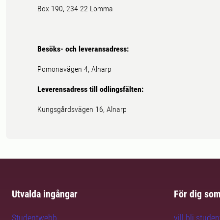
Box 190, 234 22 Lomma
Besöks- och leveransadress:
Pomonavägen 4, Alnarp
Leverensadress till odlingsfälten:
Kungsgårdsvägen 16, Alnarp
Utvalda ingångar
För dig so
Studentwebb
vill bli studen