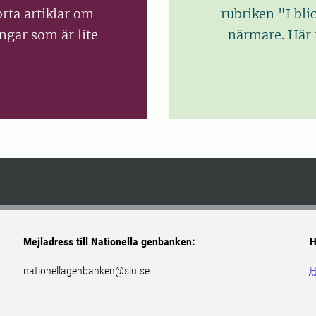
orta artiklar om
rubriken "I bli
ngar som är lite
närmare. Här f
Mejladress till Nationella genbanken:
H
nationellagenbanken@slu.se
H