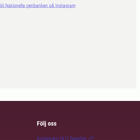
ölj Nationella genbanken på Instagram
Följ oss
Instagram SLU.Sweden