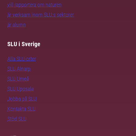
vill rapportera om naturen
är verksam inom SLU:s sektorer
är alumn
SLU i Sverige
Alla SLU-orter
SLU Alnarp
SLU Umeå
SLU Uppsala
Jobba på SLU
Kontakta SLU
Stöd SLU