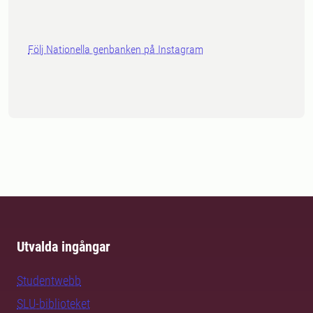
Följ Nationella genbanken på Instagram
Utvalda ingångar
Studentwebb
SLU-biblioteket