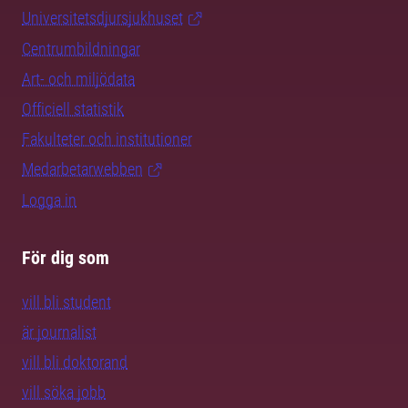
Universitetsdjursjukhuset
Centrumbildningar
Art- och miljödata
Officiell statistik
Fakulteter och institutioner
Medarbetarwebben
Logga in
För dig som
vill bli student
är journalist
vill bli doktorand
vill söka jobb