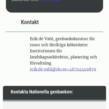
Kontakt
Person
Erik de Vahl, genbankskurator för
rosor och fleråriga köksväxter
Institutionen för
landskapsarkitektur, planering och
förvaltning
erik.de.vahl@slu.se
+46724549879
Kontakta Nationella genbanken: