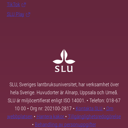
TikTok
SLU Play
SLU, Sveriges lantbruksuniversitet, har verksamhet över
hela Sverige. Huvudorter är Alnarp, Uppsala och Umeå.
SLU är miljöcertifierat enligt ISO 14001. • Telefon: 018-67
10 00 • Org nr: 202100-2817 •
Kontakta SLU
•
Om
webbplatsen
•
Hantera kakor
•
Tillgänglighetsredogörelse
•
Behandling av personuppgifter