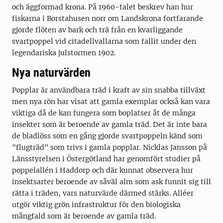
och äggformad krona. På 1960-talet beskrev han hur
fiskarna i Borstahusen norr om Landskrona fortfarande
gjorde flöten av bark och trä från en kvarliggande
svartpoppel vid citadellvallarna som fallit under den
legendariska julstormen 1902.
Nya naturvärden
Popplar är användbara träd i kraft av sin snabba tillväxt
men nya rön har visat att gamla exemplar också kan vara
viktiga då de kan fungera som boplatser åt de många
insekter som är beroende av gamla träd. Det är inte bara
de bladlöss som en gång gjorde svartpoppeln känd som
"flugträd" som trivs i gamla popplar. Nicklas Jansson på
Länsstyrelsen i Östergötland har genomfört studier på
poppelallén i Haddorp och där kunnat observera hur
insektsarter beroende av såväl alm som ask funnit sig till
rätta i träden, vars naturvärde därmed stärks. Alléer
utgör viktig grön infrastruktur för den biologiska
mångfald som är beroende av gamla träd.