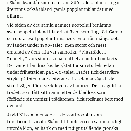
i Skåne kvarstår som rester av 1800-talets planteringar
återfinns också ibland gamla popplar inblandat med
pilarna.
Vid sidan av det gamla namnet poppelpil benämns
svartpoppeln ibland historiskt även som flugträd. Gamla
och stora svartpopplar finns beskrivna från många delar
av landet under 1800-talet, men störst och mest
omtalad av dem alla var sannolikt ”Flugträdet i
Ronneby” vars stam ska ha mätt elva meter i omkrets.
Det var ett landmärke, beryktat för sin storlek redan
under frihetstiden på 1700-talet. Trädet fick dessvärre
stryka på foten när de styrande i staden ansåg att det
stod i vägen för utvecklingen av hamnen. Det magnifika
trädet, som fått sitt namn efter de bladlöss som
förökade sig ymnigt i trädkronan, fick sprängas bort med
dynamit.
Arvid Nilsson menade att de svartpopplar som
traditionellt vuxit i Skåne tillhörde en och samma tidigt
införda klon, en hanklon med tidigt utslående grönska