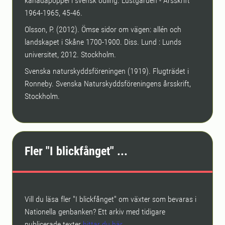
kanadapoppel i svensk odling. Lustgården - Årsskrift
1964-1965, 45-46.
Olsson, P. (2012). Ömse sidor om vägen: allén och
landskapet i Skåne 1700-1900. Diss. Lund : Lunds
universitet, 2012. Stockholm.
Svenska naturskyddsföreningen (1919). Flugträdet i
Ronneby. Svenska Naturskyddsföreningens årsskrift,
Stockholm.
Fler "I blickfånget" ...
Vill du läsa fler "I blickfånget" om växter som bevaras i
Nationella genbanken? Ett arkiv med tidigare
publicerade texter
hittar du här
.