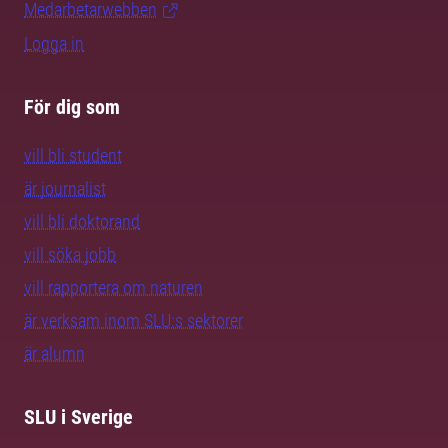
Medarbetarwebben
Logga in
För dig som
vill bli student
är journalist
vill bli doktorand
vill söka jobb
vill rapportera om naturen
är verksam inom SLU:s sektorer
är alumn
SLU i Sverige