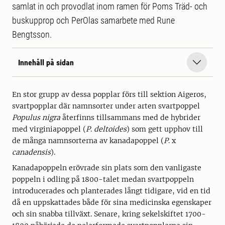
samlat in och provodlat inom ramen för Poms Träd- och
buskupprop och PerOlas samarbete med Rune
Bengtsson.
Innehåll på sidan
En stor grupp av dessa popplar förs till sektion Aigeros,
svartpopplar där namnsorter under arten svartpoppel
Populus nigra
återfinns tillsammans med de hybrider
med virginiapoppel (
P
.
deltoides
) som gett upphov till
de många namnsorterna av kanadapoppel (
P
. x
canadensis
).
Kanadapoppeln erövrade sin plats som den vanligaste
poppeln i odling på 1800-talet medan svartpoppeln
introducerades och planterades långt tidigare, vid en tid
då en uppskattades både för sina medicinska egenskaper
och sin snabba tillväxt. Senare, kring sekelskiftet 1700-