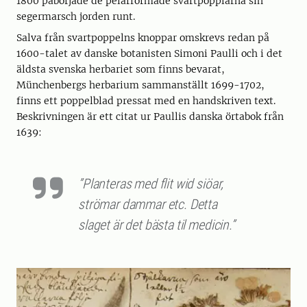
1800 påbörjade de pelarformade svartpopplarna sin
segermarsch jorden runt.
Salva från svartpoppelns knoppar omskrevs redan på
1600-talet av danske botanisten Simoni Paulli och i det
äldsta svenska herbariet som finns bevarat,
Münchenbergs herbarium sammanställt 1699-1702,
finns ett poppelblad pressat med en handskriven text.
Beskrivningen är ett citat ur Paullis danska örtabok från
1639:
”Planteras med flit wid siöar,
strömar dammar etc. Detta
slaget är det bästa til medicin.”