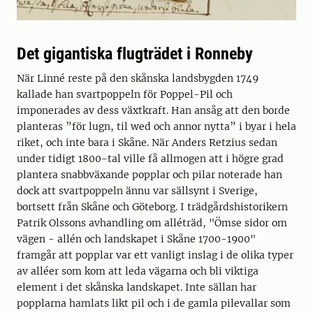
Det gigantiska flugträdet i Ronneby
När Linné reste på den skånska landsbygden 1749
kallade han svartpoppeln för Poppel-Pil och
imponerades av dess växtkraft. Han ansåg att den borde
planteras ”för lugn, til wed och annor nytta” i byar i hela
riket, och inte bara i Skåne. När Anders Retzius sedan
under tidigt 1800-tal ville få allmogen att i högre grad
plantera snabbväxande popplar och pilar noterade han
dock att svartpoppeln ännu var sällsynt i Sverige,
bortsett från Skåne och Göteborg. I trädgårdshistorikern
Patrik Olssons avhandling om alléträd, "Ömse sidor om
vägen - allén och landskapet i Skåne 1700-1900"
framgår att popplar var ett vanligt inslag i de olika typer
av alléer som kom att leda vägarna och bli viktiga
element i det skånska landskapet. Inte sällan har
popplarna hamlats likt pil och i de gamla pilevallar som