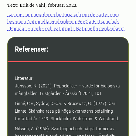
Text: Erik de Vahl, februari 2022.
Läs mer om popplarna historia och om de sorter som
bevaras i Nationella genbanken i PerOla Fritzons bok
"Popplar – park- och gatuträd i Nationella genbanken"
.
Referenser:
Litteratur:
Jansson, N. (2021). Poppelalléer – värde för biologiska
mångfalden. Lustgården - Årsskrift 2021, 101.
Linné, C.v., Sydow, C.-O.v. & Brusewitz, G. (1977). Carl
Linnæi Skånska resa på höga överhetens befallning
förrättad år 1749. Stockholm: Wahlström & Widstrand.
Nilsson, A. (1965). Svartpoppel och några former av