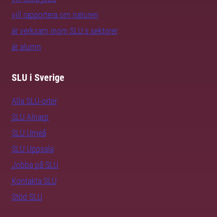
vill rapportera om naturen
är verksam inom SLU:s sektorer
är alumn
SLU i Sverige
Alla SLU-orter
SLU Alnarp
SLU Umeå
SLU Uppsala
Jobba på SLU
Kontakta SLU
Stöd SLU