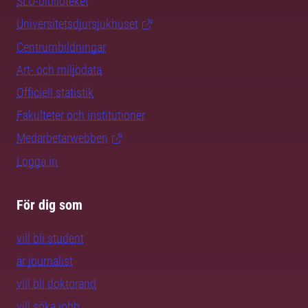
SLU-biblioteket
Universitetsdjursjukhuset
Centrumbildningar
Art- och miljödata
Officiell statistik
Fakulteter och institutioner
Medarbetarwebben
Logga in
För dig som
vill bli student
är journalist
vill bli doktorand
vill söka jobb