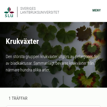
SVERIGES
MENY
LANTBRUKSUNIVERSITET
Krukväxter
Den största gruppen krukväxter utgörs av pelargoner, följt
av bladkaktusar. Sammanlagt bevaras krukväxter från
närmare hundra olika arter.
Sökresultat
1 sökresultat hittades
1
TRÄFFAR