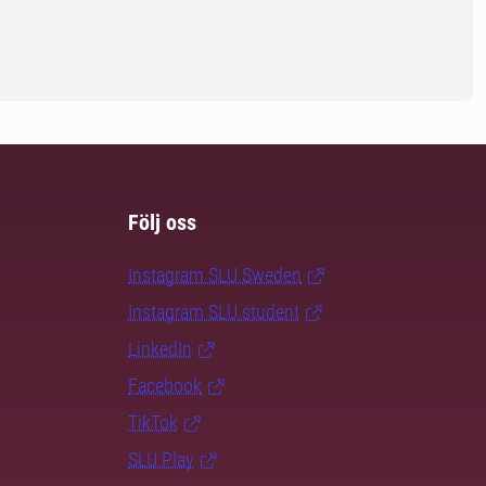
Följ oss
Instagram SLU.Sweden
Instagram SLU.student
LinkedIn
Facebook
TikTok
SLU Play