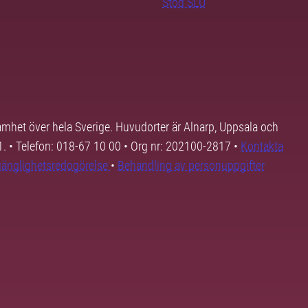
Stöd SLU
samhet över hela Sverige. Huvudorter är Alnarp, Uppsala och
01. • Telefon: 018-67 10 00 • Org nr: 202100-2817 •
Kontakta
lgänglighetsredogörelse
•
Behandling av personuppgifter