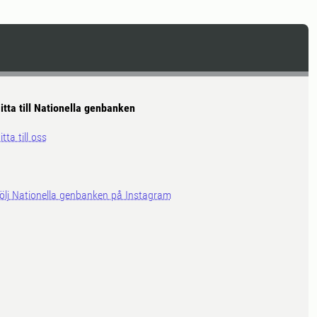
itta till Nationella genbanken
itta till oss
ölj Nationella genbanken på Instagram