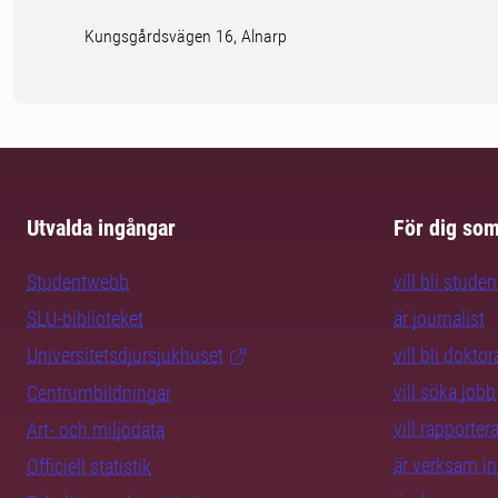
Kungsgårdsvägen 16, Alnarp
Utvalda ingångar
För dig so
Studentwebb
vill bli studen
SLU-biblioteket
är journalist
Universitetsdjursjukhuset
vill bli dokto
vill söka jobb
Centrumbildningar
vill rapporte
Art- och miljödata
är verksam i
Officiell statistik