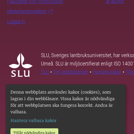
är alumn
Fakulteter och institutioner
Medarbetarwebben
Logga in
SLU, Sveriges lantbruksuniversitet, har verk
Umeå. SLU är miljöcertifierat enligt ISO 140
SLU
•
Om webbplatsen
•
Hantera kakor
•
Til
Denna webbplats använder kakor (cookies), som
lagras i din webbläsare. Vissa kakor är nödvändiga
för att webbplatsen ska fungera korrekt. Andra är
valbara.
Hantera valbara kakor
Tillåt nödvändiga kakor