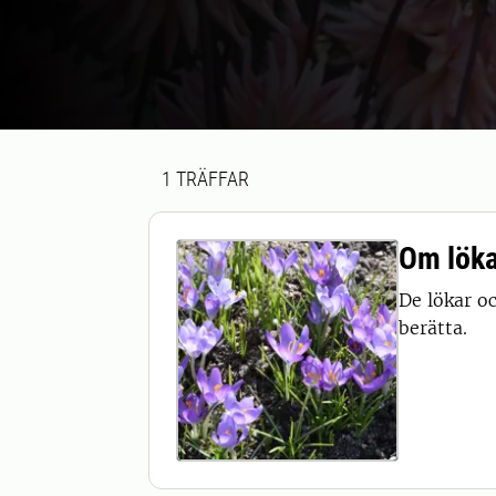
Sökresultat
1 sökresultat hittades
1
TRÄFFAR
Om löka
De lökar oc
berätta.