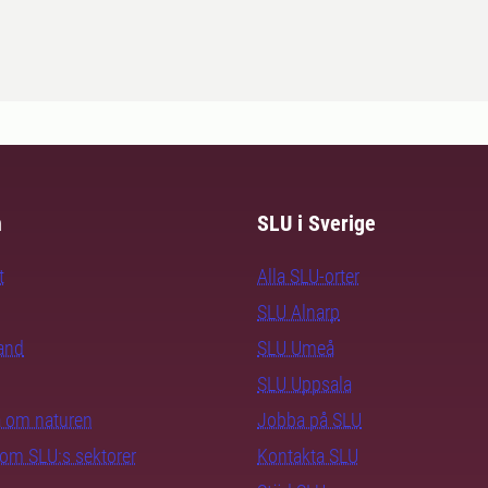
m
SLU i Sverige
t
Alla SLU-orter
SLU Alnarp
rand
SLU Umeå
SLU Uppsala
ra om naturen
Jobba på SLU
nom SLU:s sektorer
Kontakta SLU