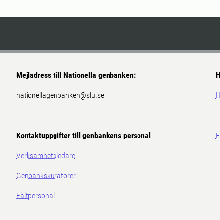
Mejladress till Nationella genbanken:
H
nationellagenbanken@slu.se
H
Kontaktuppgifter till genbankens personal
F
Verksamhetsledare
Genbankskuratorer
Fältpersonal