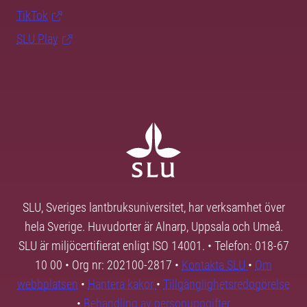
TikTok
SLU Play
SLU, Sveriges lantbruksuniversitet, har verksamhet över
hela Sverige. Huvudorter är Alnarp, Uppsala och Umeå.
SLU är miljöcertifierat enligt ISO 14001. • Telefon: 018-67
10 00 • Org nr: 202100-2817 •
Kontakta SLU
•
Om
webbplatsen
•
Hantera kakor
•
Tillgänglighetsredogörelse
•
Behandling av personuppgifter