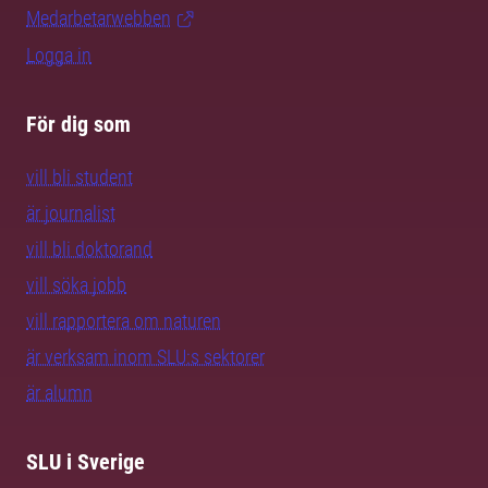
Medarbetarwebben
Logga in
För dig som
vill bli student
är journalist
vill bli doktorand
vill söka jobb
vill rapportera om naturen
är verksam inom SLU:s sektorer
är alumn
SLU i Sverige