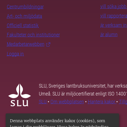
vill söka jobb
Centrumbildningar
vill rapporte
Art- och miljödata
är verksam i
Officiell statistik
är alumn
Fakulteter och institutioner
Medarbetarwebben
Logga in
SLU, Sveriges lantbruksuniversitet, har verk
Umeå. SLU är miljöcertifierat enligt ISO 140
SLU
•
Om webbplatsen
•
Hantera kakor
•
Til
Denna webbplats använder kakor (cookies), som