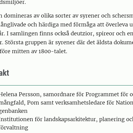
dsmiljöer.
 domineras av olika sorter av syrener och schersm
 långlivade och härdiga med förmåga att överleva u
. I samlingen finns också deutzior, spireor och e
r. Största gruppen är syrener där det äldsta doku
 före mitten av 1800-talet.
akt
on
Helena Persson, samordnare för Programmet för o
mångfald, Pom samt verksamhetsledare för Nation
genbanken
Institutionen för landskapsarkitektur, planering o
förvaltning