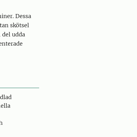
iner. Dessa
tan skötsel
n del udda
menterade
dlad
ella
ch