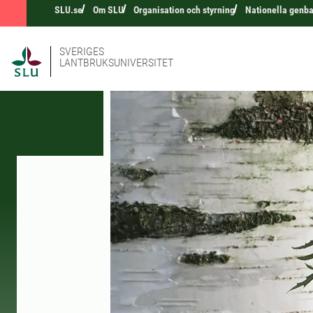
SLU.se
Om SLU
Organisation och styrning
Nationella genb
SVERIGES
LANTBRUKSUNIVERSITET