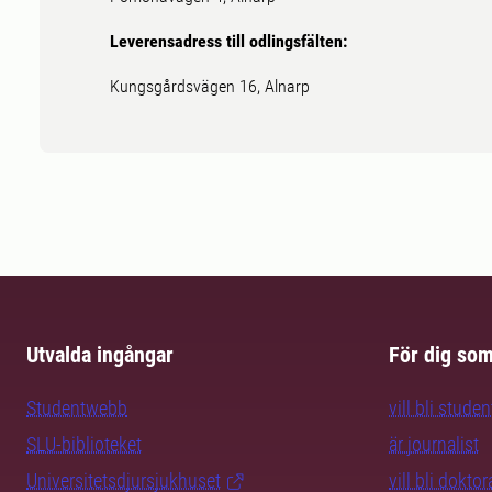
Leverensadress till odlingsfälten:
Kungsgårdsvägen 16, Alnarp
Utvalda ingångar
För dig so
Studentwebb
vill bli studen
SLU-biblioteket
är journalist
Universitetsdjursjukhuset
vill bli dokto