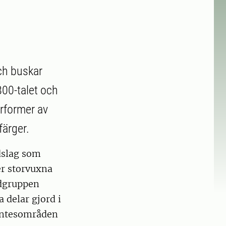
ch buskar
00-talet och
arformer av
färger.
dslag som
er storvuxna
ädgruppen
a delar gjord i
mentesområden