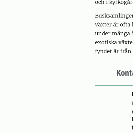
och i kyrkogår
Busksamlingen
växter är ofta
under många år
exotiska växte
fyndet är från
Kont
Pers