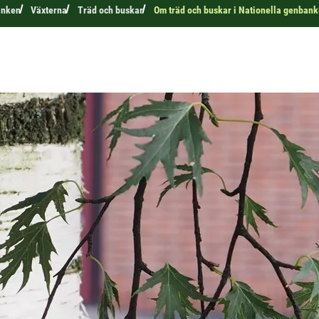
anken
Växterna
Träd och buskar
Om träd och buskar i Nationella genban