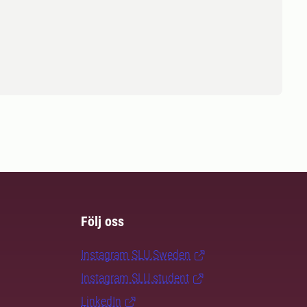
Följ oss
Instagram SLU.Sweden
Instagram SLU.student
LinkedIn