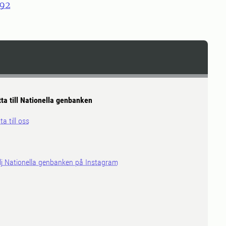
92
tta till Nationella genbanken
ta till oss
lj Nationella genbanken på Instagram