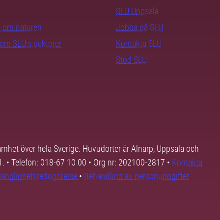
SLU Uppsala
ra om naturen
Jobba på SLU
nom SLU:s sektorer
Kontakta SLU
Stöd SLU
samhet över hela Sverige. Huvudorter är Alnarp, Uppsala och
01. • Telefon: 018-67 10 00 • Org nr: 202100-2817 •
Kontakta
lgänglighetsredogörelse
•
Behandling av personuppgifter