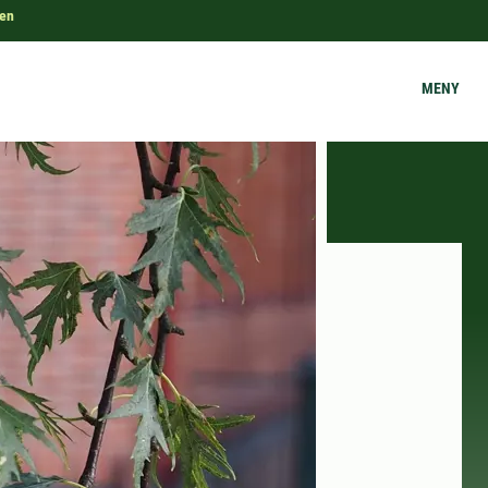
ken
MENY