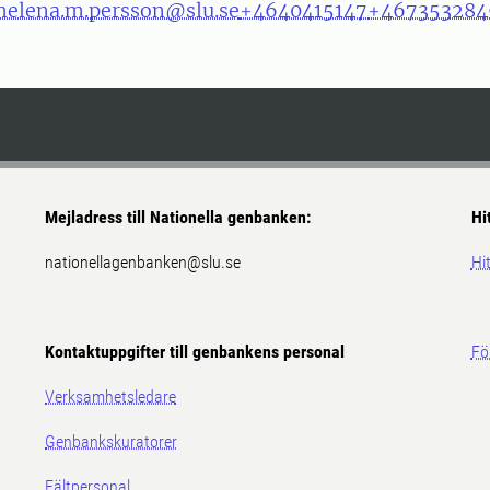
helena.m.persson@slu.se
+4640415147
+467353284
Mejladress till Nationella genbanken:
Hi
nationellagenbanken@slu.se
Hit
Kontaktuppgifter till genbankens personal
Fö
Verksamhetsledare
Genbankskuratorer
Fältpersonal