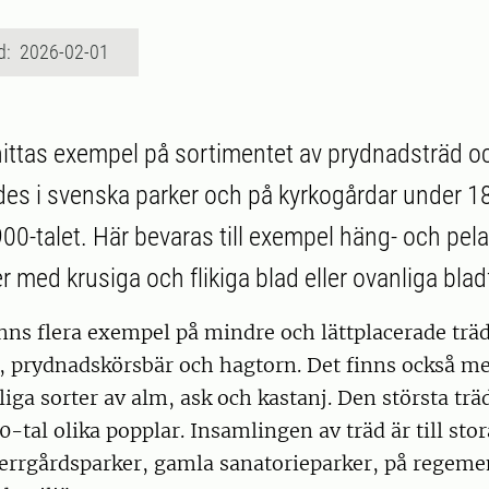
d: 2026-02-01
ittas exempel på sortimentet av prydnadsträd o
es i svenska parker och på kyrkogårdar under 18
900-talet. Här bevaras till exempel häng- och pel
r med krusiga och flikiga blad eller ovanliga blad
nns flera exempel på mindre och lättplacerade trä
, prydnadskörsbär och hagtorn. Det finns också m
iga sorter av alm, ask och kastanj. Den största tr
0-tal olika popplar. Insamlingen av träd är till stor
herrgårdsparker, gamla sanatorieparker, på rege