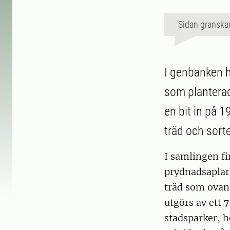
Sidan granska
I genbanken h
som planterad
en bit in på 1
träd och sorte
I samlingen fi
prydnadsaplar
träd som ovanl
utgörs av ett 7
stadsparker, 