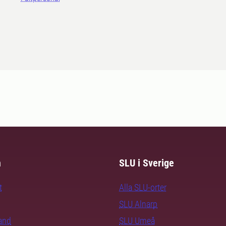
m
SLU i Sverige
t
Alla SLU-orter
SLU Alnarp
rand
SLU Umeå