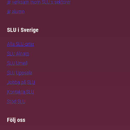
är verksam inom SLU:s sektorer
är alumn
SLU i Sverige
Alla SLU-orter
SLU Alnarp
SLU Umeå
SLU Uppsala
Jobba på SLU
Kontakta SLU
Stöd SLU
Följ oss