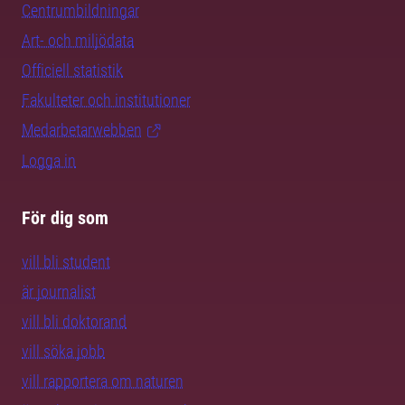
Centrumbildningar
Art- och miljödata
Officiell statistik
Fakulteter och institutioner
Medarbetarwebben
Logga in
För dig som
vill bli student
är journalist
vill bli doktorand
vill söka jobb
vill rapportera om naturen