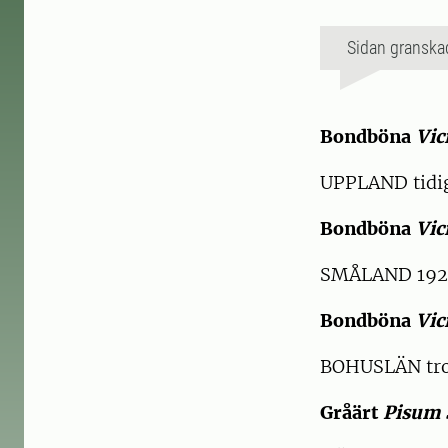
Sidan granska
Bondböna
Vic
UPPLAND tidig
Bondböna
Vic
SMÅLAND 1920
Bondböna
Vic
BOHUSLÄN trol
Gråärt
Pisum 