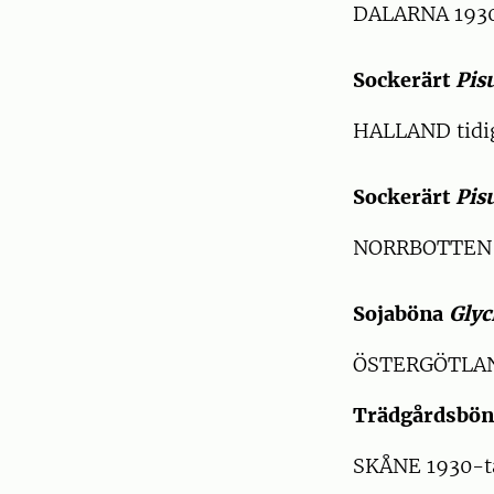
DALARNA 1930
Sockerärt
Pis
HALLAND tidig
Sockerärt
Pis
NORRBOTTEN 1
Sojaböna
Glyc
ÖSTERGÖTLAN
Trädgårdsbö
SKÅNE 1930-t