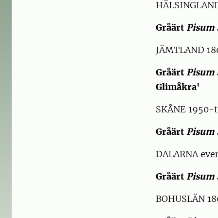
HÄLSINGLAND 
Gråärt
Pisum 
JÄMTLAND 180
Gråärt
Pisum 
Glimåkra'
SKÅNE 1950-t
Gråärt
Pisum 
DALARNA event
Gråärt
Pisum 
BOHUSLÄN 180