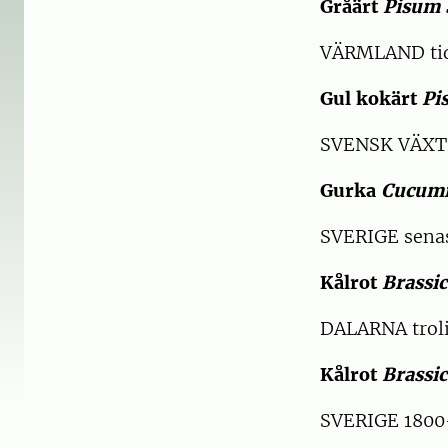
Gråärt
Pisum 
VÄRMLAND tid
Gul kokärt
Pi
SVENSK VÄXT
Gurka
Cucumi
SVERIGE sena
Kålrot
Brassi
DALARNA troli
Kålrot
Brassi
SVERIGE 1800-t