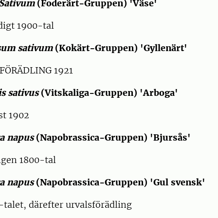
Sativum
(Foderärt-Gruppen) 'Väse'
igt 1900-tal
sum sativum
(Kokärt-Gruppen) 'Gyllenärt'
FÖRÄDLING 1921
s sativus
(Vitskaliga-Gruppen) 'Arboga'
st 1902
ca napus
(Napobrassica-Gruppen) 'Bjursås'
gen 1800-tal
ca napus
(Napobrassica-Gruppen) 'Gul svensk'
alet, därefter urvalsförädling