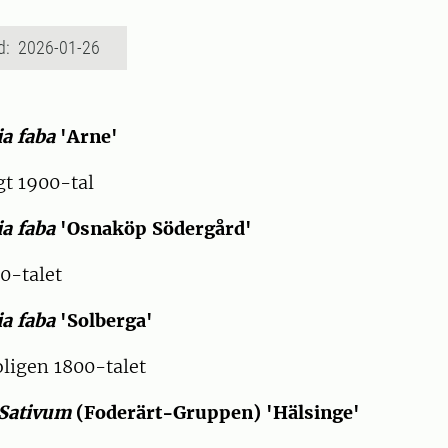
d: 2026-01-26
ia faba
'Arne'
t 1900-tal
ia faba
'Osnaköp Södergård'
-talet
ia faba
'Solberga'
igen 1800-talet
Sativum
(Foderärt-Gruppen) 'Hälsinge'