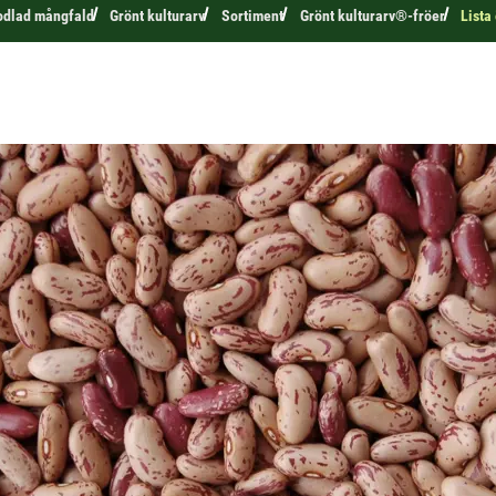
odlad mångfald
Grönt kulturarv
Sortiment
Grönt kulturarv®-fröer
Lista