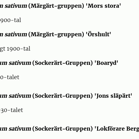
m sativum
(Märgärt-gruppen) 'Mors stora'
1900-tal
m sativum
(Märgärt-gruppen) 'Örshult'
t 1900-tal
um sativum
(Sockerärt-Gruppen) 'Boaryd'
-talet
um sativum
(Sockerärt-Gruppen) 'Jons släpärt'
0-talet
um sativum
(Sockerärt-Gruppen) 'Lokförare Bergfä