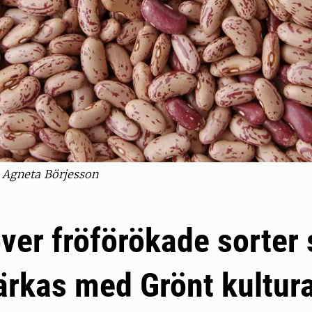
: Agneta Börjesson
över fröförökade sorter
rkas med Grönt kultur