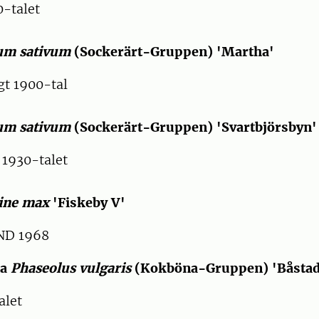
-talet
um sativum
(Sockerärt-Gruppen) 'Martha'
t 1900-tal
um sativum
(Sockerärt-Gruppen) 'Svartbjörsbyn'
930-talet
ine max
'Fiskeby V'
D 1968
na
Phaseolus vulgaris
(Kokböna-Gruppen) 'Båsta
alet