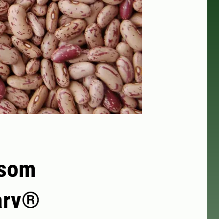
 som
arv®