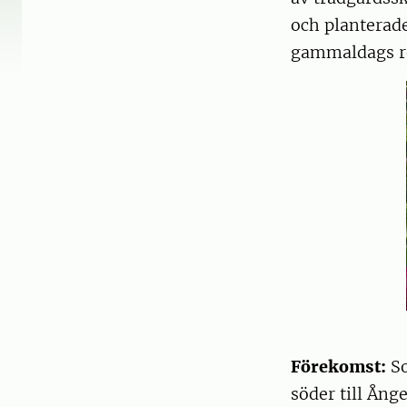
och planterade
gammaldags ro
Förekomst:
So
söder till Ång