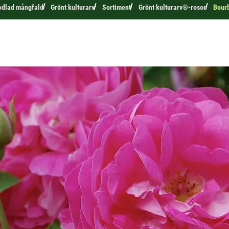
odlad mångfald
Grönt kulturarv
Sortiment
Grönt kulturarv®-rosor
Bourb