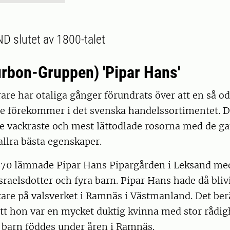
slutet av 1800-talet
rbon-Gruppen) 'Pipar Hans'
re har otaliga gånger förundrats över att en så od
e förekommer i det svenska handelssortimentet. D
de vackraste och mest lättodlade rosorna med de 
allra bästa egenskaper.
870 lämnade Pipar Hans Pipargården i Leksand me
Israelsdotter och fyra barn. Pipar Hans hade då bliv
re på valsverket i Ramnäs i Västmanland. Det ber
att hon var en mycket duktig kvinna med stor rådig
u barn föddes under åren i Ramnäs.