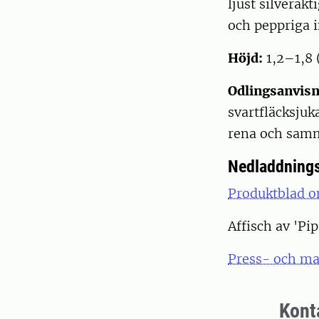
ljust silverakt
och peppriga 
Höjd:
1,2–1,8 
Odlingsanvisn
svartfläcksjuk
rena och samm
Nedladdnings
Produktblad o
Affisch av 'Pi
Press- och ma
Kont