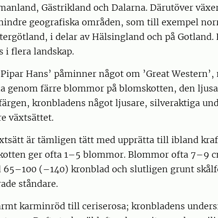
manland, Gästrikland och Dalarna. Därutöver växer
mindre geografiska områden, som till exempel nor
Östergötland, i delar av Hälsingland och på Gotland.
 i flera landskap.
Pipar Hans’ påminner något om ’Great Western’, m
na genom färre blommor på blomskotten, den ljusa
rgen, kronbladens något ljusare, silveraktiga und
e växtsättet.
tsätt är tämligen tätt med upprätta till ibland kra
kotten ger ofta 1­–5 blommor. Blommor ofta 7–9 c
ed 65–100 (–140) kronblad och slutligen grunt skå
rade ståndare.
rmt karminröd till ceriserosa; kronbladens unders