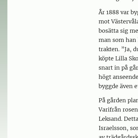
År 1888 var b
mot Västervåla
bosätta sig me
man som han k
trakten. ”Ja,
köpte Lilla Sk
snart in på gå
högt anseende
byggde även et
På gården pla
Varifrån rosen
Leksand. Detta
Israelsson, so
av trädgårdssk