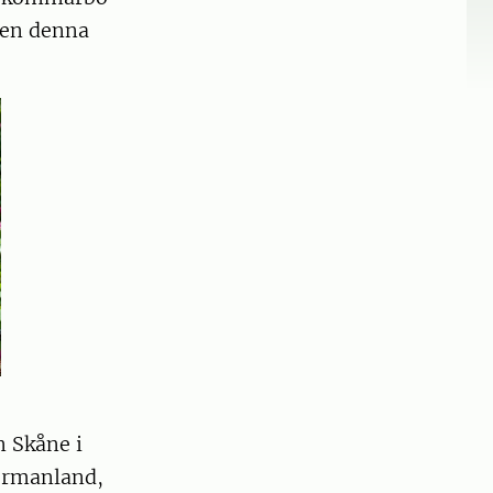
även denna
n Skåne i
dermanland,