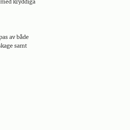
lj med kryddiga
pas av både
uskage samt