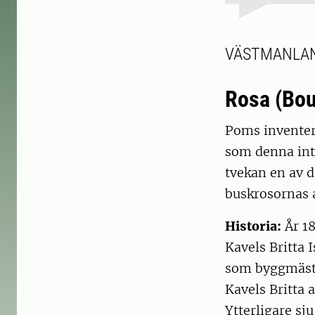
VÄSTMANLAND 
Rosa (Bou
Poms inventera
som denna int
tvekan en av 
buskrosornas 
Historia:
År 1
Kavels Britta 
som byggmästa
Kavels Britta 
Ytterligare sj