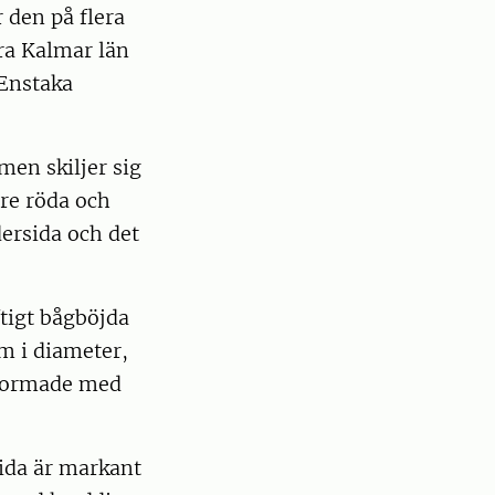
 den på flera
ra Kalmar län
 Enstaka
en skiljer sig
re röda och
ersida och det
ftigt bågböjda
m i diameter,
lformade med
ida är markant