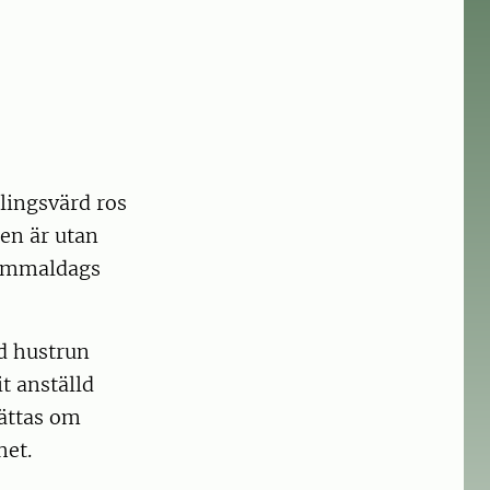
lingsvärd ros
en är utan
gammaldags
d hustrun
it anställd
ättas om
het.