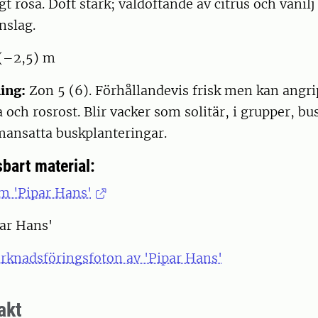
igt rosa. Doft stark; väldoftande av citrus och vani
inslag.
(–2,5) m
ing:
Zon 5 (6). Förhållandevis frisk men kan angri
a och rosrost. Blir vacker som solitär, i grupper, b
ansatta buskplanteringar.
bart material:
m 'Pipar Hans'
par Hans'
rknadsföringsfoton av 'Pipar Hans'
akt