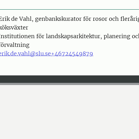
on
Erik de Vahl, genbankskurator för rosor och fleråri
köksväxter
Institutionen för landskapsarkitektur, planering o
förvaltning
erik.de.vahl@slu.se
+46724549879