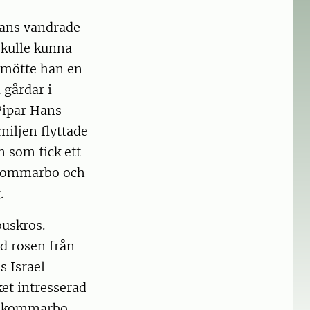
Hans vandrade
skulle kunna
l mötte han en
gårdar i
Pipar Hans
iljen flyttade
n som fick ett
 Skommarbo och
.
uskros.
ed rosen från
s Israel
ket intresserad
 i Skommarbo