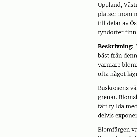
Uppland, Väst
platser inom 
till delar av 
fyndorter finns
Beskrivning:
’
bäst från den
varmare blomfä
ofta något lägr
Buskrosens väx
grenar. Bloms
tätt fyllda m
delvis expone
Blomfärgen va