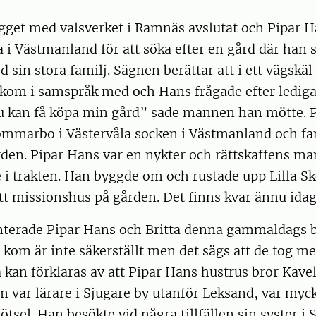
ygget med valsverket i Ramnäs avslutat och Pipar 
 i Västmanland för att söka efter en gård där han 
d sin stora familj. Sägnen berättar att i ett vägskä
om i samspråk med och Hans frågade efter lediga 
 du kan få köpa min gård” sade mannen han mötte. 
ommarbo i Västervåla socken i Västmanland och fam
rden. Pipar Hans var en nykter och rättskaffens ma
 i trakten. Han byggde om och rustade upp Lilla
t missionshus på gården. Det finns kvar ännu idag
nterade Pipar Hans och Britta denna gammaldags b
 kom är inte säkerställt men det sägs att de tog m
 kan förklaras av att Pipar Hans hustrus bror Kavel
m var lärare i Sjugare by utanför Leksand, var myc
ötsel. Han besökte vid några tillfällen sin syster