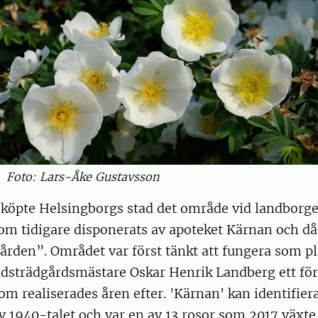
Foto: Lars-Åke Gustavsson
köpte Helsingborgs stad det område vid landborgen
m tidigare disponerats av apoteket Kärnan och då 
ården”. Området var först tänkt att fungera som p
adsträdgårdsmästare Oskar Henrik Landberg ett för
om realiserades åren efter. 'Kärnan' kan identifiera
 av 1940-talet och var en av 13 rosor som 2017 växte