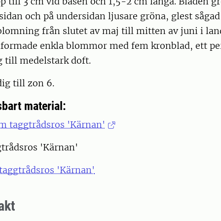
p till 3 cm vid basen och 1,5-2 cm långa. Bladen gr
idan och på undersidan ljusare gröna, glest sågad
blomning från slutet av maj till mitten av juni i la
kålformade enkla blommor med fem kronblad, ett pe
 till medelstark doft.
ig till zon 6.
bart material:
m taggtrådsros 'Kärnan'
gtrådsros 'Kärnan'
taggtrådsros 'Kärnan'
akt