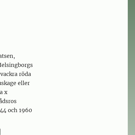
atsen,
Helsingborgs
 vackra röda
skage eller
a x
rådsros
944 och 1960