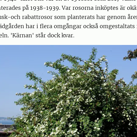
nterades på 1938-1939. Var rosorna inköptes är ok
sk-och rabattrosor som planterats har genom åre
rädgården har i flera omgångar också omgestaltats f
eln. 'Kärnan' står dock kvar.