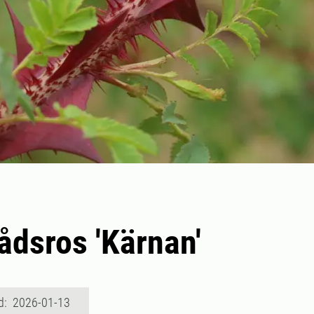
ådsros 'Kärnan'
d: 2026-01-13