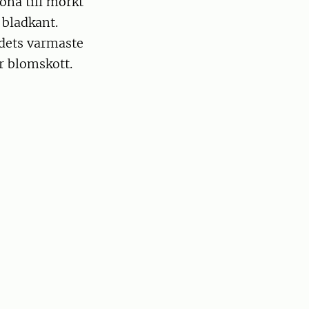
öna till mörkt
 bladkant.
ndets varmaste
r blomskott.