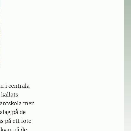
 i centrala
kallats
lantskola men
slag på de
s på ett foto
 kvar på de