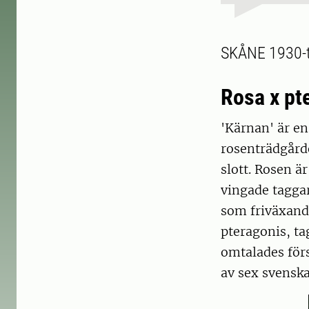
SKÅNE 1930-t
Rosa x pt
'Kärnan' är en
rosenträdgårde
slott. Rosen ä
vingade taggar
som friväxand
pteragonis, ta
omtalades för
av sex svenska