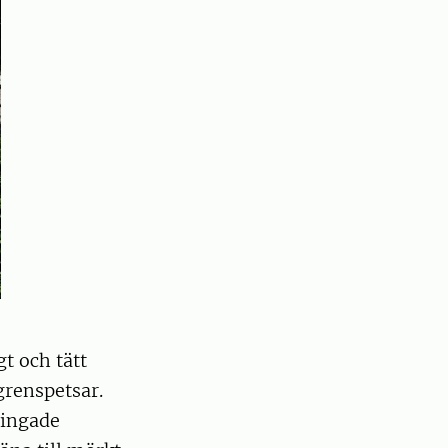
t och tätt
grenspetsar.
vingade