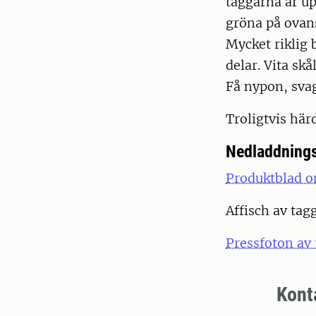
taggarna är up
gröna på ovans
Mycket riklig 
delar. Vita s
Få nypon, svag
Troligtvis härd
Nedladdnings
Produktblad o
Affisch av tag
Pressfoton av 
Kont