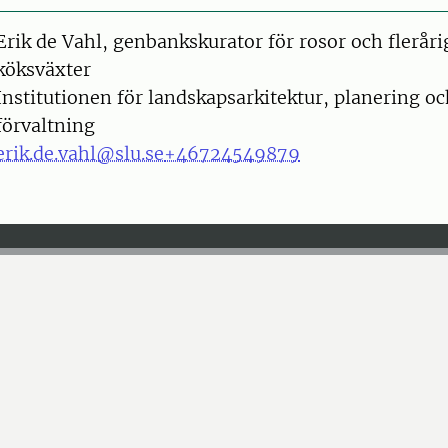
on
Erik de Vahl, genbankskurator för rosor och fleråri
köksväxter
Institutionen för landskapsarkitektur, planering o
förvaltning
erik.de.vahl@slu.se
+46724549879