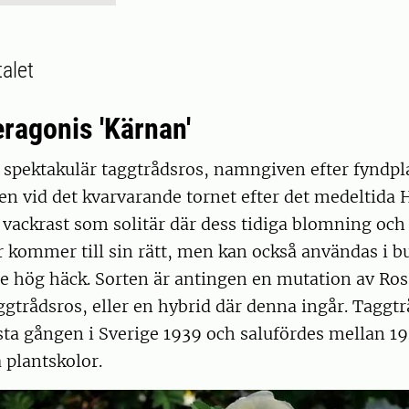
alet
eragonis 'Kärnan'
 spektakulär taggtrådsros, namngiven efter fyndpl
n vid det kvarvarande tornet efter det medeltida 
r vackrast som solitär där dess tidiga blomning och
 kommer till sin rätt, men kan också användas i bu
e hög häck. Sorten är antingen en mutation av Ros
ggtrådsros, eller en hybrid där denna ingår. Taggt
sta gången i Sverige 1939 och salufördes mellan 1
 plantskolor.