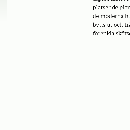
platser de pla
de moderna bu
bytts ut och t
förenkla sköts