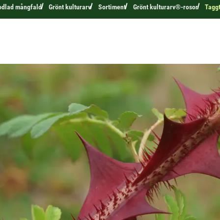
odlad mångfald
Grönt kulturarv
Sortiment
Grönt kulturarv®-rosor
Taggt