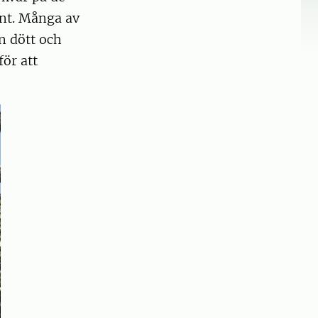
änt. Många av
n dött och
ör att