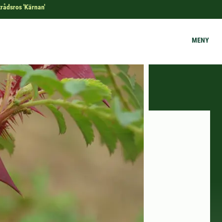
rådsros 'Kärnan'
MENY