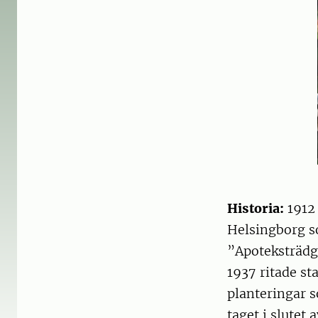
Historia:
1912 
Helsingborg so
”Apoteksträdg
1937 ritade st
planteringar s
taget i slutet