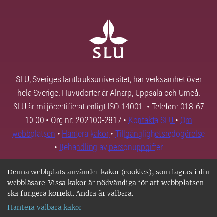
SLU, Sveriges lantbruksuniversitet, har verksamhet över
hela Sverige. Huvudorter är Alnarp, Uppsala och Umeå.
SLU är miljöcertifierat enligt ISO 14001. • Telefon: 018-67
10 00 • Org nr: 202100-2817 •
Kontakta SLU
•
Om
webbplatsen
•
Hantera kakor
•
Tillgänglighetsredogörelse
•
Behandling av personuppgifter
Denna webbplats använder kakor (cookies), som lagras i din
webbläsare. Vissa kakor är nödvändiga för att webbplatsen
ska fungera korrekt. Andra är valbara.
Hantera valbara kakor