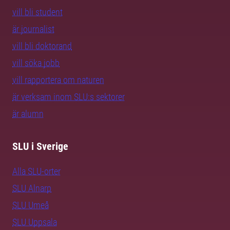
vill bli student
är journalist
vill bli doktorand
vill söka jobb
vill rapportera om naturen
är verksam inom SLU:s sektorer
är alumn
SLU i Sverige
Alla SLU-orter
SLU Alnarp
SLU Umeå
SLU Uppsala