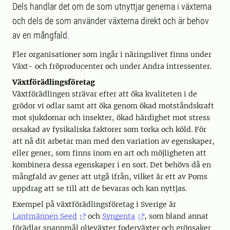
Dels handlar det om de som utnyttjar generna i växterna
och dels de som använder växterna direkt och är behov
av en mångfald.
Fler organisationer som ingår i näringslivet finns under
Växt- och fröproducenter och under Andra intressenter.
Växtförädlingsföretag
Växtförädlingen strävar efter att öka kvaliteten i de
grödor vi odlar samt att öka genom ökad motståndskraft
mot sjukdomar och insekter, ökad härdighet mot stress
orsakad av fysikaliska faktorer som torka och köld. För
att nå dit arbetar man med den variation av egenskaper,
eller gener, som finns inom en art och möjligheten att
kombinera dessa egenskaper i en sort. Det behövs då en
mångfald av gener att utgå ifrån, vilket är ett av Poms
uppdrag att se till att de bevaras och kan nyttjas.
Exempel på växtförädlingsföretag i Sverige är
Lantmännen Seed
och
Syngenta
, som bland annat
förädlar spannmål oljeväxter foderväxter och grönsaker