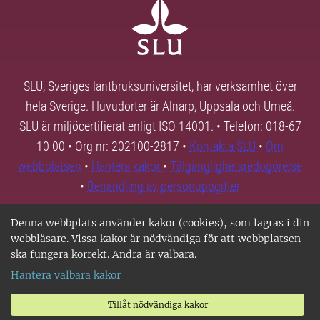
SLU, Sveriges lantbruksuniversitet, har verksamhet över
hela Sverige. Huvudorter är Alnarp, Uppsala och Umeå.
SLU är miljöcertifierat enligt ISO 14001. • Telefon: 018-67
10 00 • Org nr: 202100-2817 •
Kontakta SLU
•
Om
webbplatsen
•
Hantera kakor
•
Tillgänglighetsredogörelse
•
Behandling av personuppgifter
Denna webbplats använder kakor (cookies), som lagras i din
webbläsare. Vissa kakor är nödvändiga för att webbplatsen
ska fungera korrekt. Andra är valbara.
Hantera valbara kakor
Tillåt nödvändiga kakor