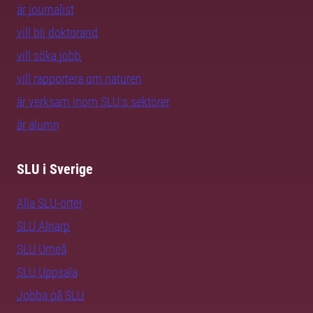
är journalist
vill bli doktorand
vill söka jobb
vill rapportera om naturen
är verksam inom SLU:s sektorer
är alumn
SLU i Sverige
Alla SLU-orter
SLU Alnarp
SLU Umeå
SLU Uppsala
Jobba på SLU