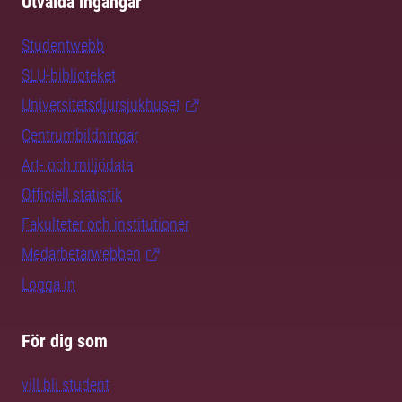
Utvalda ingångar
Studentwebb
SLU-biblioteket
Universitetsdjursjukhuset
Centrumbildningar
Art- och miljödata
Officiell statistik
Fakulteter och institutioner
Medarbetarwebben
Logga in
För dig som
vill bli student