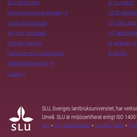
SLU-biblioteket
är journalist
Universitetsdjursjukhuset
vill bli dokto
vill söka jobb
Centrumbildningar
vill rapporte
Art- och miljödata
är verksam i
Officiell statistik
är alumn
Fakulteter och institutioner
Medarbetarwebben
Logga in
SLU, Sveriges lantbruksuniversitet, har verk
Umeå. SLU är miljöcertifierat enligt ISO 140
SLU
•
Om webbplatsen
•
Hantera kakor
•
Til