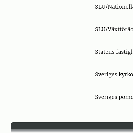
SLU/Nationel
SLU/Växtföräd
Statens fastig
Sveriges kyrk
Sveriges pomo