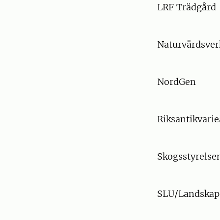
LRF Trädgård
Naturvårdsver
NordGen
Riksantikvari
Skogsstyrelse
SLU/Landskaps