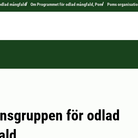
odlad mångfald
Om Programmet för odlad mångfald, Pom
Poms organisatio
nsgruppen för odlad
ald