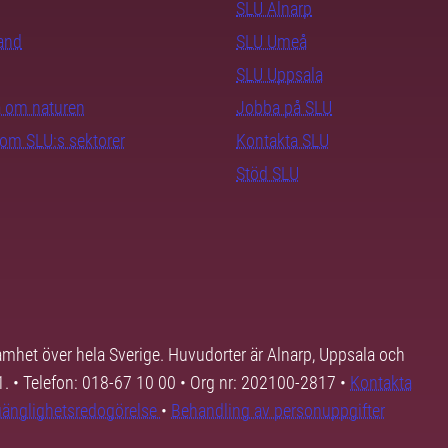
SLU Alnarp
rand
SLU Umeå
SLU Uppsala
ra om naturen
Jobba på SLU
nom SLU:s sektorer
Kontakta SLU
Stöd SLU
samhet över hela Sverige. Huvudorter är Alnarp, Uppsala och
01. • Telefon: 018-67 10 00 • Org nr: 202100-2817 •
Kontakta
lgänglighetsredogörelse
•
Behandling av personuppgifter