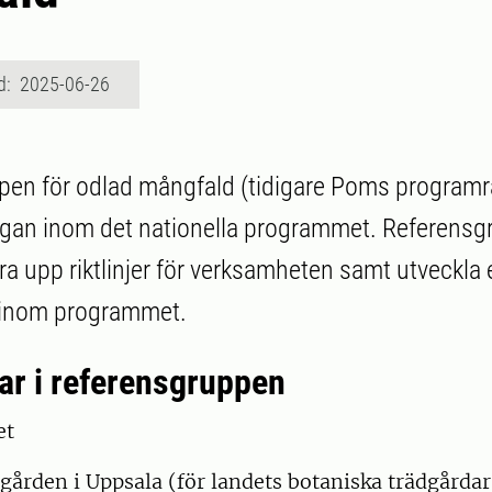
d: 2025-06-26
en för odlad mångfald (tidigare Poms programrå
gan inom det nationella programmet. Referensg
a upp riktlinjer för verksamheten samt utveckla e
r inom programmet.
r i referensgruppen
et
gården i Uppsala (för landets botaniska trädgårdar