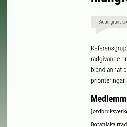
Sidan granska
Referensgrupp
rådgivande or
bland annat dr
prioriteringa
Medlemma
Jordbruksverk
Botaniska träd