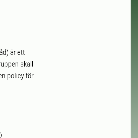
d) är ett
ruppen skall
n policy för
)