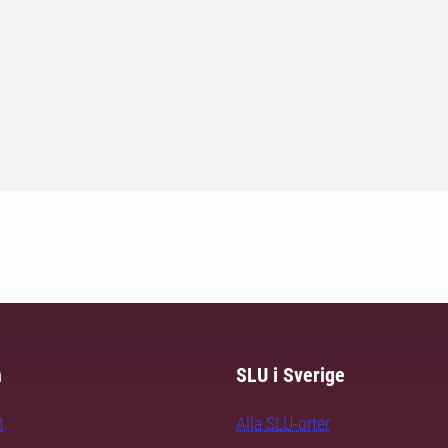
m
SLU i Sverige
t
Alla SLU-orter