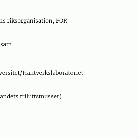
ns riksorganisation, FOR
esam
versitet/Hantverkslaboratoriet
landets friluftsmuseer)