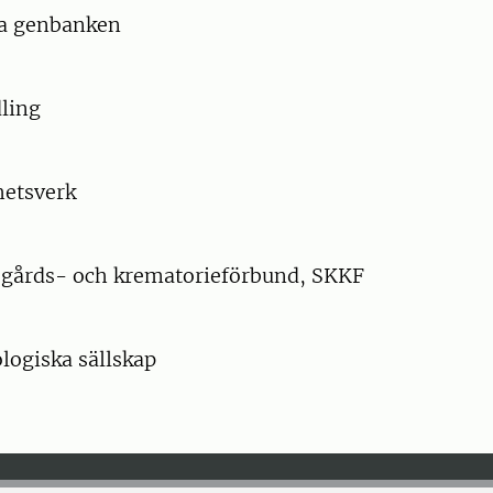
la genbanken
ling
hetsverk
ogårds- och krematorieförbund, SKKF
logiska sällskap