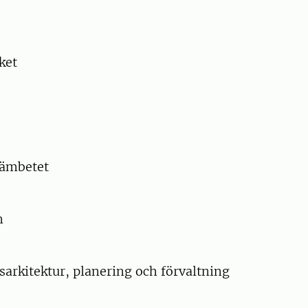
ket
eämbetet
n
arkitektur, planering och förvaltning